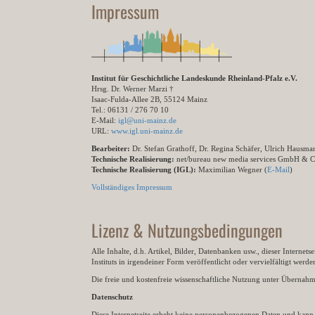
Impressum
Institut für Geschichtliche Landeskunde Rheinland-Pfalz e.V.
Hrsg. Dr. Werner Marzi †
Isaac-Fulda-Allee 2B, 55124 Mainz
Tel.: 06131 / 276 70 10
E-Mail:
igl@uni-mainz.de
URL:
www.igl.uni-mainz.de
Bearbeiter:
Dr. Stefan Grathoff, Dr. Regina Schäfer, Ulrich Hausm
Technische Realisierung:
net/bureau new media services GmbH & 
Technische Realisierung (IGL):
Maximilian Wegner (
E-Mail
)
Vollständiges Impressum
Lizenz & Nutzungsbedingungen
Alle Inhalte, d.h. Artikel, Bilder, Datenbanken usw., dieser Internet
Instituts in irgendeiner Form veröffentlicht oder vervielfältigt wer
Die freie und kostenfreie wissenschaftliche Nutzung unter Übernahme 
Datenschutz
Diese Internetseite erhebt keine personenbezogenen Daten und kann ü