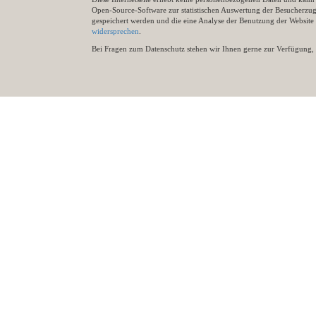
Open-Source-Software zur statistischen Auswertung der Besucherzugr
gespeichert werden und die eine Analyse der Benutzung der Websit
widersprechen
.
Bei Fragen zum Datenschutz stehen wir Ihnen gerne zur Verfügung, 