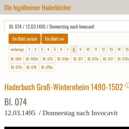
Die Ingelheimer Haderbücher
vorherige
1
2
3
4
5
6
7
8
9
10
11
12
13
14
15
Bl. 069
Bl. 069v
Bl. 070
Bl. 070v
Bl. 071
Bl. 071v
Bl. 072
Bl. 072v
Bl. 077v
Bl. 078
Bl. 078v
Haderbuch Groß-Winternheim 1490-1502
Bl. 074
12.03.1495 / Donnerstag nach Invocavit