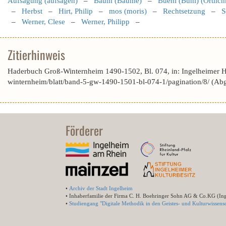
Aufsagung (aufsagen)
–
Baum (Bäume)
–
Buehl (Bühl) (Örtlich
–
Herbst
–
Hirt, Philip
–
mos (moris)
–
Rechtsetzung
–
S
–
Werner, Clese
–
Werner, Philipp
–
Zitierhinweis
Haderbuch Groß-Winternheim 1490-1502, Bl. 074, in: Ingelheimer 
winternheim/blatt/band-5-gw-1490-1501-bl-074-1/pagination/8/ (Ab
Förderer
•
Archiv der Stadt Ingelheim
• Inhaberfamilie der Firma C. H. Boehringer Sohn AG & Co.KG (In
•
Studiengang "Digitale Methodik in den Geistes- und Kulturwissensc