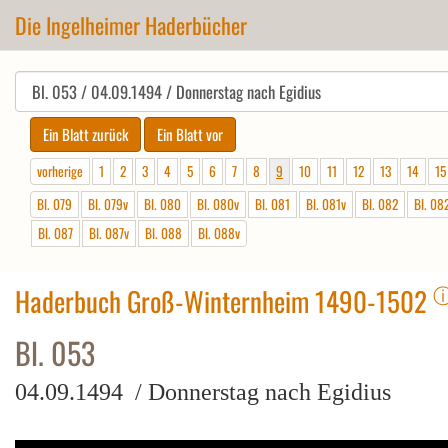
Die Ingelheimer Haderbücher
vorherige
1
2
3
4
5
6
7
8
9
10
11
12
13
14
15
Bl. 079
Bl. 079v
Bl. 080
Bl. 080v
Bl. 081
Bl. 081v
Bl. 082
Bl. 08
Bl. 087
Bl. 087v
Bl. 088
Bl. 088v
Haderbuch Groß-Winternheim 1490-1502
Bl. 053
04.09.1494 / Donnerstag nach Egidius