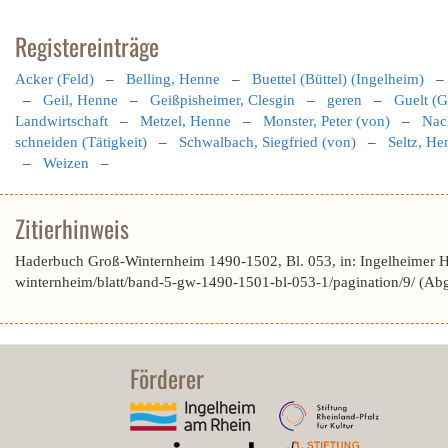
Registereinträge
Acker (Feld)
–
Belling, Henne
–
Buettel (Büttel) (Ingelheim)
–
Geil, Henne
–
Geißpisheimer, Clesgin
–
geren
–
Guelt (G
Landwirtschaft
–
Metzel, Henne
–
Monster, Peter (von)
–
Nac
schneiden (Tätigkeit)
–
Schwalbach, Siegfried (von)
–
Seltz, He
–
Weizen
–
Zitierhinweis
Haderbuch Groß-Winternheim 1490-1502, Bl. 053, in: Ingelheimer 
winternheim/blatt/band-5-gw-1490-1501-bl-053-1/pagination/9/ (Ab
Förderer