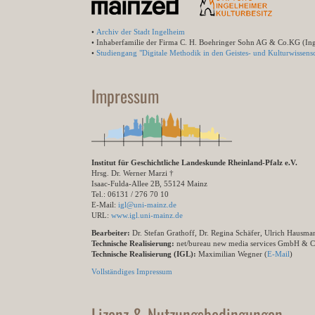
•
Archiv der Stadt Ingelheim
• Inhaberfamilie der Firma C. H. Boehringer Sohn AG & Co.KG (In
•
Studiengang "Digitale Methodik in den Geistes- und Kulturwissensc
Impressum
Institut für Geschichtliche Landeskunde Rheinland-Pfalz e.V.
Hrsg. Dr. Werner Marzi †
Isaac-Fulda-Allee 2B, 55124 Mainz
Tel.: 06131 / 276 70 10
E-Mail:
igl@uni-mainz.de
URL:
www.igl.uni-mainz.de
Bearbeiter:
Dr. Stefan Grathoff, Dr. Regina Schäfer, Ulrich Hausm
Technische Realisierung:
net/bureau new media services GmbH & 
Technische Realisierung (IGL):
Maximilian Wegner (
E-Mail
)
Vollständiges Impressum
Lizenz & Nutzungsbedingungen