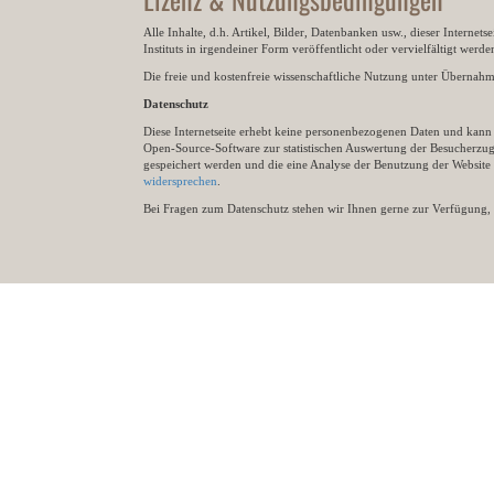
Alle Inhalte, d.h. Artikel, Bilder, Datenbanken usw., dieser Internet
Instituts in irgendeiner Form veröffentlicht oder vervielfältigt wer
Die freie und kostenfreie wissenschaftliche Nutzung unter Übernahme 
Datenschutz
Diese Internetseite erhebt keine personenbezogenen Daten und kann ü
Open-Source-Software zur statistischen Auswertung der Besucherzugr
gespeichert werden und die eine Analyse der Benutzung der Websit
widersprechen
.
Bei Fragen zum Datenschutz stehen wir Ihnen gerne zur Verfügung, 