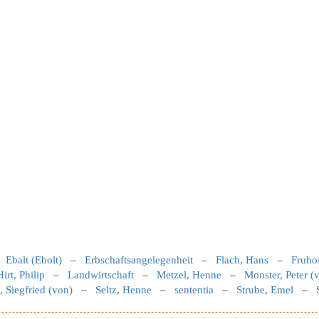
–
Ebalt (Ebolt)
–
Erbschaftsangelegenheit
–
Flach, Hans
–
Fruho
Hirt, Philip
–
Landwirtschaft
–
Metzel, Henne
–
Monster, Peter (
 Siegfried (von)
–
Seltz, Henne
–
sententia
–
Strube, Emel
–