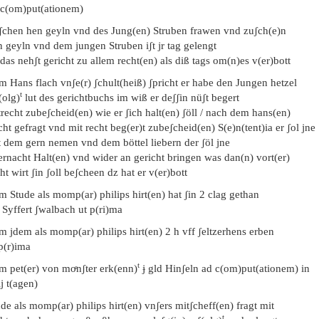
 c(om)put(ationem)
ʃchen hen geyln vnd des Jung(en) Struben frawen vnd zuʃch(e)n
 geyln vnd dem jungen Struben iʃt jr tag gelengt
das nehʃt gericht zu allem recht(en) als diß tags om(n)es v(er)bott
m Hans flach vnʃe(r) ʃchult(heiß) ʃpricht er habe den Jungen hetzel
t
(olg)
lut des gerichtbuchs im wiß er deʃʃin nüʃt begert
recht zubeʃcheid(en) wie er ʃich halt(en) ʃöll / nach dem hans(en)
cht gefragt vnd mit recht beg(er)t zubeʃcheid(en) S(e)n(tent)ia er ʃol jne
t dem gern nemen vnd dem böttel liebern der ʃöl jne
ernacht Halt(en) vnd wider an gericht bringen was dan(n) vort(er)
ht wirt ʃin ʃoll beʃcheen dz hat er v(er)bott
m Stude als momp(ar) philips hirt(en) hat ʃin 2 clag gethan
 Syffert ʃwalbach ut p(ri)ma
m jdem als momp(ar) philips hirt(en) 2 h vff ʃeltzerhens erben
p(r)ima
t
m pet(er) von moͤnʃter erk(enn)
ɉ gld Hinʃeln ad c(om)put(ationem) in
ij t(agen)
de als momp(ar) philips hirt(en) vnʃers mitʃcheff(en) fragt mit
t