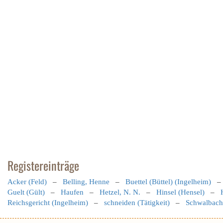
Registereinträge
Acker (Feld)
–
Belling, Henne
–
Buettel (Büttel) (Ingelheim)
Guelt (Gült)
–
Haufen
–
Hetzel, N. N.
–
Hinsel (Hensel)
–
Reichsgericht (Ingelheim)
–
schneiden (Tätigkeit)
–
Schwalbach,