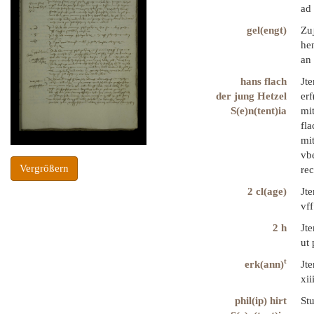
ad
gel(engt)
Zu
hen
an 
hans flach
Jte
der jung Hetzel
erf
S(e)n(tent)ia
mit
fla
mi
vb
Vergrößern
rec
2 cl(age)
Jte
vff
2 h
Jte
ut 
t
erk(ann)
Jte
xii
phil(ip) hirt
Stu