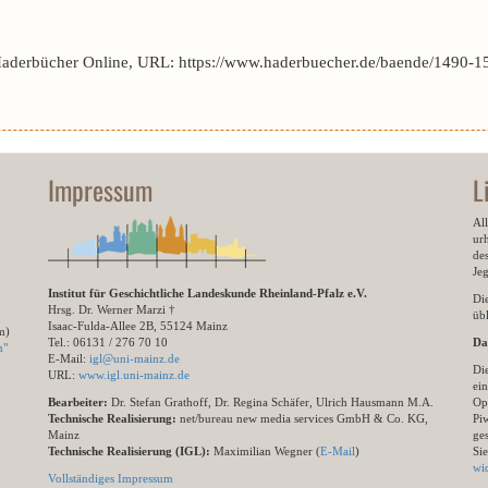
Haderbücher Online, URL: https://www.haderbuecher.de/baende/1490-1
Impressum
L
All
ur
des
Je
Institut für Geschichtliche Landeskunde Rheinland-Pfalz e.V.
Di
Hrsg. Dr. Werner Marzi †
übl
Isaac-Fulda-Allee 2B, 55124 Mainz
m)
Tel.: 06131 / 276 70 10
Da
n"
E-Mail:
igl@uni-mainz.de
Di
URL:
www.igl.uni-mainz.de
ein
Bearbeiter:
Dr. Stefan Grathoff, Dr. Regina Schäfer, Ulrich Hausmann M.A.
Op
Technische Realisierung:
net/bureau new media services GmbH & Co. KG,
Pi
Mainz
ge
Technische Realisierung (IGL):
Maximilian Wegner (
E-Mail
)
Si
wi
Vollständiges Impressum