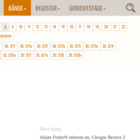
BÄNDE
REGISTER
GERICHTSTAGE
8
9
10
11
12
13
14
15
16
17
18
19
20
21
22
nächste
Bl. 071
Bl. 071v
Bl. 072
Bl. 072v
Bl. 073
Bl. 073v
Bl. 074
Bl. 076v
Bl. 077
Bl. 077v
Bl. 078
Bl. 078v
Übertragung
Adam Fruhoff erkennt an, Clesgin Becker 2