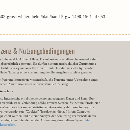
502-gross-winternheim/blatt/band-5-gw-1490-1501-bl-053-
izenz & Nutzungsbedingungen
e Inhalte, d.h. Artikel, Bilder, Datenbanken usw., dieser Internetseite sind
heberrechtlich geschützt. Sie dürfen nur mit ausdrücklicher Zustimmung
 Instituts in irgendeiner Form veröffentlicht oder vervielfältigt werden.
gliche Nutzung ohne Zustimmung des Herausgebers ist nicht gestattet.
e freie und kostenfreie wissenschaftliche Nutzung unter Übernahme eines
ichen Zitierhinweises ist selbstverständlich zulässig.
tenschutz
ese Internetseite erhebt keine personenbezogenen Daten und kann über
e verschlüsselte Verbindung (SSL) erreicht werden. Sie benutzt Piwik, eine
en-Source-Software zur statistischen Auswertung der Besucherzugriffe.
wik verwendet sog. "Cookies", Textdateien, die auf Ihrem Computer
speichert werden und die eine Analyse der Benutzung der Website durch
e ermöglichen. Sie können der Auswertung durch dieses System
hier
dersprechen
.