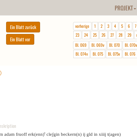
PROJEKT
vorherige
1
2
3
4
5
6
7
23
24
25
26
27
28
29
Bl. 069
Bl. 069v
Bl. 070
Bl. 070v
Bl. 074v
Bl. 075
Bl. 075v
Bl. 076
ⓘ
nskription
t
em adam fruoff erk(enn)
cleʃgin beckern(n) ij gld in xiiij t(agen)