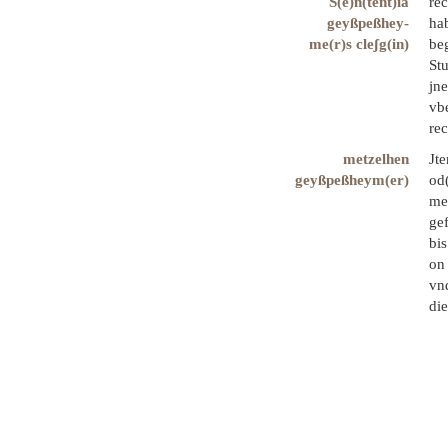
S(e)n(tent)ia
re
geyßpeßhey-
hab
me(r)s cleʃg(in)
beg
Stu
jne
vbe
rec
metzelhen
Jt
geyßpeßheym(er)
od
me
ge
bis
on
vn
di