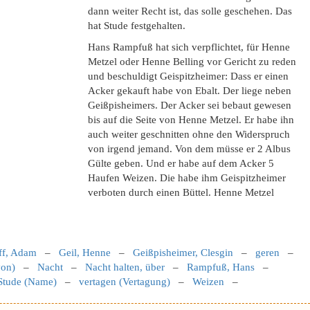
dann weiter Recht ist, das solle geschehen. Das
hat Stude festgehalten.
Hans Rampfuß hat sich verpflichtet, für Henne
Metzel oder Henne Belling vor Gericht zu reden
und beschuldigt Geispitzheimer: Dass er einen
Acker gekauft habe von Ebalt. Der liege neben
Geißpisheimers. Der Acker sei bebaut gewesen
bis auf die Seite von Henne Metzel. Er habe ihn
auch weiter geschnitten ohne den Widerspruch
von irgend jemand. Von dem müsse er 2 Albus
Gülte geben. Und er habe auf dem Acker 5
Haufen Weizen. Die habe ihm Geispitzheimer
verboten durch einen Büttel. Henne Metzel
ff, Adam
–
Geil, Henne
–
Geißpisheimer, Clesgin
–
geren
–
von)
–
Nacht
–
Nacht halten, über
–
Rampfuß, Hans
–
Stude (Name)
–
vertagen (Vertagung)
–
Weizen
–