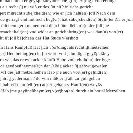
cht nach dem er geyßpeßheymers cleʃg(in) erf(olg)
vnd erlangt
 als recht ʃij nü wiß er des ʃin nüʃt in richs gericht
ert mitrecht zubeʃcheid(en) wie er ʃich halt(en) ʃoͤll Nach dem
de gefragt vnd mit recht beg(er)t hat zubeʃcheid(en) S(e)n(tent)ia er ʃoll
 mit dem gern nemen vnd dem böttel lieber(e)n der ʃoll jne
rnacht halt(en) vnd wider an gericht bring(en) was dan(n) vort(er)
ht iʃt ʃoll beʃcheen das Hat Stude v(er)bott
em Hans Rampfuß Hat ʃich v(er)dingt als recht iʃt metzelhen
(er) Hen belling(en) in ʃin wortt vnd ʃchuldiget geyßpeßhey-
rn wie das er eyn acker käufft Habe vmb ebolt(en) der lyge
for geyßpeßheymer(e)n der ʃelbig acker ʃij gebwt geweʃen
 vff die ʃätt metzelhelhen Hab jne auch vort(er) geʃnid(en)
 jntrag yedermans / do von müß er ij alb zu gult geben
d hab vff dem ʃelb(en) acker gehabt v Hauff(en) weyßs
e Hab jme geyßpeßheym(er) v(er)bot(en) durch ein bottel Metzelhen