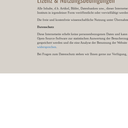
Alle Inhalte, d.h. Artikel, Bilder, Datenbanken usw., dieser Internet
Instituts in irgendeiner Form veröffentlicht oder vervielfältigt wer
Die freie und kostenfreie wissenschaftliche Nutzung unter Übernahme 
Datenschutz
Diese Internetseite erhebt keine personenbezogenen Daten und kann ü
Open-Source-Software zur statistischen Auswertung der Besucherzugr
gespeichert werden und die eine Analyse der Benutzung der Websit
widersprechen
.
Bei Fragen zum Datenschutz stehen wir Ihnen gerne zur Verfügung, 