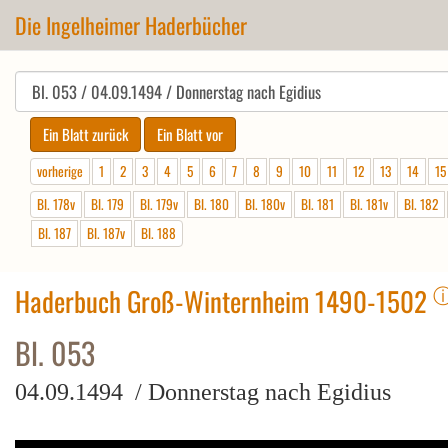
Die Ingelheimer Haderbücher
vorherige
1
2
3
4
5
6
7
8
9
10
11
12
13
14
15
Bl. 178v
Bl. 179
Bl. 179v
Bl. 180
Bl. 180v
Bl. 181
Bl. 181v
Bl. 182
Bl. 187
Bl. 187v
Bl. 188
Haderbuch Groß-Winternheim 1490-1502
Bl. 053
04.09.1494 / Donnerstag nach Egidius