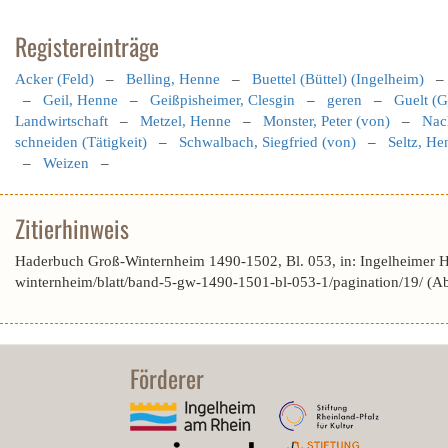
Registereinträge
Acker (Feld)
–
Belling, Henne
–
Buettel (Büttel) (Ingelheim)
–
Geil, Henne
–
Geißpisheimer, Clesgin
–
geren
–
Guelt (G
Landwirtschaft
–
Metzel, Henne
–
Monster, Peter (von)
–
Nac
schneiden (Tätigkeit)
–
Schwalbach, Siegfried (von)
–
Seltz, He
–
Weizen
–
Zitierhinweis
Haderbuch Groß-Winternheim 1490-1502, Bl. 053, in: Ingelheimer 
winternheim/blatt/band-5-gw-1490-1501-bl-053-1/pagination/19/ (A
Förderer