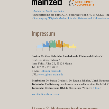
•
Archiv der Stadt Ingelheim
• Inhaberfamilie der Firma C. H. Boehringer Sohn AG & Co.KG (In
•
Studiengang "Digitale Methodik in den Geistes- und Kulturwissensc
Impressum
Institut für Geschichtliche Landeskunde Rheinland-Pfalz e.V.
Hrsg. Dr. Werner Marzi †
Isaac-Fulda-Allee 2B, 55124 Mainz
Tel.: 06131 / 276 70 10
E-Mail:
igl@uni-mainz.de
URL:
www.igl.uni-mainz.de
Bearbeiter:
Dr. Stefan Grathoff, Dr. Regina Schäfer, Ulrich Hausm
Technische Realisierung:
net/bureau new media services GmbH & 
Technische Realisierung (IGL):
Maximilian Wegner (
E-Mail
)
Vollständiges Impressum
Lizenz & Nutzungsbedingungen