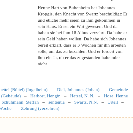
Henne Hart von Bubenheim hat Johannes
Kropgis, den Knecht von Swartz beschuldigt: Er
und etliche mehr seien zu ihm gekommen in
sein Haus. Er sei ein Wirt gewesen. Und da
haben sie bei ihm 18 Albus verzehrt. Da habe er
sein Geld haben wollen. Da habe sich Johannes
bereit erklärt, dass er 3 Wochen für ihn arbeiten
solle, um das zu bezahlen. Und er fordert von
ihm ein Ja, ob er das zugestanden habe oder
nicht.
uettel (Büttel) (Ingelheim)
–
Diel, Johannes (Johan)
–
Gemeinde
 (Gebäude)
–
Herbort, Hengin
–
Hetzel, N. N.
–
Hose, Henne
–
Schuhmann, Steffan
–
sententia
–
Swartz, N.N.
–
Urteil
–
Woche
–
Zehrung (verzehren)
–