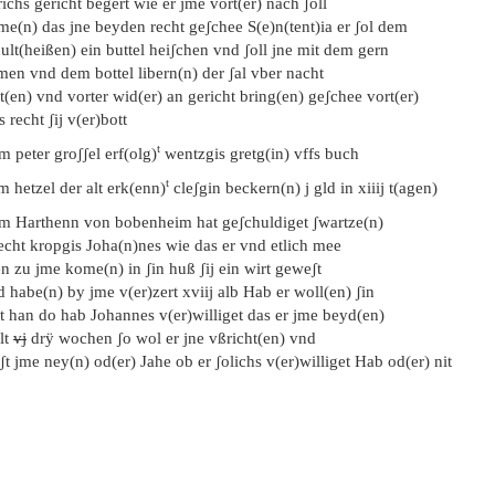
richs gericht begert wie er jme vort(er) nach ʃoll
me(n) das jne beyden recht geʃchee S(e)n(tent)ia er ʃol dem
ult(heißen) ein buttel heiʃchen vnd ʃoll jne mit dem gern
men vnd dem bottel libern(n) der ʃal vber nacht
t(en) vnd vorter wid(er) an gericht bring(en) geʃchee vort(er)
 recht ʃij v(er)bott
t
m peter groʃʃel erf(olg)
wentzgis gretg(in) vffs buch
t
m hetzel der alt erk(enn)
cleʃgin beckern(n) j gld in xiiij t(agen)
em Harthenn von bobenheim hat geʃchuldiget ʃwartze(n)
echt kropgis Joha(n)nes wie das er vnd etlich mee
n zu jme kome(n) in ʃin huß ʃij ein wirt geweʃt
 habe(n) by jme v(er)zert xviij alb Hab er woll(en) ʃin
t han do hab Johannes v(er)williget das er jme beyd(en)
lt
vj
drÿ wochen ʃo wol er jne vßricht(en) vnd
ʃt jme ney(n) od(er) Jahe ob er ʃolichs v(er)williget Hab od(er) nit