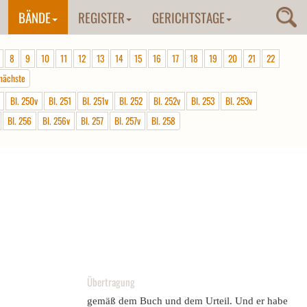
BÄNDE
REGISTER
GERICHTSTAGE
8
9
10
11
12
13
14
15
16
17
18
19
20
21
22
nächste
Bl. 250v
Bl. 251
Bl. 251v
Bl. 252
Bl. 252v
Bl. 253
Bl. 253v
Bl. 256
Bl. 256v
Bl. 257
Bl. 257v
Bl. 258
Übertragung
gemäß dem Buch und dem Urteil. Und er habe