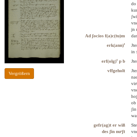
do 
kun
ʃwi
vn
jn 
Ad ʃocios f(a)c(tu)m
da
t
erk(ann)
Jte
in 
t
erf(olg)
p b
Jte
vffgeholt
Jte
Vergrößern
nac
vi
vnd
hoʃ
ob 
ʃin
was
gefr(ag)t er wiß
Ste
des ʃin nuͤʃt
vnd