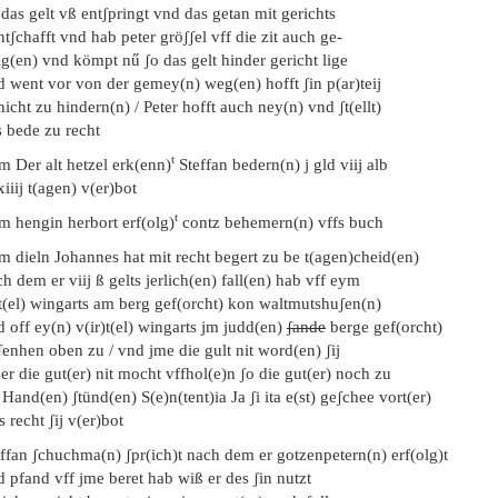
das gelt vß entʃpringt vnd das getan mit gerichts
tʃchafft vnd hab peter gröʃʃel vff die zit auch ge-
g(en) vnd kömpt nű ʃo das gelt hinder gericht lige
d went vor von der gemey(n) weg(en) hofft ʃin p(ar)teij
nicht zu hindern(n) / Peter hofft auch ney(n) vnd ʃt(ellt)
s bede zu recht
t
m Der alt hetzel erk(enn)
Steffan bedern(n) j gld viij alb
xiiij t(agen) v(er)bot
t
m hengin herbort erf(olg)
contz behemern(n) vffs buch
m dieln Johannes hat mit recht begert zu be t(agen)cheid(en)
h dem er viij ß gelts jerlich(en) fall(en) hab vff eym
rt(el) wingarts am berg gef(orcht) kon waltmutshuʃen(n)
 off ey(n) v(ir)t(el) wingarts jm judd(en)
ʃande
berge gef(orcht)
enhen oben zu / vnd jme die gult nit word(en) ʃij
er die gut(er) nit mocht vffhol(e)n ʃo die gut(er) noch zu
 Hand(en) ʃtünd(en) S(e)n(tent)ia Ja ʃi ita e(st) geʃchee vort(er)
 recht ʃij v(er)bot
ffan ʃchuchma(n) ʃpr(ich)t nach dem er gotzenpetern(n) erf(olg)t
 pfand vff jme beret hab wiß er des ʃin nutzt