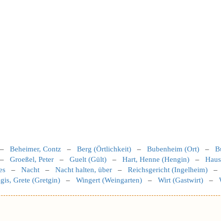
–
Beheimer, Contz
–
Berg (Örtlichkeit)
–
Bubenheim (Ort)
–
B
–
Groeßel, Peter
–
Guelt (Gült)
–
Hart, Henne (Hengin)
–
Haus
es
–
Nacht
–
Nacht halten, über
–
Reichsgericht (Ingelheim)
gis, Grete (Gretgin)
–
Wingert (Weingarten)
–
Wirt (Gastwirt)
–