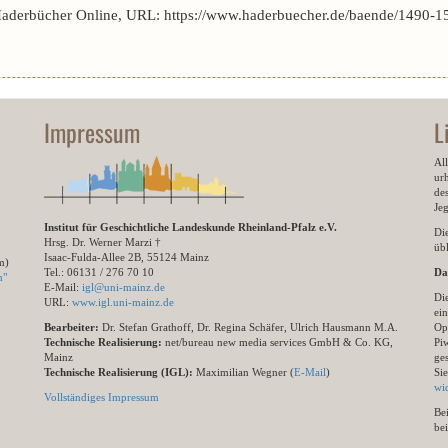
Haderbücher Online, URL: https://www.haderbuecher.de/baende/1490-1
Impressum
L
All
ur
des
Je
Institut für Geschichtliche Landeskunde Rheinland-Pfalz e.V.
Di
Hrsg. Dr. Werner Marzi †
übl
Isaac-Fulda-Allee 2B, 55124 Mainz
m)
Tel.: 06131 / 276 70 10
Da
n"
E-Mail:
igl@uni-mainz.de
Di
URL:
www.igl.uni-mainz.de
ein
Bearbeiter:
Dr. Stefan Grathoff, Dr. Regina Schäfer, Ulrich Hausmann M.A.
Op
Technische Realisierung:
net/bureau new media services GmbH & Co. KG,
Pi
Mainz
ge
Technische Realisierung (IGL):
Maximilian Wegner (
E-Mail
)
Si
wi
Vollständiges Impressum
Be
be