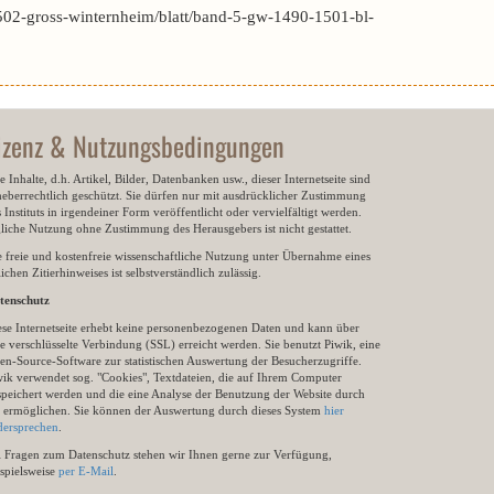
502-gross-winternheim/blatt/band-5-gw-1490-1501-bl-
izenz & Nutzungsbedingungen
e Inhalte, d.h. Artikel, Bilder, Datenbanken usw., dieser Internetseite sind
heberrechtlich geschützt. Sie dürfen nur mit ausdrücklicher Zustimmung
 Instituts in irgendeiner Form veröffentlicht oder vervielfältigt werden.
gliche Nutzung ohne Zustimmung des Herausgebers ist nicht gestattet.
e freie und kostenfreie wissenschaftliche Nutzung unter Übernahme eines
ichen Zitierhinweises ist selbstverständlich zulässig.
tenschutz
ese Internetseite erhebt keine personenbezogenen Daten und kann über
e verschlüsselte Verbindung (SSL) erreicht werden. Sie benutzt Piwik, eine
en-Source-Software zur statistischen Auswertung der Besucherzugriffe.
wik verwendet sog. "Cookies", Textdateien, die auf Ihrem Computer
speichert werden und die eine Analyse der Benutzung der Website durch
e ermöglichen. Sie können der Auswertung durch dieses System
hier
dersprechen
.
i Fragen zum Datenschutz stehen wir Ihnen gerne zur Verfügung,
ispielsweise
per E-Mail
.