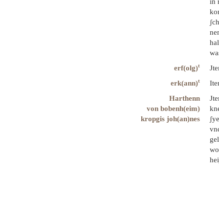
in 
ko
ʃch
ne
hal
was
t
erf(olg)
Jte
t
erk(ann)
Ite
Harthenn
Jt
von bobenh(eim)
kn
kropgis joh(an)nes
ʃye
vnd
gel
wo
hei