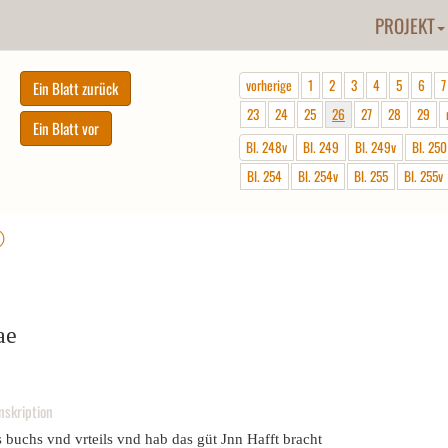
PROJEKT
vorherige
1
2
3
4
5
6
7
23
24
25
26
27
28
29
Bl. 248v
Bl. 249
Bl. 249v
Bl. 250
Bl. 254
Bl. 254v
Bl. 255
Bl. 255v
ⓘ
ae
nskription
 buchs vnd vrteils vnd hab das güt Jnn Hafft bracht