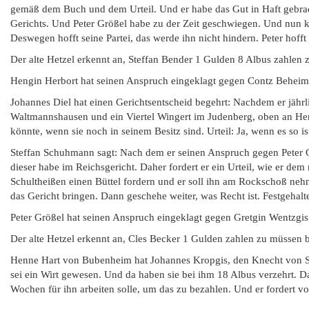
gemäß dem Buch und dem Urteil. Und er habe das Gut in Haft gebra
Gerichts. Und Peter Größel habe zu der Zeit geschwiegen. Und nun k
Deswegen hofft seine Partei, das werde ihn nicht hindern. Peter hoff
Der alte Hetzel erkennt an, Steffan Bender 1 Gulden 8 Albus zahlen
Hengin Herbort hat seinen Anspruch eingeklagt gegen Contz Behei
Johannes Diel hat einen Gerichtsentscheid begehrt: Nachdem er jährl
Waltmannshausen und ein Viertel Wingert im Judenberg, oben an Henn
könnte, wenn sie noch in seinem Besitz sind. Urteil: Ja, wenn es so i
Steffan Schuhmann sagt: Nach dem er seinen Anspruch gegen Peter G
dieser habe im Reichsgericht. Daher fordert er ein Urteil, wie er de
Schultheißen einen Büttel fordern und er soll ihn am Rockschoß neh
das Gericht bringen. Dann geschehe weiter, was Recht ist. Festgehalt
Peter Größel hat seinen Anspruch eingeklagt gegen Gretgin Wentzgis
Der alte Hetzel erkennt an, Cles Becker 1 Gulden zahlen zu müssen 
Henne Hart von Bubenheim hat Johannes Kropgis, den Knecht von Sw
sei ein Wirt gewesen. Und da haben sie bei ihm 18 Albus verzehrt. Da
Wochen für ihn arbeiten solle, um das zu bezahlen. Und er fordert vo