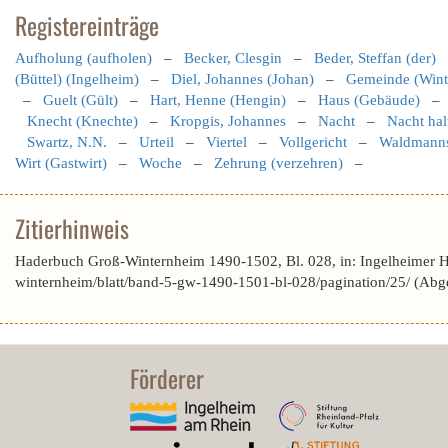
Registereinträge
Aufholung (aufholen)
–
Becker, Clesgin
–
Beder, Steffan (der)
(Büttel) (Ingelheim)
–
Diel, Johannes (Johan)
–
Gemeinde (Wint
–
Guelt (Gült)
–
Hart, Henne (Hengin)
–
Haus (Gebäude)
Knecht (Knechte)
–
Kropgis, Johannes
–
Nacht
–
Nacht hal
Swartz, N.N.
–
Urteil
–
Viertel
–
Vollgericht
–
Waldmanns
Wirt (Gastwirt)
–
Woche
–
Zehrung (verzehren)
–
Zitierhinweis
Haderbuch Groß-Winternheim 1490-1502, Bl. 028, in: Ingelheimer 
winternheim/blatt/band-5-gw-1490-1501-bl-028/pagination/25/ (Abg
Förderer