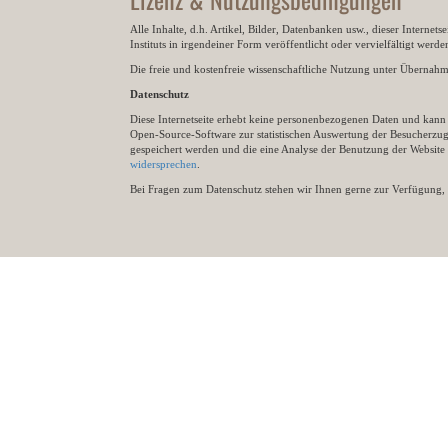
Alle Inhalte, d.h. Artikel, Bilder, Datenbanken usw., dieser Internet
Instituts in irgendeiner Form veröffentlicht oder vervielfältigt wer
Die freie und kostenfreie wissenschaftliche Nutzung unter Übernahme 
Datenschutz
Diese Internetseite erhebt keine personenbezogenen Daten und kann ü
Open-Source-Software zur statistischen Auswertung der Besucherzugr
gespeichert werden und die eine Analyse der Benutzung der Websit
widersprechen
.
Bei Fragen zum Datenschutz stehen wir Ihnen gerne zur Verfügung, 