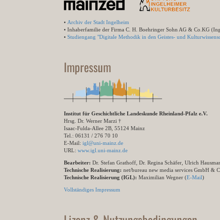
•
Archiv der Stadt Ingelheim
• Inhaberfamilie der Firma C. H. Boehringer Sohn AG & Co.KG (In
•
Studiengang "Digitale Methodik in den Geistes- und Kulturwissensc
Impressum
Institut für Geschichtliche Landeskunde Rheinland-Pfalz e.V.
Hrsg. Dr. Werner Marzi †
Isaac-Fulda-Allee 2B, 55124 Mainz
Tel.: 06131 / 276 70 10
E-Mail:
igl@uni-mainz.de
URL:
www.igl.uni-mainz.de
Bearbeiter:
Dr. Stefan Grathoff, Dr. Regina Schäfer, Ulrich Hausm
Technische Realisierung:
net/bureau new media services GmbH & 
Technische Realisierung (IGL):
Maximilian Wegner (
E-Mail
)
Vollständiges Impressum
Lizenz & Nutzungsbedingungen