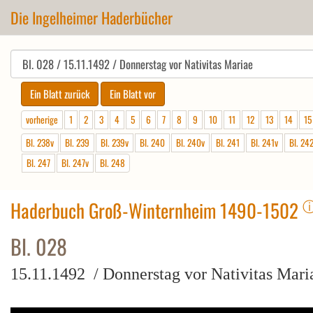
Die Ingelheimer Haderbücher
vorherige
1
2
3
4
5
6
7
8
9
10
11
12
13
14
15
Bl. 238v
Bl. 239
Bl. 239v
Bl. 240
Bl. 240v
Bl. 241
Bl. 241v
Bl. 24
Bl. 247
Bl. 247v
Bl. 248
Haderbuch Groß-Winternheim 1490-1502
Bl. 028
15.11.1492 / Donnerstag vor Nativitas Mari