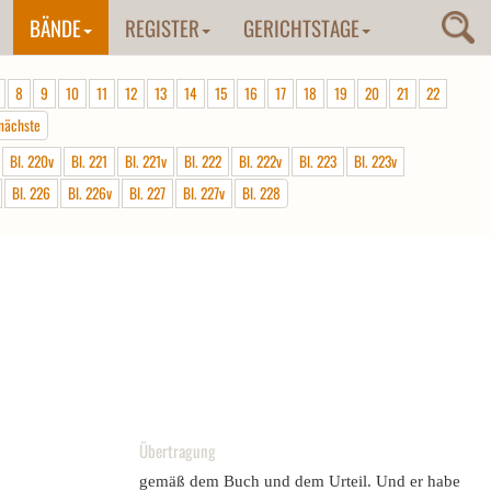
BÄNDE
REGISTER
GERICHTSTAGE
8
9
10
11
12
13
14
15
16
17
18
19
20
21
22
nächste
Bl. 220v
Bl. 221
Bl. 221v
Bl. 222
Bl. 222v
Bl. 223
Bl. 223v
Bl. 226
Bl. 226v
Bl. 227
Bl. 227v
Bl. 228
Übertragung
gemäß dem Buch und dem Urteil. Und er habe