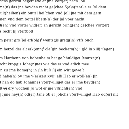
richs gericht begert wie er jme vort(er) nach ʃoll
me(n) das jne beyden recht geʃchee S(e)n(tent)ia er ʃol dem
ult(heißen) ein buttel heiʃchen vnd ʃoll jne mit dem gern
men vnd dem bottel libern(n) der ʃal vber nacht
t(en) vnd vorter wid(er) an gericht bring(en) geʃchee vort(er)
 recht ʃij v(er)bott
t
m peter groʃʃel erf(olg)
wentzgis gretg(in) vffs buch
t
m hetzel der alt erk(enn)
cleʃgin beckern(n) j gld in xiiij t(agen)
em Harthenn von bobenheim hat geʃchuldiget ʃwartze(n)
echt kropgis Joha(n)nes wie das er vnd etlich mee
n zu jme kome(n) in ʃin huß ʃij ein wirt geweʃt
 habe(n) by jme v(er)zert xviij alb Hab er woll(en) ʃin
t han do hab Johannes v(er)williget das er jme beyd(en)
lt
vj
drÿ wochen ʃo wol er jne vßricht(en) vnd
ʃt jme ney(n) od(er) Jahe ob er ʃolichs v(er)williget Hab od(er) nit