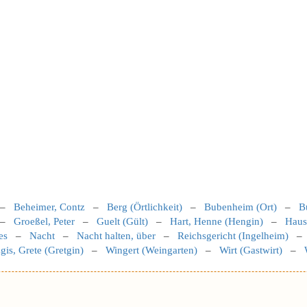
–
Beheimer, Contz
–
Berg (Örtlichkeit)
–
Bubenheim (Ort)
–
B
–
Groeßel, Peter
–
Guelt (Gült)
–
Hart, Henne (Hengin)
–
Haus
es
–
Nacht
–
Nacht halten, über
–
Reichsgericht (Ingelheim)
gis, Grete (Gretgin)
–
Wingert (Weingarten)
–
Wirt (Gastwirt)
–