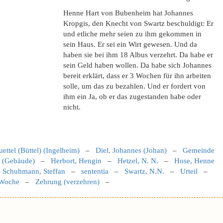
Henne Hart von Bubenheim hat Johannes
Kropgis, den Knecht von Swartz beschuldigt: Er
und etliche mehr seien zu ihm gekommen in
sein Haus. Er sei ein Wirt gewesen. Und da
haben sie bei ihm 18 Albus verzehrt. Da habe er
sein Geld haben wollen. Da habe sich Johannes
bereit erklärt, dass er 3 Wochen für ihn arbeiten
solle, um das zu bezahlen. Und er fordert von
ihm ein Ja, ob er das zugestanden habe oder
nicht.
uettel (Büttel) (Ingelheim)
–
Diel, Johannes (Johan)
–
Gemeinde
 (Gebäude)
–
Herbort, Hengin
–
Hetzel, N. N.
–
Hose, Henne
–
Schuhmann, Steffan
–
sententia
–
Swartz, N.N.
–
Urteil
–
Woche
–
Zehrung (verzehren)
–