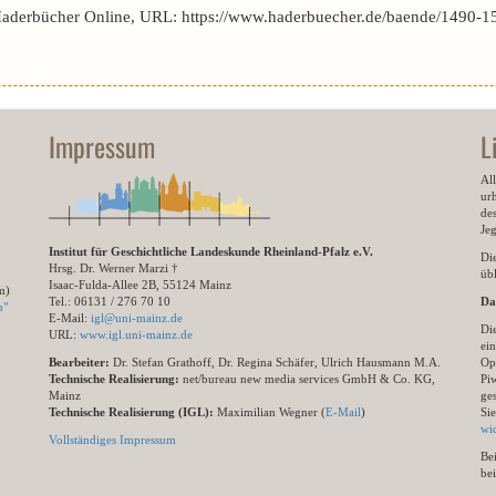
Haderbücher Online, URL: https://www.haderbuecher.de/baende/1490-1
Impressum
L
All
ur
des
Je
Institut für Geschichtliche Landeskunde Rheinland-Pfalz e.V.
Di
Hrsg. Dr. Werner Marzi †
übl
Isaac-Fulda-Allee 2B, 55124 Mainz
m)
Tel.: 06131 / 276 70 10
Da
n"
E-Mail:
igl@uni-mainz.de
Di
URL:
www.igl.uni-mainz.de
ein
Bearbeiter:
Dr. Stefan Grathoff, Dr. Regina Schäfer, Ulrich Hausmann M.A.
Op
Technische Realisierung:
net/bureau new media services GmbH & Co. KG,
Pi
Mainz
ge
Technische Realisierung (IGL):
Maximilian Wegner (
E-Mail
)
Si
wi
Vollständiges Impressum
Be
be