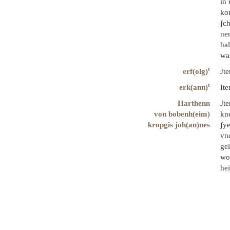
in 
ko
ʃch
ne
hal
was
t
erf(olg)
Jte
t
erk(ann)
Ite
Harthenn
Jt
von bobenh(eim)
kn
kropgis joh(an)nes
ʃye
vnd
gel
wo
hei