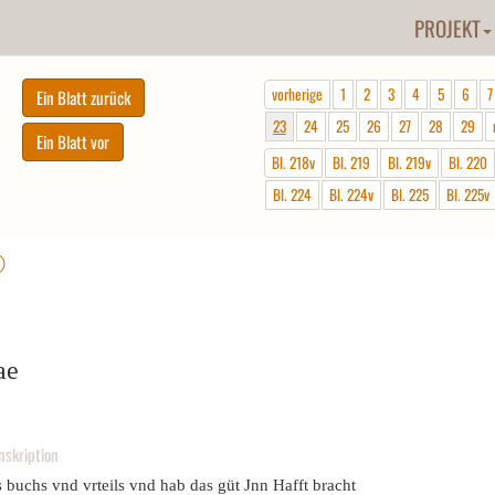
PROJEKT
vorherige
1
2
3
4
5
6
7
23
24
25
26
27
28
29
Bl. 218v
Bl. 219
Bl. 219v
Bl. 220
Bl. 224
Bl. 224v
Bl. 225
Bl. 225v
ⓘ
ae
nskription
 buchs vnd vrteils vnd hab das güt Jnn Hafft bracht