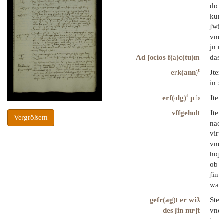
do 
kun
ʃwi
vn
jn 
Ad ʃocios f(a)c(tu)m
da
t
erk(ann)
Jte
in 
t
erf(olg)
p b
Jte
vffgeholt
Jte
Vergrößern
nac
vi
vnd
hoʃ
ob 
ʃin
was
gefr(ag)t er wiß
Ste
des ʃin nuͤʃt
vnd