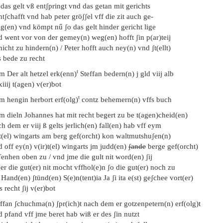
das gelt vß entʃpringt vnd das getan mit gerichts
tʃchafft vnd hab peter gröʃʃel vff die zit auch ge-
g(en) vnd kömpt nű ʃo das gelt hinder gericht lige
d went vor von der gemey(n) weg(en) hofft ʃin p(ar)teij
nicht zu hindern(n) / Peter hofft auch ney(n) vnd ʃt(ellt)
s bede zu recht
t
m Der alt hetzel erk(enn)
Steffan bedern(n) j gld viij alb
xiiij t(agen) v(er)bot
t
m hengin herbort erf(olg)
contz behemern(n) vffs buch
m dieln Johannes hat mit recht begert zu be t(agen)cheid(en)
h dem er viij ß gelts jerlich(en) fall(en) hab vff eym
rt(el) wingarts am berg gef(orcht) kon waltmutshuʃen(n)
 off ey(n) v(ir)t(el) wingarts jm judd(en)
ʃande
berge gef(orcht)
enhen oben zu / vnd jme die gult nit word(en) ʃij
er die gut(er) nit mocht vffhol(e)n ʃo die gut(er) noch zu
 Hand(en) ʃtünd(en) S(e)n(tent)ia Ja ʃi ita e(st) geʃchee vort(er)
 recht ʃij v(er)bot
ffan ʃchuchma(n) ʃpr(ich)t nach dem er gotzenpetern(n) erf(olg)t
 pfand vff jme beret hab wiß er des ʃin nutzt