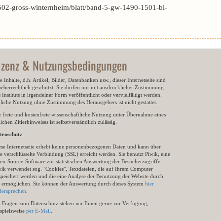
502-gross-winternheim/blatt/band-5-gw-1490-1501-bl-
izenz & Nutzungsbedingungen
e Inhalte, d.h. Artikel, Bilder, Datenbanken usw., dieser Internetseite sind
heberrechtlich geschützt. Sie dürfen nur mit ausdrücklicher Zustimmung
 Instituts in irgendeiner Form veröffentlicht oder vervielfältigt werden.
gliche Nutzung ohne Zustimmung des Herausgebers ist nicht gestattet.
e freie und kostenfreie wissenschaftliche Nutzung unter Übernahme eines
ichen Zitierhinweises ist selbstverständlich zulässig.
tenschutz
ese Internetseite erhebt keine personenbezogenen Daten und kann über
e verschlüsselte Verbindung (SSL) erreicht werden. Sie benutzt Piwik, eine
en-Source-Software zur statistischen Auswertung der Besucherzugriffe.
wik verwendet sog. "Cookies", Textdateien, die auf Ihrem Computer
speichert werden und die eine Analyse der Benutzung der Website durch
e ermöglichen. Sie können der Auswertung durch dieses System
hier
dersprechen
.
i Fragen zum Datenschutz stehen wir Ihnen gerne zur Verfügung,
ispielsweise
per E-Mail
.