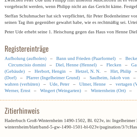
Zwischen Peter Ude und Philipp Hirt unserem Mitschöffen ist es ver
vorgebracht werden, wenn Philipp nicht an das Gericht käme. Festge
Steffan Schuhmacher hat sich verpflichtet, für Peter Bodenheimer vor
seinen Tag ihm gegenüber gewahrt habe, wie es rechtmäßig sei. Urteil
Peter Ude erhebt seine 1. Heischung gegen das Haus von Henne Diel 
Registereinträge
Aufholung (aufholen)
–
Bann und Frieden (Paarformel)
–
Becke
Circumcisio domini
–
Diel, Henne (Hennel)
–
Flecken
–
Ga
(Gebäude)
–
Herbort, Hengin
–
Hetzel, N. N.
–
Hirt, Philip
(Dorf)
–
Pfarrer (Ingelheimer Grund)
–
Saulheim, Jakob von
wahren (verhüten)
–
Ude, Peter
–
Ulmer, Henne
–
vertagen (
Werner, Ernst
–
Wingert (Weingarten)
–
Winternheim (Ort)
–
Zitierhinweis
Haderbuch Groß-Winternheim 1490-1502, Bl. 023v, in: Ingelheimer
winternheim/blatt/band-5-gw-1490-1501-bl-023v/pagination/3/?