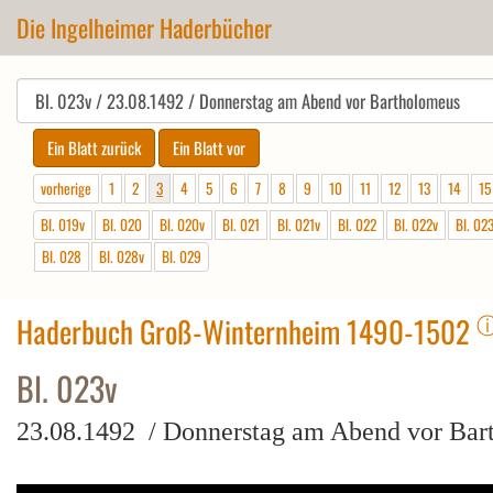
Die Ingelheimer Haderbücher
vorherige
1
2
3
4
5
6
7
8
9
10
11
12
13
14
15
Bl. 019v
Bl. 020
Bl. 020v
Bl. 021
Bl. 021v
Bl. 022
Bl. 022v
Bl. 02
Bl. 028
Bl. 028v
Bl. 029
Haderbuch Groß-Winternheim 1490-1502
Bl. 023v
23.08.1492 / Donnerstag am Abend vor Bar