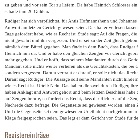
zu geben und vor sein Tor zu liefern. Da habe Heinrich Schlosser e
schade ihm 20 Gulden.
Rudiger hat sich verpflichtet, für Antis Hofmannshenn und Johannes
Antwort am letzten Gericht gewesen seien. Das hat er verlesen lassen
Tage gefordert habe, wie es Recht ist. Stude sagt: Auf die Fragen, di
nicht gewahrt und ihn vergessen. Und er sei zu der Zeit gleich geko
nämlich dem Büttel gegeben. Man finde in dem Buch, dass Rudiger fü
Heinrich nun da. Und er habe den gleichen Zeugen vor Gericht gebrach
mehr gegeben. Und er hofft, dass seinem Mandanten durch das Gerich
Mandant solle nichts weiter verlieren als die Gerichtskosten, die bei
sondern vergessen. Darum vertraut er darauf, er solle nicht das Rech
Darauf sagt Rudiger: Die Aussage soll seine Mandanten nicht hindern
wie es Recht ist. Urteil: Nein. Das haben die zwei durch Rudiger, ihre
haben Anklagt und Antwort gehört und beim letzten Beschluss habe d
auf Zeugen berufe, so fordert das Recht, dass der Richter auf die Z
Nachrede dazu befrage. Die Gegenseite sei gewiesen worden, einen
Und die Gegenseite sei dem gewiesenen Urteil nicht nachgekommen w
Klage freigesprochen seien. Das legt er dem Gericht vor. Stude für de
Registereinträge