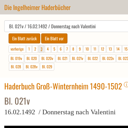
Die Ingelheimer Haderbücher
vorherige
1
2
3
4
5
6
7
8
9
10
11
12
13
14
15
Bl. 019v
Bl. 020
Bl. 020v
Bl. 021
Bl. 021v
Bl. 022
Bl. 022v
Bl. 02
Bl. 028
Bl. 028v
Bl. 029
Haderbuch Groß-Winternheim 1490-1502
Bl. 021v
16.02.1492 / Donnerstag nach Valentini