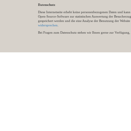
Datenschutz
Diese Internetseite erhebt keine personenbezogenen Daten und kann ü
Open-Source-Software zur statistischen Auswertung der Besucherzugr
gespeichert werden und die eine Analyse der Benutzung der Websit
widersprechen
.
Bei Fragen zum Datenschutz stehen wir Ihnen gerne zur Verfügung, 