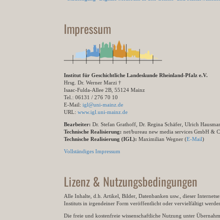
Impressum
Institut für Geschichtliche Landeskunde Rheinland-Pfalz e.V.
Hrsg. Dr. Werner Marzi †
Isaac-Fulda-Allee 2B, 55124 Mainz
Tel.: 06131 / 276 70 10
E-Mail:
igl@uni-mainz.de
URL:
www.igl.uni-mainz.de
Bearbeiter:
Dr. Stefan Grathoff, Dr. Regina Schäfer, Ulrich Hausm
Technische Realisierung:
net/bureau new media services GmbH & 
Technische Realisierung (IGL):
Maximilian Wegner (
E-Mail
)
Vollständiges Impressum
Lizenz & Nutzungsbedingungen
Alle Inhalte, d.h. Artikel, Bilder, Datenbanken usw., dieser Internet
Instituts in irgendeiner Form veröffentlicht oder vervielfältigt wer
Die freie und kostenfreie wissenschaftliche Nutzung unter Übernahme 