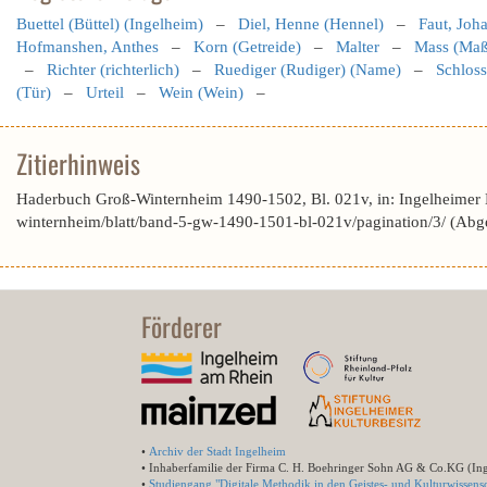
Buettel (Büttel) (Ingelheim)
–
Diel, Henne (Hennel)
–
Faut, Joh
Hofmanshen, Anthes
–
Korn (Getreide)
–
Malter
–
Mass (Maß
–
Richter (richterlich)
–
Ruediger (Rudiger) (Name)
–
Schloss
(Tür)
–
Urteil
–
Wein (Wein)
–
Zitierhinweis
Haderbuch Groß-Winternheim 1490-1502, Bl. 021v, in: Ingelheimer
winternheim/blatt/band-5-gw-1490-1501-bl-021v/pagination/3/ (Abg
Förderer
•
Archiv der Stadt Ingelheim
• Inhaberfamilie der Firma C. H. Boehringer Sohn AG & Co.KG (In
•
Studiengang "Digitale Methodik in den Geistes- und Kulturwissensc