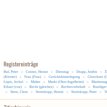
Registereinträge
Bul, Peter
–
Contze, Henne
–
Dienstag
–
Drapp, Anthis
–
D
(Kloster)
–
Frau (Frau)
–
Gerichtshinterlegung
–
Gloeckner (G
Lupis, Jeckel
–
Malter
–
Markt (Ober-Ingelheim)
–
Martinstag
Erhart (von)
–
Recht (gleiches)
–
Rechtsvorbehalt
–
Ruediger
–
Stern, Clese
–
Stortzkopp, Henne
–
Stortzkopp, Peter
–
V