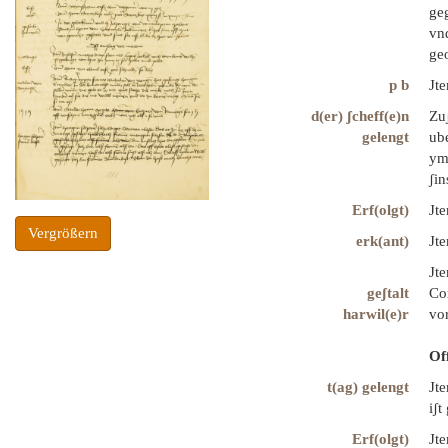
geg
vnd
ge
p b
Jt
d(er) ʃcheff(e)n
Zuʃ
gelengt
ub
ym
ʃin
Erf(olgt)
Jt
Vergrößern
erk(ant)
Jte
Jt
geʃtalt
Con
harwil(e)r
vor
Of
t(ag) gelengt
Jt
iʃt
Erf(olgt)
Jte