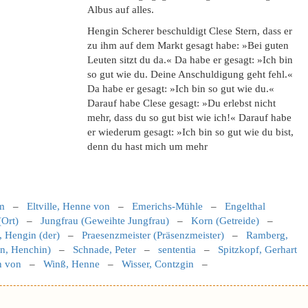
Albus auf alles.
Hengin Scherer beschuldigt Clese Stern, dass er
zu ihm auf dem Markt gesagt habe: »Bei guten
Leuten sitzt du da.« Da habe er gesagt: »Ich bin
so gut wie du. Deine Anschuldigung geht fehl.«
Da habe er gesagt: »Ich bin so gut wie du.«
Darauf habe Clese gesagt: »Du erlebst nicht
mehr, dass du so gut bist wie ich!« Darauf habe
er wiederum gesagt: »Ich bin so gut wie du bist,
denn du hast mich um mehr
lm
–
Eltville, Henne von
–
Emerichs-Mühle
–
Engelthal
(Ort)
–
Jungfrau (Geweihte Jungfrau)
–
Korn (Getreide)
–
, Hengin (der)
–
Praesenzmeister (Präsenzmeister)
–
Ramberg,
n, Henchin)
–
Schnade, Peter
–
sententia
–
Spitzkopf, Gerhart
n von
–
Winß, Henne
–
Wisser, Contzgin
–