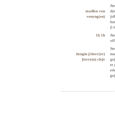
Jt
madlen von
d(e
venyng(en)
ʃel
ha
ʃi 
1h 1h
Jt
off
Jte
hengin ʃcherr(er)
ma
ʃterre(n) cleʃe
geʃ
er 
erl
geʃ