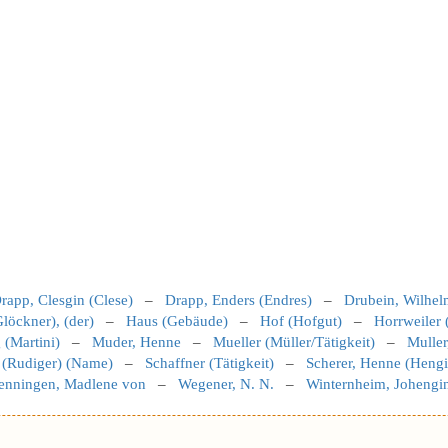
rapp, Clesgin (Clese)
–
Drapp, Enders (Endres)
–
Drubein, Wilhe
löckner), (der)
–
Haus (Gebäude)
–
Hof (Hofgut)
–
Horrweiler 
 (Martini)
–
Muder, Henne
–
Mueller (Müller/Tätigkeit)
–
Muller
 (Rudiger) (Name)
–
Schaffner (Tätigkeit)
–
Scherer, Henne (Hengi
enningen, Madlene von
–
Wegener, N. N.
–
Winternheim, Johengi