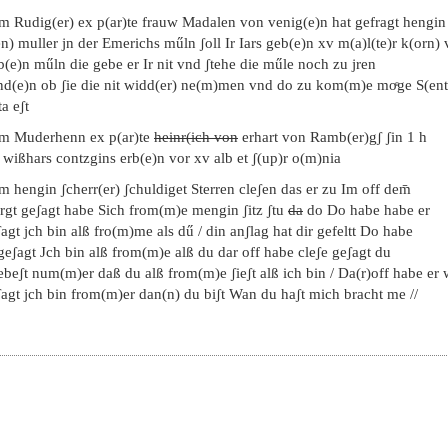
em Rudig(er) ex p(ar)te frauw Madalen von venig(e)n hat gefragt hengin
n) muller jn der Emerichs műln ʃoll Ir Iars geb(e)n xv m(a)l(te)r k(orn) 
b(e)n műln die gebe er Ir nit vnd ʃtehe die műle noch zu jren
nd(e)n ob ʃie die nit widd(er) ne(m)men vnd do zu kom(m)e moͤge S(ente
ita eʃt
em Muderhenn ex p(ar)te
heinr(ich von
erhart von Ramb(er)gʃ ʃin 1 h
 wißhars contzgins erb(e)n vor xv alb et ʃ(up)r o(m)nia
m hengin ʃcherr(er) ʃchuldiget Sterren cleʃen das er zu Im off dem̄
rgt geʃagt habe Sich from(m)e mengin ʃitz ʃtu
da
do Do habe habe er
agt jch bin alß fro(m)me als dű / din anʃlag hat dir gefeltt Do habe
geʃagt Jch bin alß from(m)e alß du dar off habe cleʃe geʃagt du
ebeʃt num(m)er daß du alß from(m)e ʃieʃt alß ich bin / Da(r)off habe er 
agt jch bin from(m)er dan(n) du biʃt Wan du haʃt mich bracht me //