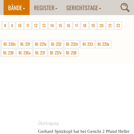
BÄNDE
REGISTER
GERICHTSTAGE
8
9
10
11
12
13
14
15
16
17
18
19
20
21
22
Bl. 230v
Bl. 231
Bl. 231v
Bl. 232
Bl. 232v
Bl. 233
Bl. 233v
Bl. 236
Bl. 236v
Bl. 237
Bl. 237v
Bl. 238
Übertragung
Gerhard Spitzkopf hat bei Gericht 2 Pfund Heller