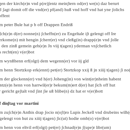
en der kirch(e)n vnd p(re)ʃentz meinʃtern od(er) we(n) daz berurt
 ʃagt domit off die vnd(er) pf(and) huß vnd hoff vnd hat yne ʃolichs
offent
em peter Bule hat p b off Drappen Endriß
ch(e)n d(er) nonne(n) ʃcheffn(er) zu Engeltale iʃt gelengt off Ire
erkome(n) mit hengin ʃcherr(er) vnd cleßg(in) drapp(e)n vnd ʃolle
 den zinß gemein geb(e)n Jn viij t(agen) yderman vnʃchetlich
s recht(en) v(er)bot
em wynßhenn erf(olgt) dem wegenn(er) vor iij gld
m henn Stortzkop erk(ennt) pet(er) Stortzkop xxij ß jn xiiij t(agen) ʃi no
em der glockenn(er) vnd h(er) Joheng(in) von wint(er)nheim habent
tz(e)n henn von harrwil(er)r bekum(m)ert d(er) hat ʃich off hut
 gericht geʃtalt vnd ʃint ʃie uß blibe(n) dz hat er v(er)bott
f dinʃtag vor martini
em zuʃch(e)n Anthis drap ʃocio n(oʃt)ro Lupis Jeckell vnd drubeins wilh
 gelengt von hut zu xiiij t(agen) ʃic(ut) hodie omb(o) v(er)bot
m henn von eltvil erf(olgt) pet(er) ʃchnad(e)n ʃ(upe)r libr(um)