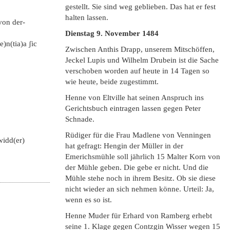
gestellt. Sie sind weg geblieben. Das hat er fest
halten lassen.
von der-
Dienstag 9. November 1484
)n(tia)a ʃic
Zwischen Anthis Drapp, unserem Mitschöffen,
Jeckel Lupis und Wilhelm Drubein ist die Sache
verschoben worden auf heute in 14 Tagen so
wie heute, beide zugestimmt.
Henne von Eltville hat seinen Anspruch ins
Gerichtsbuch eintragen lassen gegen Peter
Schnade.
Rüdiger für die Frau Madlene von Venningen
widd(er)
hat gefragt: Hengin der Müller in der
Emerichsmühle soll jährlich 15 Malter Korn von
der Mühle geben. Die gebe er nicht. Und die
Mühle stehe noch in ihrem Besitz. Ob sie diese
nicht wieder an sich nehmen könne. Urteil: Ja,
wenn es so ist.
Henne Muder für Erhard von Ramberg erhebt
seine 1. Klage gegen Contzgin Wisser wegen 15