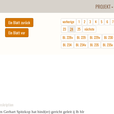
PROJEKT
vorherige
1
2
3
4
5
6
7
23
24
25
nächste
Bl. 228v
Bl. 229
Bl. 229v
Bl. 230
Bl. 234
Bl. 234v
Bl. 235
Bl. 235v
nskription
m Gerhart Spitzkop hat hind(er) gericht geleit ij lb hlr