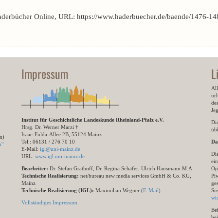
aderbücher Online, URL: https://www.haderbuecher.de/baende/1476-148
Impressum
L
All
ur
des
Je
Institut für Geschichtliche Landeskunde Rheinland-Pfalz e.V.
Di
Hrsg. Dr. Werner Marzi †
übl
Isaac-Fulda-Allee 2B, 55124 Mainz
m)
Tel.: 06131 / 276 70 10
Da
n"
E-Mail:
igl@uni-mainz.de
Di
URL:
www.igl.uni-mainz.de
ein
Bearbeiter:
Dr. Stefan Grathoff, Dr. Regina Schäfer, Ulrich Hausmann M.A.
Op
Technische Realisierung:
net/bureau new media services GmbH & Co. KG,
Pi
Mainz
ge
Technische Realisierung (IGL):
Maximilian Wegner (
E-Mail
)
Si
wi
Vollständiges Impressum
Be
be