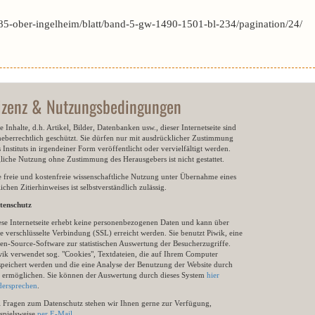
5-ober-ingelheim/blatt/band-5-gw-1490-1501-bl-234/pagination/24/
izenz & Nutzungsbedingungen
e Inhalte, d.h. Artikel, Bilder, Datenbanken usw., dieser Internetseite sind
heberrechtlich geschützt. Sie dürfen nur mit ausdrücklicher Zustimmung
 Instituts in irgendeiner Form veröffentlicht oder vervielfältigt werden.
gliche Nutzung ohne Zustimmung des Herausgebers ist nicht gestattet.
e freie und kostenfreie wissenschaftliche Nutzung unter Übernahme eines
ichen Zitierhinweises ist selbstverständlich zulässig.
tenschutz
ese Internetseite erhebt keine personenbezogenen Daten und kann über
e verschlüsselte Verbindung (SSL) erreicht werden. Sie benutzt Piwik, eine
en-Source-Software zur statistischen Auswertung der Besucherzugriffe.
wik verwendet sog. "Cookies", Textdateien, die auf Ihrem Computer
speichert werden und die eine Analyse der Benutzung der Website durch
e ermöglichen. Sie können der Auswertung durch dieses System
hier
dersprechen
.
i Fragen zum Datenschutz stehen wir Ihnen gerne zur Verfügung,
ispielsweise
per E-Mail
.