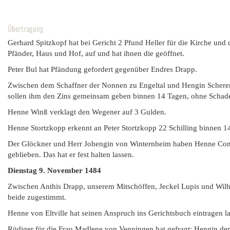
Übertragung
Gerhard Spitzkopf hat bei Gericht 2 Pfund Heller für die Kirche und d
Pfänder, Haus und Hof, auf und hat ihnen die geöffnet.
Peter Bul hat Pfändung gefordert gegenüber Endres Drapp.
Zwischen dem Schaffner der Nonnen zu Engeltal und Hengin Scherer 
sollen ihm den Zins gemeinsam geben binnen 14 Tagen, ohne Schade
Henne Winß verklagt den Wegener auf 3 Gulden.
Henne Stortzkopp erkennt an Peter Stortzkopp 22 Schilling binnen 1
Der Glöckner und Herr Johengin von Winternheim haben Henne Contze 
geblieben. Das hat er fest halten lassen.
Dienstag 9. November 1484
Zwischen Anthis Drapp, unserem Mitschöffen, Jeckel Lupis und Wilh
beide zugestimmt.
Henne von Eltville hat seinen Anspruch ins Gerichtsbuch eintragen l
Rüdiger für die Frau Madlene von Venningen hat gefragt: Hengin der