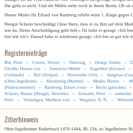
Die gebe er nicht. Und die Mühle stehe noch in ihrem Besitz. Ob sie d
Henne Muder für Erhard von Ramberg erhebt seine 1. Klage gegen Co
Hengin Scherer beschuldigt Clese Stern, dass er zu ihm auf dem Markt
wie du. Deine Anschuldigung geht fehl.« Da habe er gesagt: »Ich bin
bist wie ich!« Darauf habe er wiederum gesagt: »Ich bin so gut wie 
Registereinträge
Bul, Peter
–
Contze, Henne
–
Dienstag
–
Drapp, Anthis
–
D
Eltville, Henne von
–
Emerichs-Mühle
–
Engelthal (Kloster)
(Gebäude)
–
Hof (Hofgut)
–
Horrweiler (Ort)
–
Jungfrau (Gew
(Ober-Ingelheim)
–
Martinstag (Martini)
–
Muder, Henne
–
Mu
(Präsenzmeister)
–
Ramberg, Erhart (von)
–
Recht (gleiches)
Scherer, Henne (Hengin, Henchin)
–
Schnade, Peter
–
sententia
Peter
–
Venningen, Madlene von
–
Wegener, N. N.
–
Wintern
Zitierhinweis
Ober-Ingelheimer Haderbuch 1476-1484, Bl. 234, in: Ingelheimer H