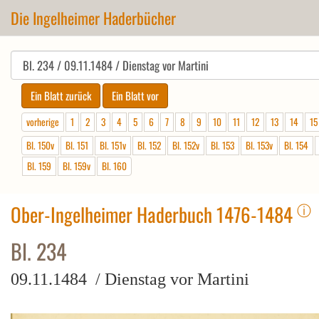
Die Ingelheimer Haderbücher
vorherige
1
2
3
4
5
6
7
8
9
10
11
12
13
14
15
Bl. 150v
Bl. 151
Bl. 151v
Bl. 152
Bl. 152v
Bl. 153
Bl. 153v
Bl. 154
Bl. 159
Bl. 159v
Bl. 160
ⓘ
Ober-Ingelheimer Haderbuch 1476-1484
Bl. 234
09.11.1484 / Dienstag vor Martini