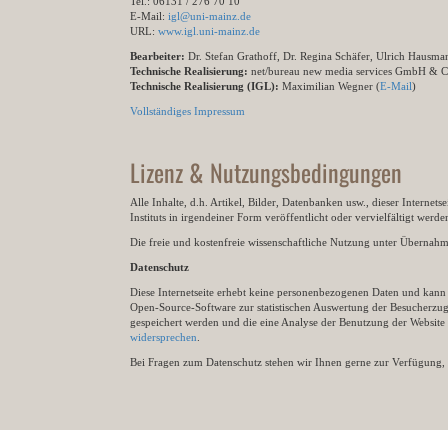
Tel.: 06131 / 276 70 10
E-Mail:
igl@uni-mainz.de
URL:
www.igl.uni-mainz.de
Bearbeiter:
Dr. Stefan Grathoff, Dr. Regina Schäfer, Ulrich Hausm
Technische Realisierung:
net/bureau new media services GmbH & 
Technische Realisierung (IGL):
Maximilian Wegner (
E-Mail
)
Vollständiges Impressum
Lizenz & Nutzungsbedingungen
Alle Inhalte, d.h. Artikel, Bilder, Datenbanken usw., dieser Internet
Instituts in irgendeiner Form veröffentlicht oder vervielfältigt wer
Die freie und kostenfreie wissenschaftliche Nutzung unter Übernahme 
Datenschutz
Diese Internetseite erhebt keine personenbezogenen Daten und kann ü
Open-Source-Software zur statistischen Auswertung der Besucherzugr
gespeichert werden und die eine Analyse der Benutzung der Websit
widersprechen
.
Bei Fragen zum Datenschutz stehen wir Ihnen gerne zur Verfügung, 