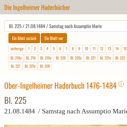
Die Ingelheimer Haderbücher
vorherige
1
2
3
4
5
6
7
8
9
10
11
12
13
14
15
Bl. 218v
Bl. 219
Bl. 219v
Bl. 220
Bl. 220v
Bl. 221
Bl. 221v
Bl. 222
Bl. 227
Bl. 227v
Bl. 228
ⓘ
Ober-Ingelheimer Haderbuch 1476-1484
Bl. 225
21.08.1484 / Samstag nach Assumptio Mari