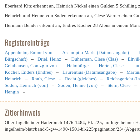
Eberhard Kitz erkennt an, Heinrich Nickel einen Gulden 5 Schilling
Heinrich und Henne von Soden erkennen an, Clese Werner einen Gul
Hermann Bender erkennt an, Endres Kocher 28 Albus in einem Monat
Registereinträge
Appenheim, Emmel von
–
Assumptio Marie (Datumsangabe)
–
Bürgschaft)
–
Driel, Heinz
–
Duherman, Clese (Clas)
–
Eltvil
Gelnhausen, Contzgin von
–
Heimbürge
–
Hertel, Clese
–
Ju
Kocher, Enders (Endres)
–
Laurentius (Datumsangabe)
–
Martin
Heinrich
–
Raub, Clese
–
Recht (gleiches)
–
Reichsgericht (I
Soden, Heinrich (von)
–
Soden, Henne (von)
–
Stern, Clese
Hengin
–
Zitierhinweis
Ober-Ingelheimer Haderbuch 1476-1484, Bl. 225, in: Ingelheimer H
ingelheim/blatt/band-5-gw-1490-1501-bl-225/pagination/23/ (Abger