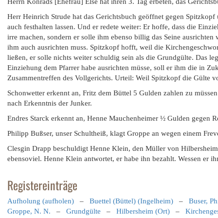
Herrn Konrads [Ehefrau] Else hat ihren 3. Tag erbeten, das Gericht
Herr Heinrich Strude hat das Gerichtsbuch geöffnet gegen Spitzkopf 
auch festhalten lassen. Und er redete weiter: Er hoffe, dass die Einz
irre machen, sondern er solle ihm ebenso billig das Seine ausrichten 
ihm auch ausrichten muss. Spitzkopf hofft, weil die Kirchengeschwo
ließen, er solle nichts weiter schuldig sein als die Grundgülte. Das le
Einziehung dem Pfarrer habe ausrichten müsse, soll er ihm die in Zu
Zusammentreffen des Vollgerichts. Urteil: Weil Spitzkopf die Gülte vo
Schonwetter erkennt an, Fritz dem Büttel 5 Gulden zahlen zu müsse
nach Erkenntnis der Junker.
Endres Starck erkennt an, Henne Mauchenheimer ½ Gulden gegen Re
Philipp Bußser, unser Schultheiß, klagt Groppe an wegen einem Freve
Clesgin Drapp beschuldigt Henne Klein, den Müller von Hilbersheim, 
ebensoviel. Henne Klein antwortet, er habe ihn bezahlt. Wessen er ihn
Registereinträge
Aufholung (aufholen)
–
Buettel (Büttel) (Ingelheim)
–
Buser, Ph
Groppe, N. N.
–
Grundgülte
–
Hilbersheim (Ort)
–
Kirchenge