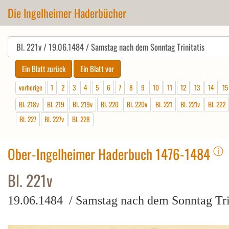
Die Ingelheimer Haderbücher
vorherige
1
2
3
4
5
6
7
8
9
10
11
12
13
14
15
Bl. 218v
Bl. 219
Bl. 219v
Bl. 220
Bl. 220v
Bl. 221
Bl. 221v
Bl. 222
Bl. 227
Bl. 227v
Bl. 228
ⓘ
Ober-Ingelheimer Haderbuch 1476-1484
Bl. 221v
19.06.1484 / Samstag nach dem Sonntag Tri