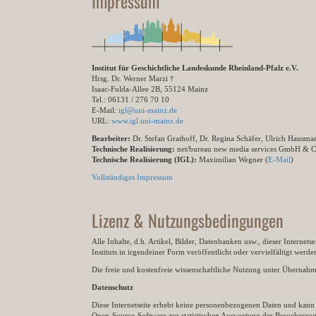
Impressum
Institut für Geschichtliche Landeskunde Rheinland-Pfalz e.V.
Hrsg. Dr. Werner Marzi †
Isaac-Fulda-Allee 2B, 55124 Mainz
Tel.: 06131 / 276 70 10
E-Mail:
igl@uni-mainz.de
URL:
www.igl.uni-mainz.de
Bearbeiter:
Dr. Stefan Grathoff, Dr. Regina Schäfer, Ulrich Hausm
Technische Realisierung:
net/bureau new media services GmbH & 
Technische Realisierung (IGL):
Maximilian Wegner (
E-Mail
)
Vollständiges Impressum
Lizenz & Nutzungsbedingungen
Alle Inhalte, d.h. Artikel, Bilder, Datenbanken usw., dieser Internet
Instituts in irgendeiner Form veröffentlicht oder vervielfältigt wer
Die freie und kostenfreie wissenschaftliche Nutzung unter Übernahme 
Datenschutz
Diese Internetseite erhebt keine personenbezogenen Daten und kann ü
Open-Source-Software zur statistischen Auswertung der Besucherzugr