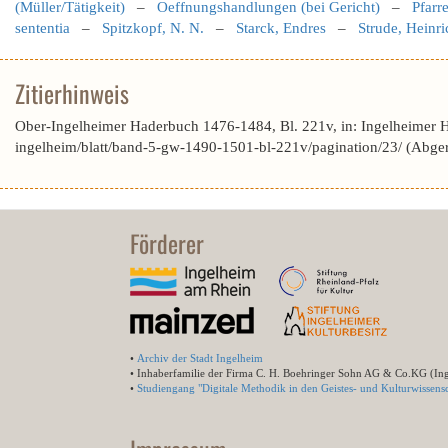
(Müller/Tätigkeit)
–
Oeffnungshandlungen (bei Gericht)
–
Pfarr
sententia
–
Spitzkopf, N. N.
–
Starck, Endres
–
Strude, Heinr
Zitierhinweis
Ober-Ingelheimer Haderbuch 1476-1484, Bl. 221v, in: Ingelheimer 
ingelheim/blatt/band-5-gw-1490-1501-bl-221v/pagination/23/ (Abge
Förderer
•
Archiv der Stadt Ingelheim
• Inhaberfamilie der Firma C. H. Boehringer Sohn AG & Co.KG (In
•
Studiengang "Digitale Methodik in den Geistes- und Kulturwissensc