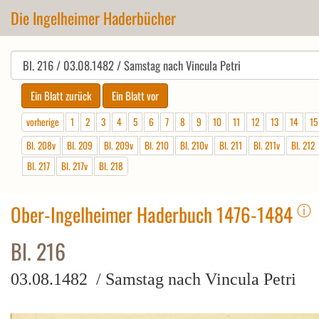
Die Ingelheimer Haderbücher
vorherige
1
2
3
4
5
6
7
8
9
10
11
12
13
14
15
Bl. 208v
Bl. 209
Bl. 209v
Bl. 210
Bl. 210v
Bl. 211
Bl. 211v
Bl. 212
Bl. 217
Bl. 217v
Bl. 218
ⓘ
Ober-Ingelheimer Haderbuch 1476-1484
Bl. 216
03.08.1482 / Samstag nach Vincula Petri