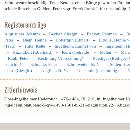
Schonwetter beschuldigt Peter Bender, er sei Bürge geworden für ein
schade ihm einen Gulden. Peter sagt: Er erkläre sich für unschuldig. 
Registereinträge
Augustiner (Mainz)
–
Becker, Clesgin
–
Becker, Hanman
–
Be
Peter
–
Diem, Henne
–
Ebbartgin (Ebbart)
–
Eltville, Henne 
(Frau)
–
Hiltz, Kette
–
Ingelheim, Emmel von
–
Ingelheim, H
–
Kitz, Ebert (Eberhard)
–
Korn (Getreide)
–
Malter
–
Mann
Raub, Peter
–
Rechnung (Abrechnung)
–
Ruediger (Rudiger)
Henchin)
–
Schnade, Peter
–
Schonwetter, N. N.
–
Soden, He
Clese (Clesgin)
–
Unglich, N. N.
–
Unschuld (unschuldig)
–
W
Zitierhinweis
Ober-Ingelheimer Haderbuch 1476-1484, Bl. 216, in: Ingelheimer H
ingelheim/blatt/band-5-gw-1490-1501-bl-216/pagination/22/ (Abger