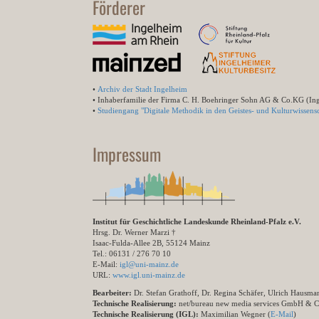
Förderer
•
Archiv der Stadt Ingelheim
• Inhaberfamilie der Firma C. H. Boehringer Sohn AG & Co.KG (In
•
Studiengang "Digitale Methodik in den Geistes- und Kulturwissensc
Impressum
Institut für Geschichtliche Landeskunde Rheinland-Pfalz e.V.
Hrsg. Dr. Werner Marzi †
Isaac-Fulda-Allee 2B, 55124 Mainz
Tel.: 06131 / 276 70 10
E-Mail:
igl@uni-mainz.de
URL:
www.igl.uni-mainz.de
Bearbeiter:
Dr. Stefan Grathoff, Dr. Regina Schäfer, Ulrich Hausm
Technische Realisierung:
net/bureau new media services GmbH & 
Technische Realisierung (IGL):
Maximilian Wegner (
E-Mail
)