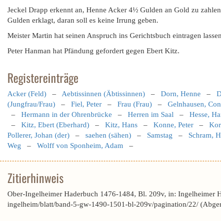
Jeckel Drapp erkennt an, Henne Acker 4½ Gulden an Gold zu zahlen
Gulden erklagt, daran soll es keine Irrung geben.
Meister Martin hat seinen Anspruch ins Gerichtsbuch eintragen lass
Peter Hanman hat Pfändung gefordert gegen Ebert Kitz.
Registereinträge
Acker (Feld)
–
Aebtissinnen (Äbtissinnen)
–
Dorn, Henne
–
D
(Jungfrau/Frau)
–
Fiel, Peter
–
Frau (Frau)
–
Gelnhausen, Con
–
Hermann in der Ohrenbrücke
–
Herren im Saal
–
Hesse, Ha
–
Kitz, Ebert (Eberhard)
–
Kitz, Hans
–
Konne, Peter
–
Kor
Pollerer, Johan (der)
–
saehen (sähen)
–
Samstag
–
Schram, H
Weg
–
Wolff von Sponheim, Adam
–
Zitierhinweis
Ober-Ingelheimer Haderbuch 1476-1484, Bl. 209v, in: Ingelheimer 
ingelheim/blatt/band-5-gw-1490-1501-bl-209v/pagination/22/ (Abge