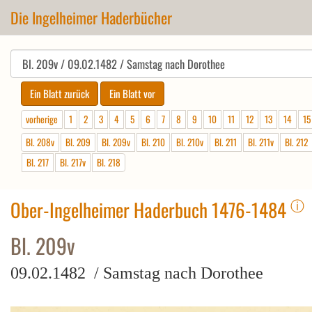
Die Ingelheimer Haderbücher
vorherige
1
2
3
4
5
6
7
8
9
10
11
12
13
14
15
Bl. 208v
Bl. 209
Bl. 209v
Bl. 210
Bl. 210v
Bl. 211
Bl. 211v
Bl. 212
Bl. 217
Bl. 217v
Bl. 218
ⓘ
Ober-Ingelheimer Haderbuch 1476-1484
Bl. 209v
09.02.1482 / Samstag nach Dorothee