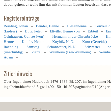
davon gehen, er wolle ihm das mit frommen Leuten beweisen, dass e
Registereinträge
Beinling, Johan
–
Bender, Henne
–
Clesenhenne
–
Conversio 
(Endres)
–
Dutz, Peter
–
Eltville, Henne von
–
Erbteil
–
Ern
Gelnhausen, Contze (von)
–
Hermann in der Ohrenbrücke
–
Hil
Henne
–
Knode, Henne
–
Knybiß, N. N.
–
Korn (Getreide)
Rachtung
–
Samstag
–
Schonwetter, N. N.
–
Schwester
–
s
(unschuldig)
–
Viertel
–
Weinheim (Frei-Weinheim)
–
Weinhe
Adam
–
Zitierhinweis
Ober-Ingelheimer Haderbuch 1476-1484, Bl. 207, in: Ingelheimer H
ingelheim/blatt/band-5-gw-1490-1501-bl-207/pagination/21/ (Abger
Förderer