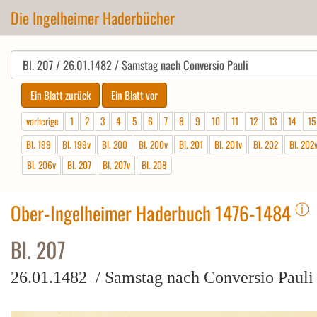
Die Ingelheimer Haderbücher
vorherige
1
2
3
4
5
6
7
8
9
10
11
12
13
14
15
Bl. 199
Bl. 199v
Bl. 200
Bl. 200v
Bl. 201
Bl. 201v
Bl. 202
Bl. 202
Bl. 206v
Bl. 207
Bl. 207v
Bl. 208
ⓘ
Ober-Ingelheimer Haderbuch 1476-1484
Bl. 207
26.01.1482 / Samstag nach Conversio Pauli