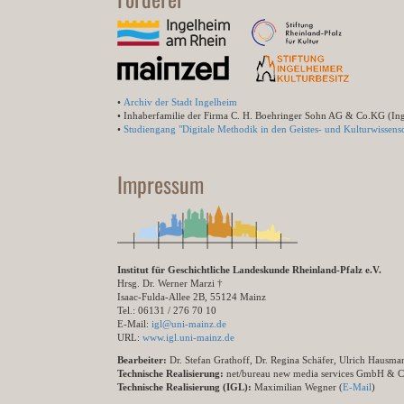
•
Archiv der Stadt Ingelheim
• Inhaberfamilie der Firma C. H. Boehringer Sohn AG & Co.KG (In
•
Studiengang "Digitale Methodik in den Geistes- und Kulturwissensc
Impressum
Institut für Geschichtliche Landeskunde Rheinland-Pfalz e.V.
Hrsg. Dr. Werner Marzi †
Isaac-Fulda-Allee 2B, 55124 Mainz
Tel.: 06131 / 276 70 10
E-Mail:
igl@uni-mainz.de
URL:
www.igl.uni-mainz.de
Bearbeiter:
Dr. Stefan Grathoff, Dr. Regina Schäfer, Ulrich Hausm
Technische Realisierung:
net/bureau new media services GmbH & 
Technische Realisierung (IGL):
Maximilian Wegner (
E-Mail
)