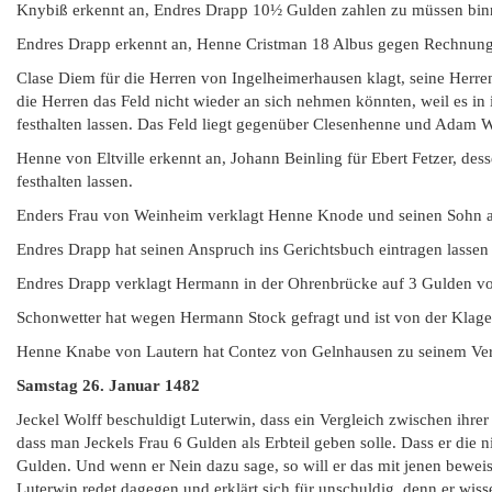
Knybiß erkennt an, Endres Drapp 10½ Gulden zahlen zu müssen binn
Endres Drapp erkennt an, Henne Cristman 18 Albus gegen Rechnung
Clase Diem für die Herren von Ingelheimerhausen klagt, seine Herren
die Herren das Feld nicht wieder an sich nehmen könnten, weil es in i
festhalten lassen. Das Feld liegt gegenüber Clesenhenne und Adam W
Henne von Eltville erkennt an, Johann Beinling für Ebert Fetzer, dess
festhalten lassen.
Enders Frau von Weinheim verklagt Henne Knode und seinen Sohn a
Endres Drapp hat seinen Anspruch ins Gerichtsbuch eintragen lasse
Endres Drapp verklagt Hermann in der Ohrenbrücke auf 3 Gulden v
Schonwetter hat wegen Hermann Stock gefragt und ist von der Klage 
Henne Knabe von Lautern hat Contez von Gelnhausen zu seinem Vertr
Samstag 26. Januar 1482
Jeckel Wolff beschuldigt Luterwin, dass ein Vergleich zwischen ihre
dass man Jeckels Frau 6 Gulden als Erbteil geben solle. Dass er die 
Gulden. Und wenn er Nein dazu sage, so will er das mit jenen bewei
Luterwin redet dagegen und erklärt sich für unschuldig, denn er wisse 