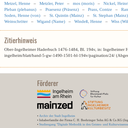
Metzel, Henne
–
Metzler, Peter
–
mos (moris)
–
Nickel, Heinr
Pleban (plebanus)
–
Praesenz (Präsenz)
–
Prass, Contze
–
Ran
Soden, Henne (von)
–
St. Quintin (Mainz)
–
St. Stephan (Mainz)
Weinschröter
–
Wigand (Name)
–
Windeß, Henne
–
Wiss (Wi
Zitierhinweis
Ober-Ingelheimer Haderbuch 1476-1484, Bl. 194v, in: Ingelheimer 
ingelheim/blatt/band-5-gw-1490-1501-bl-194v/pagination/24/ (Abge
Förderer
•
Archiv der Stadt Ingelheim
• Inhaberfamilie der Firma C. H. Boehringer Sohn AG & Co.KG (In
•
Studiengang "Digitale Methodik in den Geistes- und Kulturwissensc