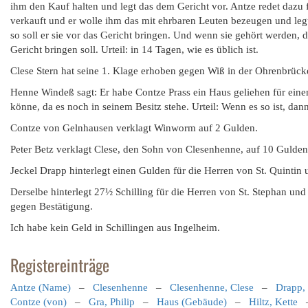
ihm den Kauf halten und legt das dem Gericht vor. Antze redet dazu
verkauft und er wolle ihm das mit ehrbaren Leuten bezeugen und legt
so soll er sie vor das Gericht bringen. Und wenn sie gehört werden, d
Gericht bringen soll. Urteil: in 14 Tagen, wie es üblich ist.
Clese Stern hat seine 1. Klage erhoben gegen Wiß in der Ohrenbrücke
Henne Windeß sagt: Er habe Contze Prass ein Haus geliehen für eine
könne, da es noch in seinem Besitz stehe. Urteil: Wenn es so ist, dann
Contze von Gelnhausen verklagt Winworm auf 2 Gulden.
Peter Betz verklagt Clese, den Sohn von Clesenhenne, auf 10 Gulden
Jeckel Drapp hinterlegt einen Gulden für die Herren von St. Quintin u
Derselbe hinterlegt 27½ Schilling für die Herren von St. Stephan und ö
gegen Bestätigung.
Ich habe kein Geld in Schillingen aus Ingelheim.
Registereinträge
Antze (Name)
–
Clesenhenne
–
Clesenhenne, Clese
–
Drapp, 
Contze (von)
–
Gra, Philip
–
Haus (Gebäude)
–
Hiltz, Kette