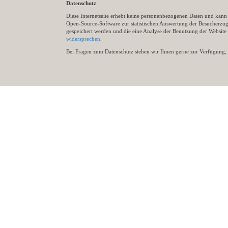
Datenschutz
Diese Internetseite erhebt keine personenbezogenen Daten und kann ü
Open-Source-Software zur statistischen Auswertung der Besucherzugr
gespeichert werden und die eine Analyse der Benutzung der Websit
widersprechen
.
Bei Fragen zum Datenschutz stehen wir Ihnen gerne zur Verfügung, 