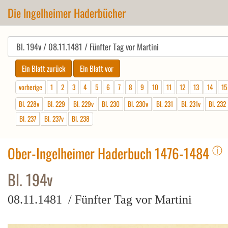
Die Ingelheimer Haderbücher
vorherige
1
2
3
4
5
6
7
8
9
10
11
12
13
14
15
Bl. 228v
Bl. 229
Bl. 229v
Bl. 230
Bl. 230v
Bl. 231
Bl. 231v
Bl. 232
Bl. 237
Bl. 237v
Bl. 238
ⓘ
Ober-Ingelheimer Haderbuch 1476-1484
Bl. 194v
08.11.1481 / Fünfter Tag vor Martini