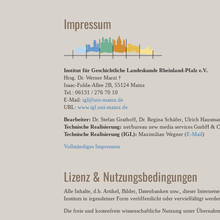
Impressum
Institut für Geschichtliche Landeskunde Rheinland-Pfalz e.V.
Hrsg. Dr. Werner Marzi †
Isaac-Fulda-Allee 2B, 55124 Mainz
Tel.: 06131 / 276 70 10
E-Mail:
igl@uni-mainz.de
URL:
www.igl.uni-mainz.de
Bearbeiter:
Dr. Stefan Grathoff, Dr. Regina Schäfer, Ulrich Hausm
Technische Realisierung:
net/bureau new media services GmbH & 
Technische Realisierung (IGL):
Maximilian Wegner (
E-Mail
)
Vollständiges Impressum
Lizenz & Nutzungsbedingungen
Alle Inhalte, d.h. Artikel, Bilder, Datenbanken usw., dieser Internet
Instituts in irgendeiner Form veröffentlicht oder vervielfältigt wer
Die freie und kostenfreie wissenschaftliche Nutzung unter Übernahme 