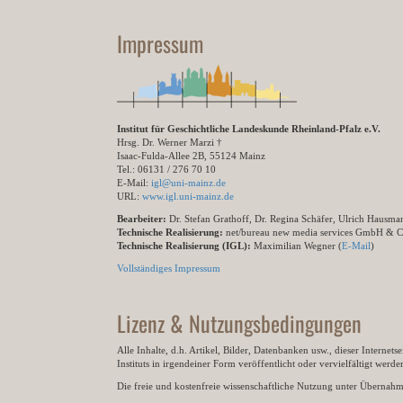
Impressum
Institut für Geschichtliche Landeskunde Rheinland-Pfalz e.V.
Hrsg. Dr. Werner Marzi †
Isaac-Fulda-Allee 2B, 55124 Mainz
Tel.: 06131 / 276 70 10
E-Mail:
igl@uni-mainz.de
URL:
www.igl.uni-mainz.de
Bearbeiter:
Dr. Stefan Grathoff, Dr. Regina Schäfer, Ulrich Hausm
Technische Realisierung:
net/bureau new media services GmbH & 
Technische Realisierung (IGL):
Maximilian Wegner (
E-Mail
)
Vollständiges Impressum
Lizenz & Nutzungsbedingungen
Alle Inhalte, d.h. Artikel, Bilder, Datenbanken usw., dieser Internet
Instituts in irgendeiner Form veröffentlicht oder vervielfältigt wer
Die freie und kostenfreie wissenschaftliche Nutzung unter Übernahme 