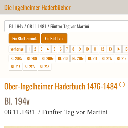
Die Ingelheimer Haderbücher
vorherige
1
2
3
4
5
6
7
8
9
10
11
12
13
14
15
Bl. 208v
Bl. 209
Bl. 209v
Bl. 210
Bl. 210v
Bl. 211
Bl. 211v
Bl. 212
Bl. 217
Bl. 217v
Bl. 218
ⓘ
Ober-Ingelheimer Haderbuch 1476-1484
Bl. 194v
08.11.1481 / Fünfter Tag vor Martini