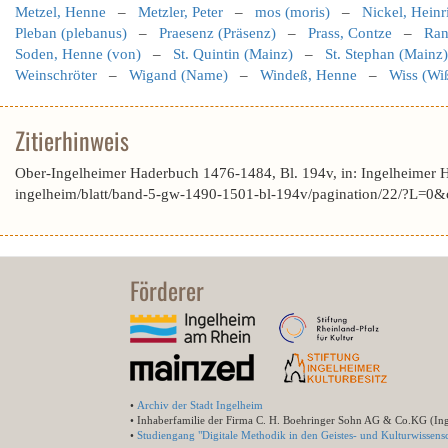
Metzel, Henne
–
Metzler, Peter
–
mos (moris)
–
Nickel, Heinr
Pleban (plebanus)
–
Praesenz (Präsenz)
–
Prass, Contze
–
Ran
Soden, Henne (von)
–
St. Quintin (Mainz)
–
St. Stephan (Mainz)
Weinschröter
–
Wigand (Name)
–
Windeß, Henne
–
Wiss (Wi
Zitierhinweis
Ober-Ingelheimer Haderbuch 1476-1484, Bl. 194v, in: Ingelheimer 
ingelheim/blatt/band-5-gw-1490-1501-bl-194v/pagination/22/?L
Förderer
•
Archiv der Stadt Ingelheim
• Inhaberfamilie der Firma C. H. Boehringer Sohn AG & Co.KG (In
•
Studiengang "Digitale Methodik in den Geistes- und Kulturwissensc