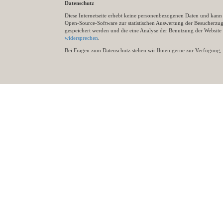
Datenschutz
Diese Internetseite erhebt keine personenbezogenen Daten und kann ü
Open-Source-Software zur statistischen Auswertung der Besucherzugr
gespeichert werden und die eine Analyse der Benutzung der Websit
widersprechen
.
Bei Fragen zum Datenschutz stehen wir Ihnen gerne zur Verfügung, 