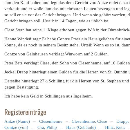
ihm den Kauf halten und legt das dem Gericht vor. Antze redet dazu
verkauft und er wolle ihm das mit ehrbaren Leuten bezeugen und legt
so soll er sie vor das Gericht bringen. Und wenn sie gehört werden, d
Gericht bringen soll. Urteil: in 14 Tagen, wie es üblich ist.
Clese Stern hat seine 1. Klage erhoben gegen Wiß in der Ohrenbrücke
Henne Windeß sagt: Er habe Contze Prass ein Haus geliehen für eine
könne, da es noch in seinem Besitz stehe. Urteil: Wenn es so ist, dann
Contze von Gelnhausen verklagt Winworm auf 2 Gulden.
Peter Betz verklagt Clese, den Sohn von Clesenhenne, auf 10 Gulden
Jeckel Drapp hinterlegt einen Gulden für die Herren von St. Quintin u
Derselbe hinterlegt 27½ Schilling für die Herren von St. Stephan und ö
gegen Bestätigung.
Ich habe kein Geld in Schillingen aus Ingelheim.
Registereinträge
Antze (Name)
–
Clesenhenne
–
Clesenhenne, Clese
–
Drapp, 
Contze (von)
–
Gra, Philip
–
Haus (Gebäude)
–
Hiltz, Kette