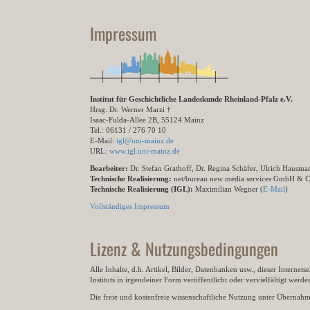
Impressum
Institut für Geschichtliche Landeskunde Rheinland-Pfalz e.V.
Hrsg. Dr. Werner Marzi †
Isaac-Fulda-Allee 2B, 55124 Mainz
Tel.: 06131 / 276 70 10
E-Mail:
igl@uni-mainz.de
URL:
www.igl.uni-mainz.de
Bearbeiter:
Dr. Stefan Grathoff, Dr. Regina Schäfer, Ulrich Hausm
Technische Realisierung:
net/bureau new media services GmbH & 
Technische Realisierung (IGL):
Maximilian Wegner (
E-Mail
)
Vollständiges Impressum
Lizenz & Nutzungsbedingungen
Alle Inhalte, d.h. Artikel, Bilder, Datenbanken usw., dieser Internet
Instituts in irgendeiner Form veröffentlicht oder vervielfältigt wer
Die freie und kostenfreie wissenschaftliche Nutzung unter Übernahme 