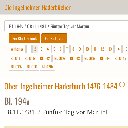
Die Ingelheimer Haderbücher
vorherige
1
2
3
4
5
6
7
8
9
10
11
12
13
14
15
Bl. 011
Bl. 011v
Bl. 012
Bl. 012v
Bl. 013
Bl. 013v
Bl. 014
Bl. 014v
Bl. 019v
Bl. 020
Bl. 020v
ⓘ
Ober-Ingelheimer Haderbuch 1476-1484
Bl. 194v
08.11.1481 / Fünfter Tag vor Martini