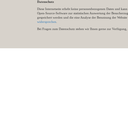
Datenschutz
Diese Internetseite erhebt keine personenbezogenen Daten und kann ü
Open-Source-Software zur statistischen Auswertung der Besucherzugr
gespeichert werden und die eine Analyse der Benutzung der Websit
widersprechen
.
Bei Fragen zum Datenschutz stehen wir Ihnen gerne zur Verfügung, 