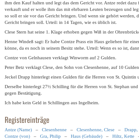
ihm den Kauf halten und legt das dem Gericht vor. Antze redet dazu
verkauft und er wolle ihm das mit ehrbaren Leuten bezeugen und legt
so soll er sie vor das Gericht bringen. Und wenn sie gehört werden, d
Gericht bringen soll. Urteil: in 14 Tagen, wie es üblich ist.
Clese Stern hat seine 1. Klage erhoben gegen Wiß in der Ohrenbrücke
Henne Windeß sagt: Er habe Contze Prass ein Haus geliehen für eine
könne, da es noch in seinem Besitz stehe. Urteil: Wenn es so ist, dann
Contze von Gelnhausen verklagt Winworm auf 2 Gulden.
Peter Betz verklagt Clese, den Sohn von Clesenhenne, auf 10 Gulden
Jeckel Drapp hinterlegt einen Gulden für die Herren von St. Quintin u
Derselbe hinterlegt 27½ Schilling für die Herren von St. Stephan und ö
gegen Bestätigung.
Ich habe kein Geld in Schillingen aus Ingelheim.
Registereinträge
Antze (Name)
–
Clesenhenne
–
Clesenhenne, Clese
–
Drapp, 
Contze (von)
–
Gra, Philip
–
Haus (Gebäude)
–
Hiltz, Kette