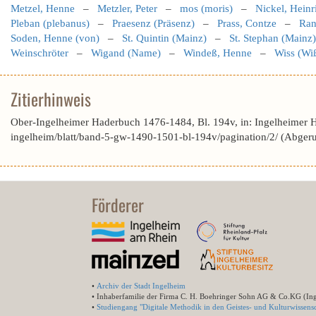
Metzel, Henne
–
Metzler, Peter
–
mos (moris)
–
Nickel, Heinr
Pleban (plebanus)
–
Praesenz (Präsenz)
–
Prass, Contze
–
Ran
Soden, Henne (von)
–
St. Quintin (Mainz)
–
St. Stephan (Mainz)
Weinschröter
–
Wigand (Name)
–
Windeß, Henne
–
Wiss (Wi
Zitierhinweis
Ober-Ingelheimer Haderbuch 1476-1484, Bl. 194v, in: Ingelheimer 
ingelheim/blatt/band-5-gw-1490-1501-bl-194v/pagination/2/ (Abger
Förderer
•
Archiv der Stadt Ingelheim
• Inhaberfamilie der Firma C. H. Boehringer Sohn AG & Co.KG (In
•
Studiengang "Digitale Methodik in den Geistes- und Kulturwissensc