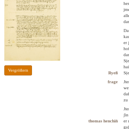
her
jme
all
dar
Da
kau
er 
hof
dar
S(e
hai
Vergrößern
Ryeß
S(e
frage
Jte
wer
daß
zu 
Jte
ʃin
thomas henchin̄
er
gaʃ