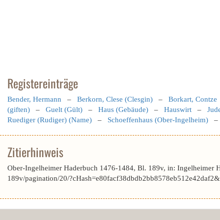
Registereinträge
Bender, Hermann
–
Berkorn, Clese (Clesgin)
–
Borkart, Contze
(giften)
–
Guelt (Gült)
–
Haus (Gebäude)
–
Hauswirt
–
Jud
Ruediger (Rudiger) (Name)
–
Schoeffenhaus (Ober-Ingelheim)
Zitierhinweis
Ober-Ingelheimer Haderbuch 1476-1484, Bl. 189v, in: Ingelheimer 
189v/pagination/20/?cHash=e80facf38dbdb2bb8578eb512e42daf2&