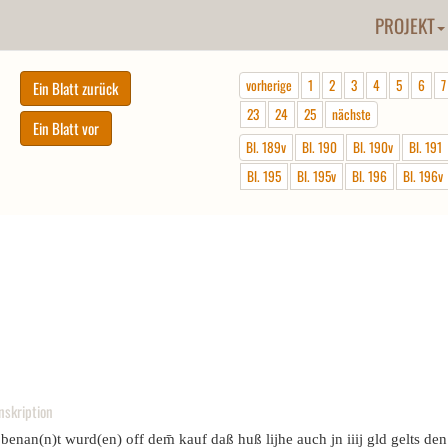
PROJEKT
vorherige
1
2
3
4
5
6
7
23
24
25
nächste
Bl. 189v
Bl. 190
Bl. 190v
Bl. 191
Bl. 195
Bl. 195v
Bl. 196
Bl. 196v
nskription
 benan(n)t wurd(en) off dem̄ kauf daß huß lijhe auch jn iiij gld gelts den