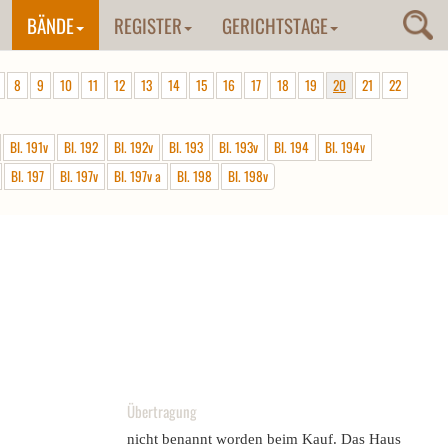
BÄNDE
REGISTER
GERICHTSTAGE
8
9
10
11
12
13
14
15
16
17
18
19
20
21
22
Bl. 191v
Bl. 192
Bl. 192v
Bl. 193
Bl. 193v
Bl. 194
Bl. 194v
Bl. 197
Bl. 197v
Bl. 197v a
Bl. 198
Bl. 198v
Übertragung
nicht benannt worden beim Kauf. Das Haus