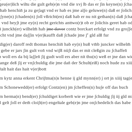
eu(er)lich wiltu die gult geb(e)n vnd die xvj lb das er ʃin keyne(n) ʃch
hab henchin̄ ja zu geʃagt vnd er hab es jme alʃo geluwe(n) daß er ʃolich
ʃyne(n) ʃchaden(n) ʃoll vßricht(en) daß hab er nu nit gethan(n) daß ʃch
 vnd heyʃt jme ey(n) recht gerichts anttwo(r)t ob er ʃolichis geret hab od
̄ junckh(er) wilhelm̄ hab
jme davor
contz borckart erfolgt vnd zu groʃʃ
c
cht vnd jme daʃʃin v(er)kaufft daß ʃchade jme j
gld alß fur
ig(er) daroff redt thomas henchin̄ hab ey(n) huß vm̄b juncker wilhelm̄
gebe er jars ʃin gult von̄ vnd wiʃß nüʃt das er mit cleßgin zu ʃchaffen̄
 woll ers da bij laʃʃen̄ ʃij gudt woll ers aber nit thu(n) weß er jne dan wi
ange deß ʃij er vnʃchuldig die jme dan̄ der Schult(eiß) noch hude zu xiii
talt hait das hait v(er)bott
m kytz anna erkent Chriʃtma(n)s henne ij gld mynn(er) j ort jn xiiij tag(e
em Schonewedd(er) erfolgt Contz(en) jm ʃcheffen(n) huʃe off das buch
m herma(n) bend(er) ʃchuldiget korbern̄ wie er jme ʃchuldig ʃij iij gld mi
 gelt ʃoll er dem̄ cloiʃt(er) engeltale geb(e)n jme onʃchedelich das habe 