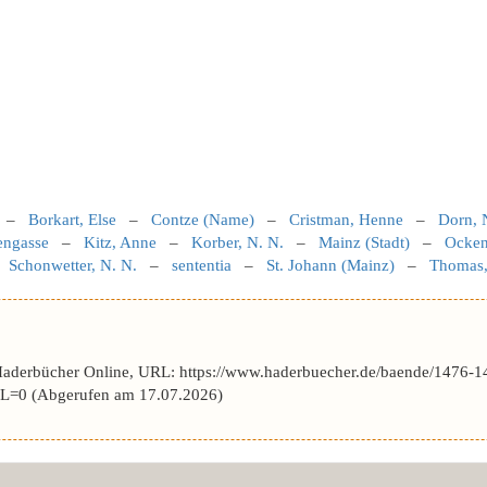
–
Borkart, Else
–
Contze (Name)
–
Cristman, Henne
–
Dorn, 
engasse
–
Kitz, Anne
–
Korber, N. N.
–
Mainz (Stadt)
–
Ocken
–
Schonwetter, N. N.
–
sententia
–
St. Johann (Mainz)
–
Thomas
Haderbücher Online, URL: https://www.haderbuecher.de/baende/1476-1
L=0 (Abgerufen am 17.07.2026)