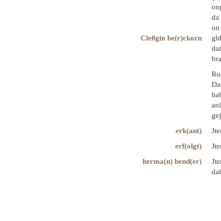
ong
da 
on 
Cleßgin be(r)ckorn
gld
dan
bra
Rud
Da 
hab
anl
geʃ
erk(ant)
Jte
erf(olgt)
Jt
herma(n) bend(er)
Jte
daß