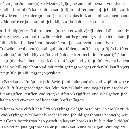
en̄ zu ʃant Johanne(n) zu Mentz(e) ʃije jme auch nit benant vnd dwile
 ʃolichis off dem̄ kauff nit bena(n)t ʃij ʃo hoff er jme nuʃt ʃchuldig zu ʃi
e dwile ers nit vß der gulten(n) dut ʃo ʃte das huß auch nit zu ʃinen hand
vm̄b hoffe er jme nuʃt nit ʃchuldig zu ʃin ʃtalt das zu recht
roff Rudig(er) von̄ dorre henne(n) redt er woll v(er)boden daß henne R
ffs geʃteet / vnd hofft dwile er deß kaűffs geʃtendig vnd nit leuckbare ʃi
ʃoll den̄ kauf haltenn̄ vnd bezalen̄ vnd ʃtalt zu recht henne Ryeß
ft dwile jme die vo(r)erzalt gult nit off dem̄ kauff bena(n)t ʃij ʃo hofft er
o
vm̄b nuʃt nit ʃchuldig zu ʃin vnd ʃtalt auch zu recht Interroga(ti)
ʃchulte
nte)n(ti)a dwile henne ryeß des kauffs geʃtendig iʃt ʃo ʃoll er den halten
t das ort(eil) v(er)bott vnd mit recht gefragt wan(n) er den(n) kauff v(er
nte)n(ti)a jn xiiij tag(en) v(er)bott
m Borckarts elʃe ʃpricht jr hußwirt ʃij nit jnheym(m)s vnd wiʃß nit woe er
de ʃij friʃt angefechtiget der ʃchulden(er) halp vnd beg(er)t mit recht o
 ir angriffen̄ keuffen̄ vnd v(er)keuffen̄ v(er)gifften̄ vnd v(er)geben̄ ʃic
halten̄ vnd erweren̄ off bedechtniß offgeʃlagen
m henne von̄ eltfelt hait ʃich v(er)dingt cleßgin berckorn̄ ʃin wo(r)t zu t
 vnd(er)dinge v(er)bott als recht iʃt vnd ʃchuldiget thomas henne(n) wie
 mit Contz borckarten hab geredt jn heyntz borckarts huß jn der Judd(en
ʃen vnd zu jme geʃprochen̄ er ʃij junckher wilhelm̄ ʃelgen ʃchuldig xvj 