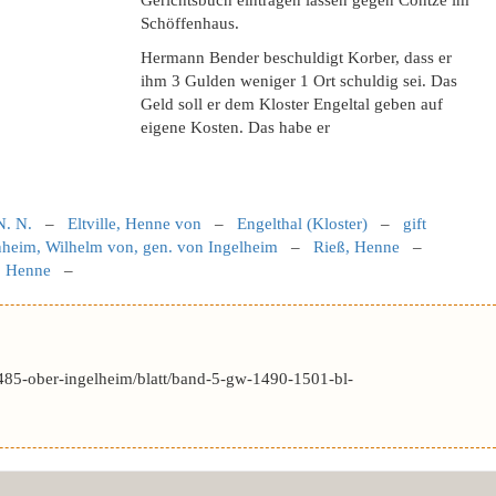
Gerichtsbuch eintragen lassen gegen Contze im
Schöffenhaus.
Hermann Bender beschuldigt Korber, dass er
ihm 3 Gulden weniger 1 Ort schuldig sei. Das
Geld soll er dem Kloster Engeltal geben auf
eigene Kosten. Das habe er
N. N.
–
Eltville, Henne von
–
Engelthal (Kloster)
–
gift
heim, Wilhelm von, gen. von Ingelheim
–
Rieß, Henne
–
, Henne
–
485-ober-ingelheim/blatt/band-5-gw-1490-1501-bl-