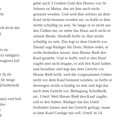
gebe auch 3 Gulden Geld den Herren von St.
n
Johann zu Mainz, das sei ihm auch nicht
ën̄-
genannt worden. Und weil ihm solches an dem
Kauf nicht benannt worden sei, so hoffe er ihm
nichts schuldig zu sein. So lange er es nicht aus
yeß doch des
den Gülten tue, so stehe das Haus auch nicht in
j
seinem Besitz. Deshalb hoffe er, ihm nichts
schuldig zu sein. Das legt er dem Gericht vor.
Darauf sagt Rüdiger für Dorn: Henne redet, er
ti etc
wolle festhalten lassen, dass Henne Rieß den
(n) rudig(er)
Kauf gestehe. Und er hofft, weil er den Kauf
)nug(en) ʃoll
zugibt und nicht leugne, er soll den Kauf halten
und bezahlen und legt das dem Gericht vor.
 ʃij als
Henne Rieß hofft, weil die vorgenannten Gülten
b ʃie moge
nicht vor dem Kauf benannt wurden, so hoffe er
h ʃchadenloiß
deswegen nichts schuldig zu sein und legt das
auch dem Gericht vor. Befragung Schultheiß,
etc. Urteil: Weil Henne Rieß den Kauf zugibt,
hu(n) vnd hait
soll er den halten. Rüdiger hat das Urteil
 das
festhalten lassen und das Gericht gefragt, wann
)
er dem Kauf Genüge tun soll. Urteil: in 14
lb