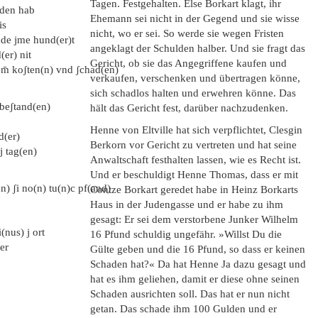
Tagen. Festgehalten. Else Borkart klagt, ihr
aden hab
Ehemann sei nicht in der Gegend und sie wisse
is
nicht, wo er sei. So werde sie wegen Fristen
ade jme hund(er)t
angeklagt der Schulden halber. Und sie fragt das
(er) nit
Gericht, ob sie das Angegriffene kaufen und
em̄ koʃten(n) vnd ʃchad(en)
verkaufen, verschenken und übertragen könne,
sich schadlos halten und erwehren könne. Das
 beʃtand(en)
hält das Gericht fest, darüber nachzudenken.
Henne von Eltville hat sich verpflichtet, Clesgin
d(er)
Berkorn vor Gericht zu vertreten und hat seine
j tag(en)
Anwaltschaft festhalten lassen, wie es Recht ist.
Und er beschuldigt Henne Thomas, dass er mit
n) ʃi no(n) tu(n)c pf(and)
Contze Borkart geredet habe in Heinz Borkarts
Haus in der Judengasse und er habe zu ihm
gesagt: Er sei dem verstorbene Junker Wilhelm
(nus) j ort
16 Pfund schuldig ungefähr. »Willst Du die
er
Gülte geben und die 16 Pfund, so dass er keinen
Schaden hat?« Da hat Henne Ja dazu gesagt und
hat es ihm geliehen, damit er diese ohne seinen
Schaden ausrichten soll. Das hat er nun nicht
getan. Das schade ihm 100 Gulden und er