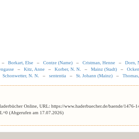
–
Borkart, Else
–
Contze (Name)
–
Cristman, Henne
–
Dorn, 
engasse
–
Kitz, Anne
–
Korber, N. N.
–
Mainz (Stadt)
–
Ocken
–
Schonwetter, N. N.
–
sententia
–
St. Johann (Mainz)
–
Thomas
Haderbücher Online, URL: https://www.haderbuecher.de/baende/1476-1
L=0 (Abgerufen am 17.07.2026)