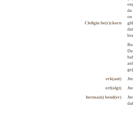
ong
da 
on 
Cleßgin be(r)ckorn
gld
dan
bra
Rud
Da 
hab
anl
geʃ
erk(ant)
Jte
erf(olgt)
Jt
herma(n) bend(er)
Jte
daß