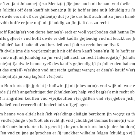
en̄ zu ʃant Johanne(n) zu Mentz(e) ʃije jme auch nit benant vnd dwile
 ʃolichis off dem̄ kauff nit bena(n)t ʃij ʃo hoff er jme nuʃt ʃchuldig zu ʃi
e dwile ers nit vß der gulten(n) dut ʃo ʃte das huß auch nit zu ʃinen hand
vm̄b hoffe er jme nuʃt nit ʃchuldig zu ʃin ʃtalt das zu recht
roff Rudig(er) von̄ dorre henne(n) redt er woll v(er)boden daß henne R
ffs geʃteet / vnd hofft dwile er deß kaűffs geʃtendig vnd nit leuckbare ʃi
ʃoll den̄ kauf haltenn̄ vnd bezalen̄ vnd ʃtalt zu recht henne Ryeß
ft dwile jme die vo(r)erzalt gult nit off dem̄ kauff bena(n)t ʃij ʃo hofft er
o
vm̄b nuʃt nit ʃchuldig zu ʃin vnd ʃtalt auch zu recht Interroga(ti)
ʃchulte
nte)n(ti)a dwile henne ryeß des kauffs geʃtendig iʃt ʃo ʃoll er den halten
t das ort(eil) v(er)bott vnd mit recht gefragt wan(n) er den(n) kauff v(er
nte)n(ti)a jn xiiij tag(en) v(er)bott
m Borckarts elʃe ʃpricht jr hußwirt ʃij nit jnheym(m)s vnd wiʃß nit woe er
de ʃij friʃt angefechtiget der ʃchulden(er) halp vnd beg(er)t mit recht o
 ir angriffen̄ keuffen̄ vnd v(er)keuffen̄ v(er)gifften̄ vnd v(er)geben̄ ʃic
halten̄ vnd erweren̄ off bedechtniß offgeʃlagen
m henne von̄ eltfelt hait ʃich v(er)dingt cleßgin berckorn̄ ʃin wo(r)t zu t
 vnd(er)dinge v(er)bott als recht iʃt vnd ʃchuldiget thomas henne(n) wie
 mit Contz borckarten hab geredt jn heyntz borckarts huß jn der Judd(en
ʃen vnd zu jme geʃprochen̄ er ʃij junckher wilhelm̄ ʃelgen ʃchuldig xvj 