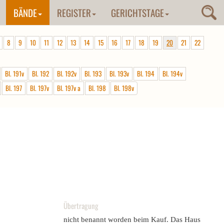
BÄNDE
REGISTER
GERICHTSTAGE
8
9
10
11
12
13
14
15
16
17
18
19
20
21
22
Bl. 191v
Bl. 192
Bl. 192v
Bl. 193
Bl. 193v
Bl. 194
Bl. 194v
Bl. 197
Bl. 197v
Bl. 197v a
Bl. 198
Bl. 198v
Übertragung
nicht benannt worden beim Kauf. Das Haus