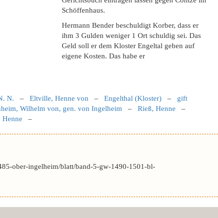
Gerichtsbuch eintragen lassen gegen Contze im
Schöffenhaus.
Hermann Bender beschuldigt Korber, dass er
ihm 3 Gulden weniger 1 Ort schuldig sei. Das
Geld soll er dem Kloster Engeltal geben auf
eigene Kosten. Das habe er
N. N.
–
Eltville, Henne von
–
Engelthal (Kloster)
–
gift
heim, Wilhelm von, gen. von Ingelheim
–
Rieß, Henne
–
, Henne
–
485-ober-ingelheim/blatt/band-5-gw-1490-1501-bl-