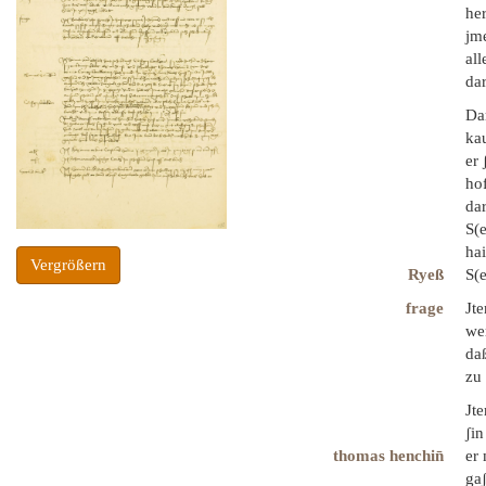
her
jme
all
dar
Da
kau
er 
hof
dar
S(e
hai
Vergrößern
Ryeß
S(e
frage
Jte
wer
daß
zu 
Jte
ʃin
thomas henchin̄
er
gaʃ