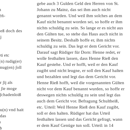
gebe auch 3 Gulden Geld den Herren von St.
n
Johann zu Mainz, das sei ihm auch nicht
ën̄-
genannt worden. Und weil ihm solches an dem
Kauf nicht benannt worden sei, so hoffe er ihm
nichts schuldig zu sein. So lange er es nicht aus
yeß doch des
den Gülten tue, so stehe das Haus auch nicht in
j
seinem Besitz. Deshalb hoffe er, ihm nichts
schuldig zu sein. Das legt er dem Gericht vor.
Darauf sagt Rüdiger für Dorn: Henne redet, er
ti etc
wolle festhalten lassen, dass Henne Rieß den
(n) rudig(er)
Kauf gestehe. Und er hofft, weil er den Kauf
)nug(en) ʃoll
zugibt und nicht leugne, er soll den Kauf halten
und bezahlen und legt das dem Gericht vor.
 ʃij als
Henne Rieß hofft, weil die vorgenannten Gülten
b ʃie moge
nicht vor dem Kauf benannt wurden, so hoffe er
h ʃchadenloiß
deswegen nichts schuldig zu sein und legt das
auch dem Gericht vor. Befragung Schultheiß,
etc. Urteil: Weil Henne Rieß den Kauf zugibt,
hu(n) vnd hait
soll er den halten. Rüdiger hat das Urteil
 das
festhalten lassen und das Gericht gefragt, wann
)
er dem Kauf Genüge tun soll. Urteil: in 14
lb