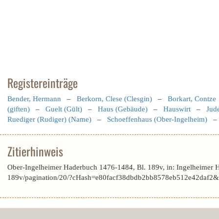
Registereinträge
Bender, Hermann
–
Berkorn, Clese (Clesgin)
–
Borkart, Contze
(giften)
–
Guelt (Gült)
–
Haus (Gebäude)
–
Hauswirt
–
Jud
Ruediger (Rudiger) (Name)
–
Schoeffenhaus (Ober-Ingelheim)
Zitierhinweis
Ober-Ingelheimer Haderbuch 1476-1484, Bl. 189v, in: Ingelheimer 
189v/pagination/20/?cHash=e80facf38dbdb2bb8578eb512e42daf2&