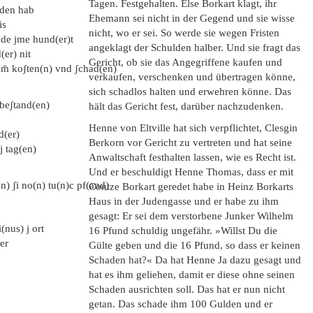
Tagen. Festgehalten. Else Borkart klagt, ihr
aden hab
Ehemann sei nicht in der Gegend und sie wisse
is
nicht, wo er sei. So werde sie wegen Fristen
ade jme hund(er)t
angeklagt der Schulden halber. Und sie fragt das
(er) nit
Gericht, ob sie das Angegriffene kaufen und
em̄ koʃten(n) vnd ʃchad(en)
verkaufen, verschenken und übertragen könne,
sich schadlos halten und erwehren könne. Das
 beʃtand(en)
hält das Gericht fest, darüber nachzudenken.
Henne von Eltville hat sich verpflichtet, Clesgin
d(er)
Berkorn vor Gericht zu vertreten und hat seine
j tag(en)
Anwaltschaft festhalten lassen, wie es Recht ist.
Und er beschuldigt Henne Thomas, dass er mit
n) ʃi no(n) tu(n)c pf(and)
Contze Borkart geredet habe in Heinz Borkarts
Haus in der Judengasse und er habe zu ihm
gesagt: Er sei dem verstorbene Junker Wilhelm
(nus) j ort
16 Pfund schuldig ungefähr. »Willst Du die
er
Gülte geben und die 16 Pfund, so dass er keinen
Schaden hat?« Da hat Henne Ja dazu gesagt und
hat es ihm geliehen, damit er diese ohne seinen
Schaden ausrichten soll. Das hat er nun nicht
getan. Das schade ihm 100 Gulden und er