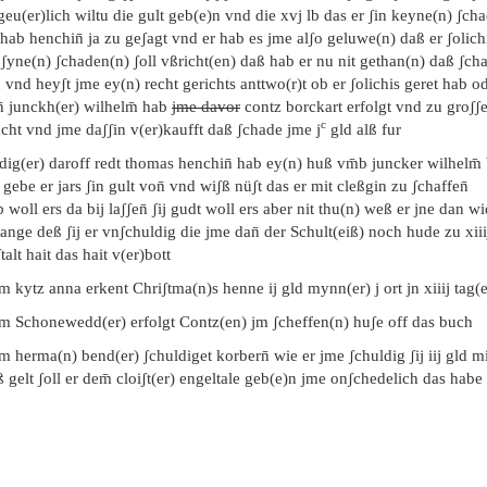
eu(er)lich wiltu die gult geb(e)n vnd die xvj lb das er ʃin keyne(n) ʃch
hab henchin̄ ja zu geʃagt vnd er hab es jme alʃo geluwe(n) daß er ʃolich
ʃyne(n) ʃchaden(n) ʃoll vßricht(en) daß hab er nu nit gethan(n) daß ʃch
 vnd heyʃt jme ey(n) recht gerichts anttwo(r)t ob er ʃolichis geret hab od
̄ junckh(er) wilhelm̄ hab
jme davor
contz borckart erfolgt vnd zu groʃʃ
c
cht vnd jme daʃʃin v(er)kaufft daß ʃchade jme j
gld alß fur
ig(er) daroff redt thomas henchin̄ hab ey(n) huß vm̄b juncker wilhelm̄
gebe er jars ʃin gult von̄ vnd wiʃß nüʃt das er mit cleßgin zu ʃchaffen̄
 woll ers da bij laʃʃen̄ ʃij gudt woll ers aber nit thu(n) weß er jne dan wi
ange deß ʃij er vnʃchuldig die jme dan̄ der Schult(eiß) noch hude zu xiii
talt hait das hait v(er)bott
m kytz anna erkent Chriʃtma(n)s henne ij gld mynn(er) j ort jn xiiij tag(e
em Schonewedd(er) erfolgt Contz(en) jm ʃcheffen(n) huʃe off das buch
m herma(n) bend(er) ʃchuldiget korbern̄ wie er jme ʃchuldig ʃij iij gld mi
 gelt ʃoll er dem̄ cloiʃt(er) engeltale geb(e)n jme onʃchedelich das habe 