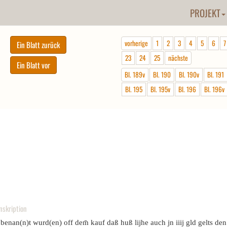
PROJEKT
vorherige
1
2
3
4
5
6
7
23
24
25
nächste
Bl. 189v
Bl. 190
Bl. 190v
Bl. 191
Bl. 195
Bl. 195v
Bl. 196
Bl. 196v
nskription
 benan(n)t wurd(en) off dem̄ kauf daß huß lijhe auch jn iiij gld gelts den