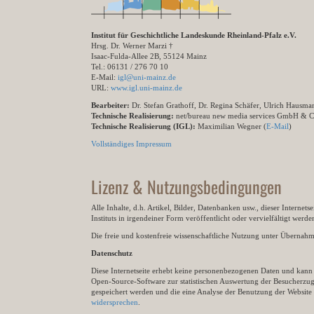
Institut für Geschichtliche Landeskunde Rheinland-Pfalz e.V.
Hrsg. Dr. Werner Marzi †
Isaac-Fulda-Allee 2B, 55124 Mainz
Tel.: 06131 / 276 70 10
E-Mail:
igl@uni-mainz.de
URL:
www.igl.uni-mainz.de
Bearbeiter:
Dr. Stefan Grathoff, Dr. Regina Schäfer, Ulrich Hausm
Technische Realisierung:
net/bureau new media services GmbH & 
Technische Realisierung (IGL):
Maximilian Wegner (
E-Mail
)
Vollständiges Impressum
Lizenz & Nutzungsbedingungen
Alle Inhalte, d.h. Artikel, Bilder, Datenbanken usw., dieser Internet
Instituts in irgendeiner Form veröffentlicht oder vervielfältigt wer
Die freie und kostenfreie wissenschaftliche Nutzung unter Übernahme 
Datenschutz
Diese Internetseite erhebt keine personenbezogenen Daten und kann ü
Open-Source-Software zur statistischen Auswertung der Besucherzugr
gespeichert werden und die eine Analyse der Benutzung der Websit
widersprechen
.