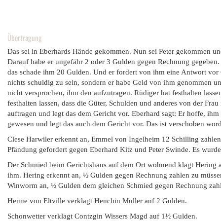
Übertragung
Das sei in Eberhards Hände gekommen. Nun sei Peter gekommen und ha
Darauf habe er ungefähr 2 oder 3 Gulden gegen Rechnung gegeben. D
das schade ihm 20 Gulden. Und er fordert von ihm eine Antwort vor G
nichts schuldig zu sein, sondern er habe Geld von ihm genommen un
nicht versprochen, ihm den aufzutragen. Rüdiger hat festhalten lasse
festhalten lassen, dass die Güter, Schulden und anderes von der Frau
auftragen und legt das dem Gericht vor. Eberhard sagt: Er hoffe, ihm 
gewesen und legt das auch dem Gericht vor. Das ist verschoben word
Clese Harwiler erkennt an, Emmel von Ingelheim 12 Schilling zahle
Pfändung gefordert gegen Eberhard Kitz und Peter Swinde. Es wurde 
Der Schmied beim Gerichtshaus auf dem Ort wohnend klagt Hering an,
ihm. Hering erkennt an, ½ Gulden gegen Rechnung zahlen zu müssen 
Winworm an, ½ Gulden dem gleichen Schmied gegen Rechnung zahlen
Henne von Eltville verklagt Henchin Muller auf 2 Gulden.
Schonwetter verklagt Contzgin Wissers Magd auf 1½ Gulden.