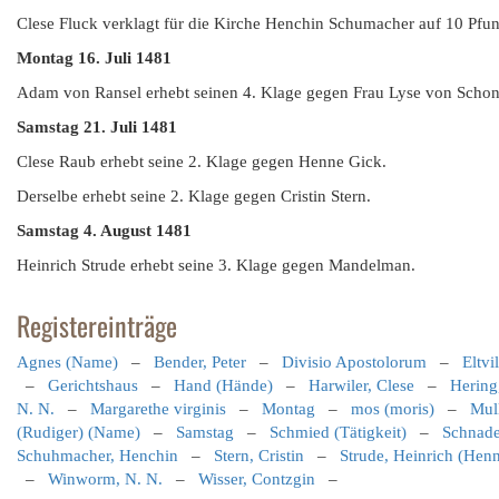
Clese Fluck verklagt für die Kirche Henchin Schumacher auf 10 Pfun
Montag 16. Juli 1481
Adam von Ransel erhebt seinen 4. Klage gegen Frau Lyse von Schon
Samstag 21. Juli 1481
Clese Raub erhebt seine 2. Klage gegen Henne Gick.
Derselbe erhebt seine 2. Klage gegen Cristin Stern.
Samstag 4. August 1481
Heinrich Strude erhebt seine 3. Klage gegen Mandelman.
Registereinträge
Agnes (Name)
–
Bender, Peter
–
Divisio Apostolorum
–
Eltvi
–
Gerichtshaus
–
Hand (Hände)
–
Harwiler, Clese
–
Hering
N. N.
–
Margarethe virginis
–
Montag
–
mos (moris)
–
Mul
(Rudiger) (Name)
–
Samstag
–
Schmied (Tätigkeit)
–
Schnade
Schuhmacher, Henchin
–
Stern, Cristin
–
Strude, Heinrich (Hen
–
Winworm, N. N.
–
Wisser, Contzgin
–