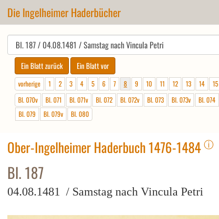
Die Ingelheimer Haderbücher
vorherige
1
2
3
4
5
6
7
8
9
10
11
12
13
14
15
Bl. 070v
Bl. 071
Bl. 071v
Bl. 072
Bl. 072v
Bl. 073
Bl. 073v
Bl. 074
Bl. 079
Bl. 079v
Bl. 080
ⓘ
Ober-Ingelheimer Haderbuch 1476-1484
Bl. 187
04.08.1481 / Samstag nach Vincula Petri