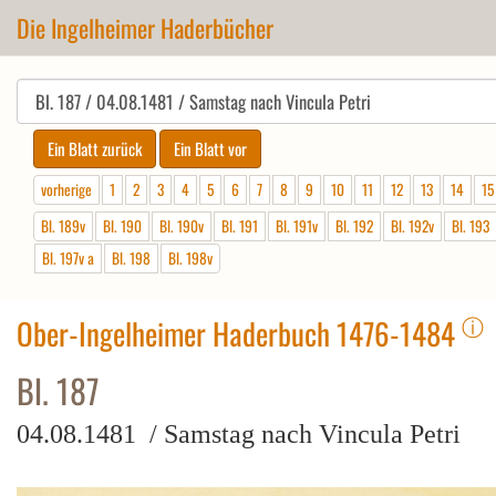
Die Ingelheimer Haderbücher
vorherige
1
2
3
4
5
6
7
8
9
10
11
12
13
14
15
Bl. 189v
Bl. 190
Bl. 190v
Bl. 191
Bl. 191v
Bl. 192
Bl. 192v
Bl. 193
Bl. 197v a
Bl. 198
Bl. 198v
ⓘ
Ober-Ingelheimer Haderbuch 1476-1484
Bl. 187
04.08.1481 / Samstag nach Vincula Petri