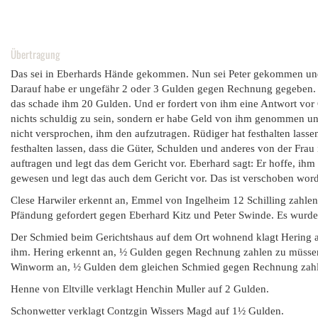
Übertragung
Das sei in Eberhards Hände gekommen. Nun sei Peter gekommen und ha
Darauf habe er ungefähr 2 oder 3 Gulden gegen Rechnung gegeben. D
das schade ihm 20 Gulden. Und er fordert von ihm eine Antwort vor G
nichts schuldig zu sein, sondern er habe Geld von ihm genommen un
nicht versprochen, ihm den aufzutragen. Rüdiger hat festhalten lasse
festhalten lassen, dass die Güter, Schulden und anderes von der Frau
auftragen und legt das dem Gericht vor. Eberhard sagt: Er hoffe, ihm 
gewesen und legt das auch dem Gericht vor. Das ist verschoben word
Clese Harwiler erkennt an, Emmel von Ingelheim 12 Schilling zahle
Pfändung gefordert gegen Eberhard Kitz und Peter Swinde. Es wurde 
Der Schmied beim Gerichtshaus auf dem Ort wohnend klagt Hering an,
ihm. Hering erkennt an, ½ Gulden gegen Rechnung zahlen zu müssen 
Winworm an, ½ Gulden dem gleichen Schmied gegen Rechnung zahlen
Henne von Eltville verklagt Henchin Muller auf 2 Gulden.
Schonwetter verklagt Contzgin Wissers Magd auf 1½ Gulden.