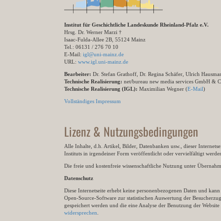
Institut für Geschichtliche Landeskunde Rheinland-Pfalz e.V.
Hrsg. Dr. Werner Marzi †
Isaac-Fulda-Allee 2B, 55124 Mainz
Tel.: 06131 / 276 70 10
E-Mail:
igl@uni-mainz.de
URL:
www.igl.uni-mainz.de
Bearbeiter:
Dr. Stefan Grathoff, Dr. Regina Schäfer, Ulrich Hausm
Technische Realisierung:
net/bureau new media services GmbH & 
Technische Realisierung (IGL):
Maximilian Wegner (
E-Mail
)
Vollständiges Impressum
Lizenz & Nutzungsbedingungen
Alle Inhalte, d.h. Artikel, Bilder, Datenbanken usw., dieser Internet
Instituts in irgendeiner Form veröffentlicht oder vervielfältigt wer
Die freie und kostenfreie wissenschaftliche Nutzung unter Übernahme 
Datenschutz
Diese Internetseite erhebt keine personenbezogenen Daten und kann ü
Open-Source-Software zur statistischen Auswertung der Besucherzugr
gespeichert werden und die eine Analyse der Benutzung der Websit
widersprechen
.