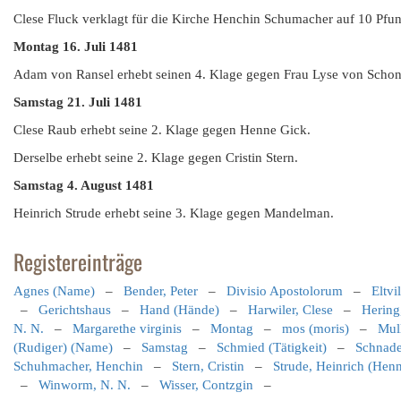
Clese Fluck verklagt für die Kirche Henchin Schumacher auf 10 Pfun
Montag 16. Juli 1481
Adam von Ransel erhebt seinen 4. Klage gegen Frau Lyse von Schon
Samstag 21. Juli 1481
Clese Raub erhebt seine 2. Klage gegen Henne Gick.
Derselbe erhebt seine 2. Klage gegen Cristin Stern.
Samstag 4. August 1481
Heinrich Strude erhebt seine 3. Klage gegen Mandelman.
Registereinträge
Agnes (Name)
–
Bender, Peter
–
Divisio Apostolorum
–
Eltvi
–
Gerichtshaus
–
Hand (Hände)
–
Harwiler, Clese
–
Hering
N. N.
–
Margarethe virginis
–
Montag
–
mos (moris)
–
Mul
(Rudiger) (Name)
–
Samstag
–
Schmied (Tätigkeit)
–
Schnade
Schuhmacher, Henchin
–
Stern, Cristin
–
Strude, Heinrich (Hen
–
Winworm, N. N.
–
Wisser, Contzgin
–