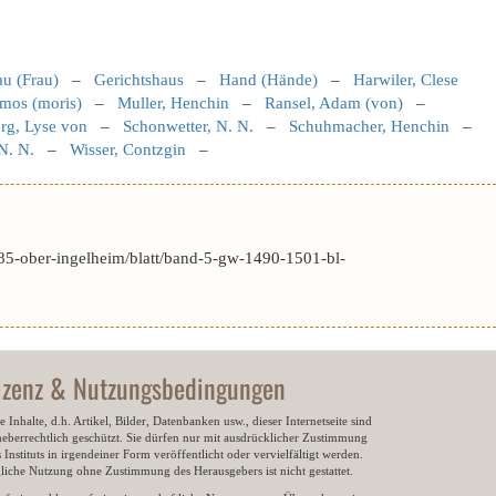
au (Frau)
–
Gerichtshaus
–
Hand (Hände)
–
Harwiler, Clese
mos (moris)
–
Muller, Henchin
–
Ransel, Adam (von)
–
rg, Lyse von
–
Schonwetter, N. N.
–
Schuhmacher, Henchin
–
N. N.
–
Wisser, Contzgin
–
85-ober-ingelheim/blatt/band-5-gw-1490-1501-bl-
izenz & Nutzungsbedingungen
e Inhalte, d.h. Artikel, Bilder, Datenbanken usw., dieser Internetseite sind
heberrechtlich geschützt. Sie dürfen nur mit ausdrücklicher Zustimmung
 Instituts in irgendeiner Form veröffentlicht oder vervielfältigt werden.
gliche Nutzung ohne Zustimmung des Herausgebers ist nicht gestattet.