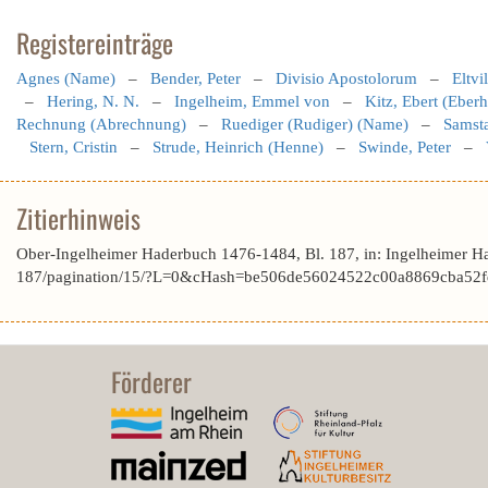
Registereinträge
Agnes (Name)
–
Bender, Peter
–
Divisio Apostolorum
–
Eltvi
–
Hering, N. N.
–
Ingelheim, Emmel von
–
Kitz, Ebert (Eberh
Rechnung (Abrechnung)
–
Ruediger (Rudiger) (Name)
–
Samst
Stern, Cristin
–
Strude, Heinrich (Henne)
–
Swinde, Peter
–
Zitierhinweis
Ober-Ingelheimer Haderbuch 1476-1484, Bl. 187, in: Ingelheimer H
187/pagination/15/?L=0&cHash=be506de56024522c00a8869cba52fd
Förderer