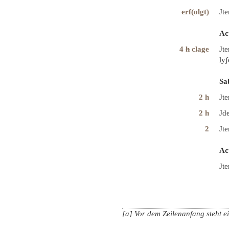
erf(olgt)
Jte
Ac
4
h
clage
Jt
ly
Sa
2 h
Jte
2 h
Jde
2
Jte
Ac
Jte
[a] Vor dem Zeilenanfang steht ei