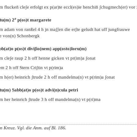
m flucken̄ cleʃe erfolgt ex p(ar)te eccl(es)ie henchin̄ ʃchugmech(er) vor 
a
tu(m) 2
p(os)t margarete
em adam von ranßel 4 h jn maʃʃen die erʃte geludt hat uff jungfrauwe
ʃe von(n) Schonbergk
bb(at)o p(os)t diviʃio(nem) app(osto)loru(m)
m cleʃe raup 2 h off henne gicken vt pr(im)a ʃonat
m 2 h off Stern Criʃtin vt p(rim)a
m h(er) heinrich ʃtrude 2 h off mandelma(n) vt p(rim)a ʃonat
tu(m) Sabb(at)o p(os)t advi(n)cula petri
m her heinrich ʃtrude 3 h off mandelma(n) vt p(ri)ma
n Kreuz. Vgl. die Anm. auf Bl. 186.