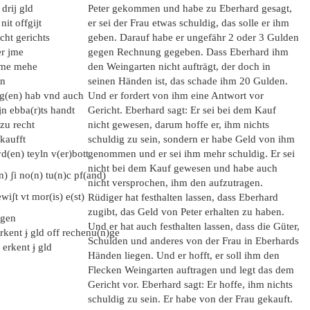
 drij gld
Peter gekommen und habe zu Eberhard gesagt,
it offgijt
er sei der Frau etwas schuldig, das solle er ihm
cht gerichts
geben. Darauf habe er ungefähr 2 oder 3 Gulden
er jme
gegen Rechnung gegeben. Dass Eberhard ihm
 jme mehe
den Weingarten nicht aufträgt, der doch in
en
seinen Händen ist, das schade ihm 20 Gulden.
ang(en) hab vnd auch
Und er fordert von ihm eine Antwort vor
jn ebba(r)ts handt
Gericht. Eberhard sagt: Er sei bei dem Kauf
 zu recht
nicht gewesen, darum hoffe er, ihm nichts
 kaufft
schuldig zu sein, sondern er habe Geld von ihm
yd(en) teyln v(er)bott
genommen und er sei ihm mehr schuldig. Er sei
nicht bei dem Kauf gewesen und habe auch
n) ʃi no(n) tu(n)c pf(and)
nicht versprochen, ihm den aufzutragen.
wiʃt vt mor(is) e(st)
Rüdiger hat festhalten lassen, dass Eberhard
zugibt, das Geld von Peter erhalten zu haben.
ngen
Und er hat auch festhalten lassen, dass die Güter,
erkent ɉ gld off rechenu(n)ge
Schulden und anderes von der Frau in Eberhards
 erkent ɉ gld
Händen liegen. Und er hofft, er soll ihm den
Flecken Weingarten auftragen und legt das dem
Gericht vor. Eberhard sagt: Er hoffe, ihm nichts
schuldig zu sein. Er habe von der Frau gekauft.