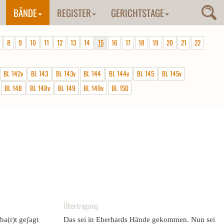
BÄNDE
REGISTER
GERICHTSTAGE
8
9
10
11
12
13
14
15
16
17
18
19
20
21
22
Bl. 142v
Bl. 143
Bl. 143v
Bl. 144
Bl. 144v
Bl. 145
Bl. 145v
Bl. 148
Bl. 148v
Bl. 149
Bl. 149v
Bl. 150
Übertragung
ba(r)t geʃagt
Das sei in Eberhards Hände gekommen. Nun sei