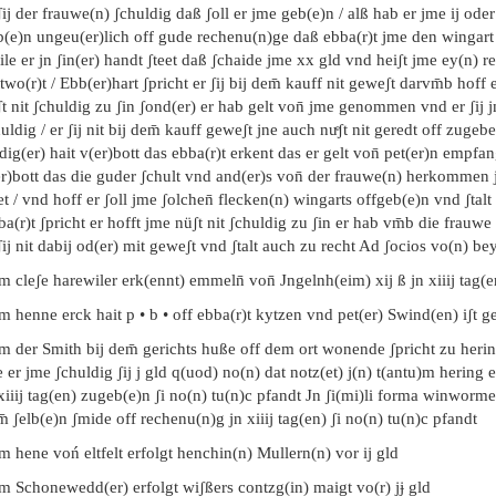
ʃij der frauwe(n) ʃchuldig daß ʃoll er jme geb(e)n / alß hab er jme ij oder
(e)n ungeu(er)lich off gude rechenu(n)ge daß ebba(r)t jme den wingart n
le er jn ʃin(er) handt ʃteet daß ʃchaide jme xx gld vnd heiʃt jme ey(n) re
two(r)t / Ebb(er)hart ʃpricht er ʃij bij dem̄ kauff nit geweʃt darvm̄b hoff 
t nit ʃchuldig zu ʃin ʃond(er) er hab gelt von̄ jme genommen vnd er ʃij
uldig / er ʃij nit bij dem̄ kauff geweʃt jne auch nuͤʃt nit geredt off zugeb
ig(er) hait v(er)bott das ebba(r)t erkent das er gelt von̄ pet(er)n empf
r)bott das die guder ʃchult vnd and(er)s von̄ der frauwe(n) herkommen 
et / vnd hoff er ʃoll jme ʃolchen̄ flecken(n) wingarts offgeb(e)n vnd ʃtalt
a(r)t ʃpricht er hofft jme nüʃt nit ʃchuldig zu ʃin er hab vm̄b die frauwe
ʃij nit dabij od(er) mit geweʃt vnd ʃtalt auch zu recht Ad ʃocios vo(n) be
m cleʃe harewiler erk(ennt) emmeln̄ von̄ Jngelnh(eim) xij ß jn xiiij tag(e
m henne erck hait p • b • off ebba(r)t kytzen vnd pet(er) Swind(en) iʃt ge
em der Smith bij dem̄ gerichts huße off dem ort wonende ʃpricht zu heri
 er jme ʃchuldig ʃij j gld q(uod) no(n) dat notz(et) j(n) t(antu)m hering 
xiiij tag(en) zugeb(e)n ʃi no(n) tu(n)c pfandt Jn ʃi(mi)li forma winworme
̄ ʃelb(e)n ʃmide off rechenu(n)g jn xiiij tag(en) ʃi no(n) tu(n)c pfandt
m hene voń eltfelt erfolgt henchin(n) Mullern(n) vor ij gld
m Schonewedd(er) erfolgt wiʃßers contzg(in) maigt vo(r) jɉ gld