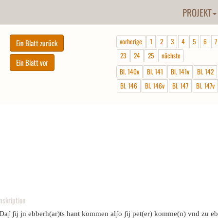
PROJEKT
vorherige
1
2
3
4
5
6
7
23
24
25
nächste
Bl. 140v
Bl. 141
Bl. 141v
Bl. 142
Bl. 146
Bl. 146v
Bl. 147
Bl. 147v
nskription
Daʃ ʃij jn ebberh(ar)ts hant kommen alʃo ʃij pet(er) komme(n) vnd zu eb