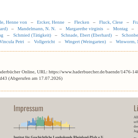
lle, Henne von
–
Ercker, Henne
–
Flecken
–
Fluck, Clese
–
Fr
ard)
–
Mandelmann, N. N.
–
Margarethe virginis
–
Montag
–
ag
–
Schmied (Tätigkeit)
–
Schnade, Ebert (Eberhard)
–
Schonbe
Vincula Petri
–
Vollgericht
–
Wingert (Weingarten)
–
Winworm, 
aderbücher Online, URL: https://www.haderbuecher.de/baende/1476-14
43 (Abgerufen am 17.07.2026)
Impressum
L
All
ur
des
Je
Institut für Geschichtliche Landeskunde Rheinland-Pfalz e.V.