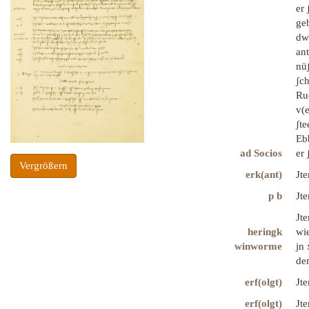
er 
geb
dwi
ant
nüʃ
ʃch
Rud
v(e
ʃte
Ebb
ad Socios
er 
Vergrößern
erk(ant)
Jte
p b
Jte
Jt
heringk
wie
winworme
jn 
dem
erf(olgt)
Jte
erf(olgt)
Jte