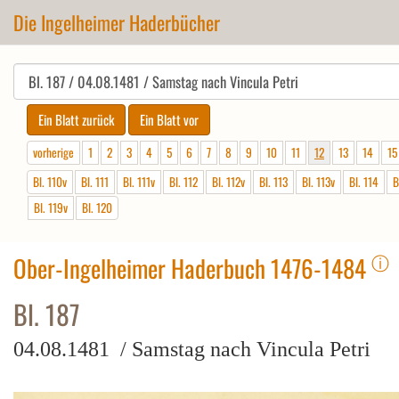
Die Ingelheimer Haderbücher
vorherige
1
2
3
4
5
6
7
8
9
10
11
12
13
14
15
Bl. 110v
Bl. 111
Bl. 111v
Bl. 112
Bl. 112v
Bl. 113
Bl. 113v
Bl. 114
B
Bl. 119v
Bl. 120
ⓘ
Ober-Ingelheimer Haderbuch 1476-1484
Bl. 187
04.08.1481 / Samstag nach Vincula Petri