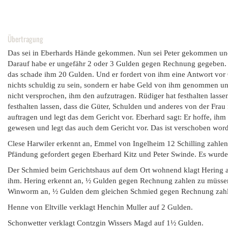
Übertragung
Das sei in Eberhards Hände gekommen. Nun sei Peter gekommen und ha
Darauf habe er ungefähr 2 oder 3 Gulden gegen Rechnung gegeben. D
das schade ihm 20 Gulden. Und er fordert von ihm eine Antwort vor G
nichts schuldig zu sein, sondern er habe Geld von ihm genommen un
nicht versprochen, ihm den aufzutragen. Rüdiger hat festhalten lasse
festhalten lassen, dass die Güter, Schulden und anderes von der Frau
auftragen und legt das dem Gericht vor. Eberhard sagt: Er hoffe, ihm 
gewesen und legt das auch dem Gericht vor. Das ist verschoben word
Clese Harwiler erkennt an, Emmel von Ingelheim 12 Schilling zahle
Pfändung gefordert gegen Eberhard Kitz und Peter Swinde. Es wurde 
Der Schmied beim Gerichtshaus auf dem Ort wohnend klagt Hering an,
ihm. Hering erkennt an, ½ Gulden gegen Rechnung zahlen zu müssen 
Winworm an, ½ Gulden dem gleichen Schmied gegen Rechnung zahlen
Henne von Eltville verklagt Henchin Muller auf 2 Gulden.
Schonwetter verklagt Contzgin Wissers Magd auf 1½ Gulden.