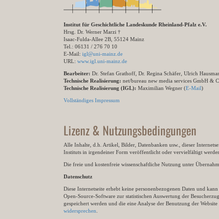
Institut für Geschichtliche Landeskunde Rheinland-Pfalz e.V.
Hrsg. Dr. Werner Marzi †
Isaac-Fulda-Allee 2B, 55124 Mainz
Tel.: 06131 / 276 70 10
E-Mail:
igl@uni-mainz.de
URL:
www.igl.uni-mainz.de
Bearbeiter:
Dr. Stefan Grathoff, Dr. Regina Schäfer, Ulrich Hausm
Technische Realisierung:
net/bureau new media services GmbH & 
Technische Realisierung (IGL):
Maximilian Wegner (
E-Mail
)
Vollständiges Impressum
Lizenz & Nutzungsbedingungen
Alle Inhalte, d.h. Artikel, Bilder, Datenbanken usw., dieser Internet
Instituts in irgendeiner Form veröffentlicht oder vervielfältigt wer
Die freie und kostenfreie wissenschaftliche Nutzung unter Übernahme 
Datenschutz
Diese Internetseite erhebt keine personenbezogenen Daten und kann ü
Open-Source-Software zur statistischen Auswertung der Besucherzugr
gespeichert werden und die eine Analyse der Benutzung der Websit
widersprechen
.