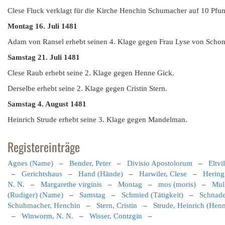
Clese Fluck verklagt für die Kirche Henchin Schumacher auf 10 Pfun
Montag 16. Juli 1481
Adam von Ransel erhebt seinen 4. Klage gegen Frau Lyse von Schon
Samstag 21. Juli 1481
Clese Raub erhebt seine 2. Klage gegen Henne Gick.
Derselbe erhebt seine 2. Klage gegen Cristin Stern.
Samstag 4. August 1481
Heinrich Strude erhebt seine 3. Klage gegen Mandelman.
Registereinträge
Agnes (Name)
–
Bender, Peter
–
Divisio Apostolorum
–
Eltvi
–
Gerichtshaus
–
Hand (Hände)
–
Harwiler, Clese
–
Hering
N. N.
–
Margarethe virginis
–
Montag
–
mos (moris)
–
Mul
(Rudiger) (Name)
–
Samstag
–
Schmied (Tätigkeit)
–
Schnade
Schuhmacher, Henchin
–
Stern, Cristin
–
Strude, Heinrich (Hen
–
Winworm, N. N.
–
Wisser, Contzgin
–