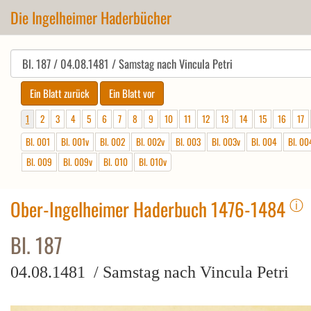
Die Ingelheimer Haderbücher
1
2
3
4
5
6
7
8
9
10
11
12
13
14
15
16
17
Bl. 001
Bl. 001v
Bl. 002
Bl. 002v
Bl. 003
Bl. 003v
Bl. 004
Bl. 00
Bl. 009
Bl. 009v
Bl. 010
Bl. 010v
ⓘ
Ober-Ingelheimer Haderbuch 1476-1484
Bl. 187
04.08.1481 / Samstag nach Vincula Petri