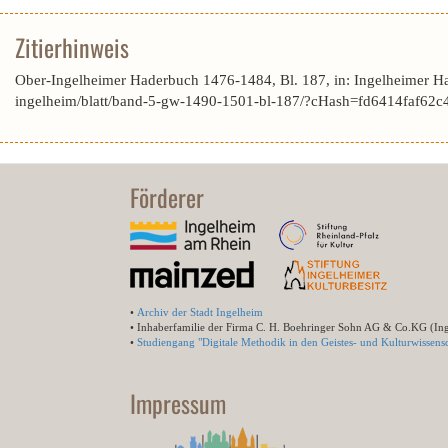
Zitierhinweis
Ober-Ingelheimer Haderbuch 1476-1484, Bl. 187, in: Ingelheimer H
ingelheim/blatt/band-5-gw-1490-1501-bl-187/?cHash=fd6414faf62
Förderer
•
Archiv der Stadt Ingelheim
• Inhaberfamilie der Firma C. H. Boehringer Sohn AG & Co.KG (In
•
Studiengang "Digitale Methodik in den Geistes- und Kulturwissensc
Impressum