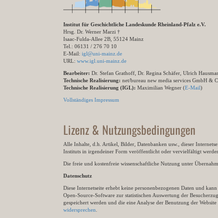
Institut für Geschichtliche Landeskunde Rheinland-Pfalz e.V.
Hrsg. Dr. Werner Marzi †
Isaac-Fulda-Allee 2B, 55124 Mainz
Tel.: 06131 / 276 70 10
E-Mail:
igl@uni-mainz.de
URL:
www.igl.uni-mainz.de
Bearbeiter:
Dr. Stefan Grathoff, Dr. Regina Schäfer, Ulrich Hausm
Technische Realisierung:
net/bureau new media services GmbH & 
Technische Realisierung (IGL):
Maximilian Wegner (
E-Mail
)
Vollständiges Impressum
Lizenz & Nutzungsbedingungen
Alle Inhalte, d.h. Artikel, Bilder, Datenbanken usw., dieser Internet
Instituts in irgendeiner Form veröffentlicht oder vervielfältigt wer
Die freie und kostenfreie wissenschaftliche Nutzung unter Übernahme 
Datenschutz
Diese Internetseite erhebt keine personenbezogenen Daten und kann ü
Open-Source-Software zur statistischen Auswertung der Besucherzugr
gespeichert werden und die eine Analyse der Benutzung der Websit
widersprechen
.