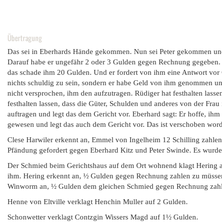
Übertragung
Das sei in Eberhards Hände gekommen. Nun sei Peter gekommen und ha
Darauf habe er ungefähr 2 oder 3 Gulden gegen Rechnung gegeben. D
das schade ihm 20 Gulden. Und er fordert von ihm eine Antwort vor G
nichts schuldig zu sein, sondern er habe Geld von ihm genommen un
nicht versprochen, ihm den aufzutragen. Rüdiger hat festhalten lasse
festhalten lassen, dass die Güter, Schulden und anderes von der Frau
auftragen und legt das dem Gericht vor. Eberhard sagt: Er hoffe, ihm 
gewesen und legt das auch dem Gericht vor. Das ist verschoben word
Clese Harwiler erkennt an, Emmel von Ingelheim 12 Schilling zahle
Pfändung gefordert gegen Eberhard Kitz und Peter Swinde. Es wurde 
Der Schmied beim Gerichtshaus auf dem Ort wohnend klagt Hering an,
ihm. Hering erkennt an, ½ Gulden gegen Rechnung zahlen zu müssen 
Winworm an, ½ Gulden dem gleichen Schmied gegen Rechnung zahlen
Henne von Eltville verklagt Henchin Muller auf 2 Gulden.
Schonwetter verklagt Contzgin Wissers Magd auf 1½ Gulden.