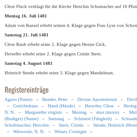
Clese Fluck verklagt für die Kirche Henchin Schumacher auf 10 Pfun
Montag 16. Juli 1481
Adam von Ransel erhebt seinen 4. Klage gegen Frau Lyse von Schon
Samstag 21. Juli 1481
Clese Raub erhebt seine 2. Klage gegen Henne Gick.
Derselbe erhebt seine 2. Klage gegen Cristin Stern.
Samstag 4. August 1481
Heinrich Strude erhebt seine 3. Klage gegen Mandelman.
Registereinträge
Agnes (Name)
–
Bender, Peter
–
Divisio Apostolorum
–
Eltvi
–
Gerichtshaus
–
Hand (Hände)
–
Harwiler, Clese
–
Hering
N. N.
–
Margarethe virginis
–
Montag
–
mos (moris)
–
Mul
(Rudiger) (Name)
–
Samstag
–
Schmied (Tätigkeit)
–
Schnade
Schuhmacher, Henchin
–
Stern, Cristin
–
Strude, Heinrich (Hen
–
Winworm, N. N.
–
Wisser, Contzgin
–