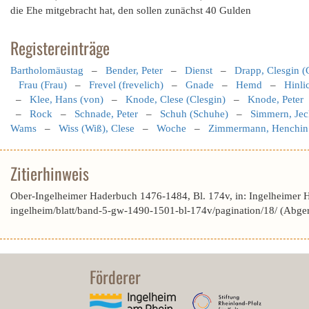
die Ehe mitgebracht hat, den sollen zunächst 40 Gulden
Registereinträge
Bartholomäustag
–
Bender, Peter
–
Dienst
–
Drapp, Clesgin (
Frau (Frau)
–
Frevel (frevelich)
–
Gnade
–
Hemd
–
Hinli
–
Klee, Hans (von)
–
Knode, Clese (Clesgin)
–
Knode, Peter
–
Rock
–
Schnade, Peter
–
Schuh (Schuhe)
–
Simmern, Jec
Wams
–
Wiss (Wiß), Clese
–
Woche
–
Zimmermann, Henchin
Zitierhinweis
Ober-Ingelheimer Haderbuch 1476-1484, Bl. 174v, in: Ingelheimer 
ingelheim/blatt/band-5-gw-1490-1501-bl-174v/pagination/18/ (Abge
Förderer