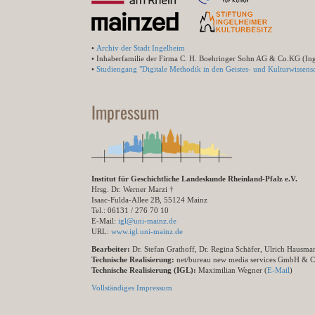
•
Archiv der Stadt Ingelheim
• Inhaberfamilie der Firma C. H. Boehringer Sohn AG & Co.KG (In
•
Studiengang "Digitale Methodik in den Geistes- und Kulturwissensc
Impressum
Institut für Geschichtliche Landeskunde Rheinland-Pfalz e.V.
Hrsg. Dr. Werner Marzi †
Isaac-Fulda-Allee 2B, 55124 Mainz
Tel.: 06131 / 276 70 10
E-Mail:
igl@uni-mainz.de
URL:
www.igl.uni-mainz.de
Bearbeiter:
Dr. Stefan Grathoff, Dr. Regina Schäfer, Ulrich Hausm
Technische Realisierung:
net/bureau new media services GmbH & 
Technische Realisierung (IGL):
Maximilian Wegner (
E-Mail
)
Vollständiges Impressum