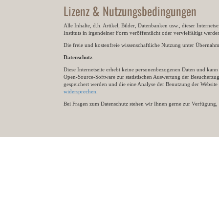
Lizenz & Nutzungsbedingungen
Alle Inhalte, d.h. Artikel, Bilder, Datenbanken usw., dieser Internet
Instituts in irgendeiner Form veröffentlicht oder vervielfältigt wer
Die freie und kostenfreie wissenschaftliche Nutzung unter Übernahme 
Datenschutz
Diese Internetseite erhebt keine personenbezogenen Daten und kann ü
Open-Source-Software zur statistischen Auswertung der Besucherzugr
gespeichert werden und die eine Analyse der Benutzung der Websit
widersprechen
.
Bei Fragen zum Datenschutz stehen wir Ihnen gerne zur Verfügung, 