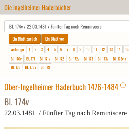
Die Ingelheimer Haderbücher
vorherige
1
2
3
4
5
6
7
8
9
10
11
12
13
14
15
Bl. 170v
Bl. 171
Bl. 171v
Bl. 172
Bl. 172v
Bl. 173
Bl. 173v
Bl. 173v a
Bl. 178
Bl. 178v
Bl. 179
ⓘ
Ober-Ingelheimer Haderbuch 1476-1484
Bl. 174v
22.03.1481 / Fünfter Tag nach Reminiscere