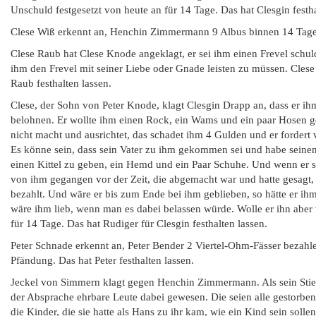
Unschuld festgesetzt von heute an für 14 Tage. Das hat Clesgin festha
Clese Wiß erkennt an, Henchin Zimmermann 9 Albus binnen 14 Tagen
Clese Raub hat Clese Knode angeklagt, er sei ihm einen Frevel schuld
ihm den Frevel mit seiner Liebe oder Gnade leisten zu müssen. Clese 
Raub festhalten lassen.
Clese, der Sohn von Peter Knode, klagt Clesgin Drapp an, dass er i
belohnen. Er wollte ihm einen Rock, ein Wams und ein paar Hosen ge
nicht macht und ausrichtet, das schadet ihm 4 Gulden und er fordert 
Es könne sein, dass sein Vater zu ihm gekommen sei und habe seinen
einen Kittel zu geben, ein Hemd und ein Paar Schuhe. Und wenn er seh
von ihm gegangen vor der Zeit, die abgemacht war und hatte gesagt, s
bezahlt. Und wäre er bis zum Ende bei ihm geblieben, so hätte er ihm
wäre ihm lieb, wenn man es dabei belassen würde. Wolle er ihn aber w
für 14 Tage. Das hat Rudiger für Clesgin festhalten lassen.
Peter Schnade erkennt an, Peter Bender 2 Viertel-Ohm-Fässer bezahlen
Pfändung. Das hat Peter festhalten lassen.
Jeckel von Simmern klagt gegen Henchin Zimmermann. Als sein Stiefva
der Absprache ehrbare Leute dabei gewesen. Die seien alle gestorben
die Kinder, die sie hatte als Hans zu ihr kam, wie ein Kind sein soll