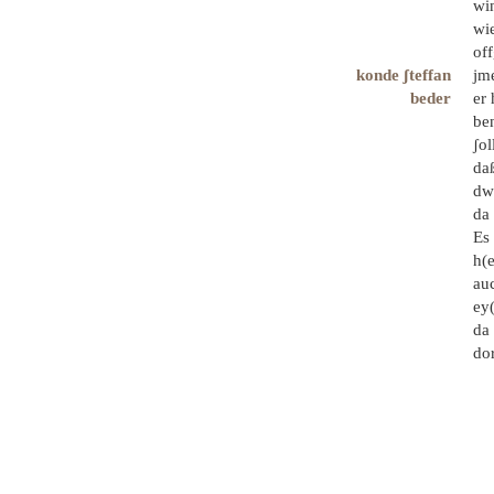
win
wi
off
konde ʃteffan
jme
beder
er 
be
ʃol
daß
dwi
da 
Es
h(
auc
ey(
da 
do