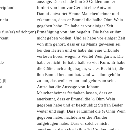
aussage. Das schade ihm 20 Gulden und er
er)pfande
fordert von ihm vor Gericht eine Antwort.
Darauf antwortet Henne Mauchenheimer und
richt
erkennt an, dass er Emmel die halbe Ohm Wein
gegeben habe. Da habe er vor einiger Zeit
urt(er) vßricht(en) /
Ermäßigung von ihm begehrt. Die habe er ihm
rkent
nicht geben wollen. Und er habe vor einiger Zeit
von ihm gehört, dass er zu Mainz gewesen sei
bei den Herren und er habe ihn eine Urkunde
verlesen hören wegen 5 Viertel Weingarten. Die
lde
habe er nicht. Er habe halb so viel Korn. Er habe
die Gülte auch aufgetragen, wie es Recht ist, die
ihm Emmel benannt hat. Und was ihm gebührt
 ʃij
zu tun, das wolle er tun und gehorsam sein.
bt
Antze hat die Aussage von Johann
Mauchenheimer festhalten lassen, dass er
anerkennt, dass er Emmel die ½ Ohm Wein
gegeben habe und er beschuldigt Steffan Beder
weiter und sagt: Dass er Emmel die ½ Ohm Wein
gegeben habe, nachdem er die Pfänder
aufgetragen habe. Dass er solches nicht
anerkenne, das schade ihm 10 Gulden und er