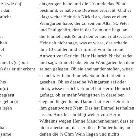
n zű wie daʃ
eingezogen habe und die Urkunde das Pfand
er dan
bestimmt, er habe die Beweise erbracht. Und er
brücht
klagt weiter Heinrich Nickel an, dass er einen
Weingarten habe, der zu seinem Altar St. Peter
und Paul gehört, der in der Leimkute liegt, an
er
die Emmel anstoße und den er auch nutze. Dass
hen̄
Heinrich nicht sage, was er wisse, das schade
mel
ihm 10 Gulden und er fordert von ihm eine
̄
Antwort vor Gericht. Herr Heinrich Nickel redet
Emmel v(er)bott
und sagt: Emmel habe einen Weingarten bei dem
 das er nit erkent
seinen gelegen. Ob sie aneinander stoßen, wisse
er nicht. Er habe Emmels Sohn dort arbeiten
chts
gesehen. Ob es derselbe Weingarten sei oder
n(n)
nicht, wisse er nicht. Emmel hat Herrn Heinrich
beg(er)t
gefragt, ob er mehr Weingärten in derselben
e geho(r)t
Gegend liegen habe. Darauf hat Herr Heinrich
 leʃen̄
ihm geantwortet: Nein. Das hat Emmel festhalten
lassen. Antz beschuldigt weiter von Herrn
Wilhelms wegen Henne Mauchenheimer, dass er
hait
nicht anerkennt, dass er diese Pfänder hatte, auf
 ɉ ame
denen die ½ Ohm Wein liegen und nichts