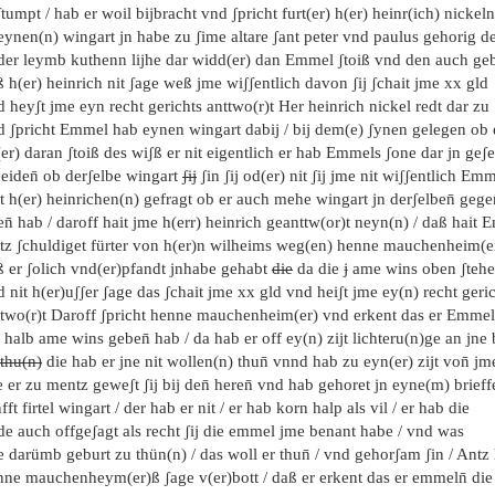
tumpt / hab er woil bijbracht vnd ʃpricht furt(er) h(er) heinr(ich) nickel
eynen(n) wingart jn habe zu ʃime altare ʃant peter vnd paulus gehorig d
 der leymb kuthenn lijhe dar widd(er) dan Emmel ʃtoiß vnd den auch ge
 h(er) heinrich nit ʃage weß jme wiʃʃentlich davon ʃij ʃchait jme xx gld
 heyʃt jme eyn recht gerichts anttwo(r)t Her heinrich nickel redt dar zu
d ʃpricht Emmel hab eynen wingart dabij / bij dem(e) ʃynen gelegen ob 
er) daran ʃtoiß des wiʃß er nit eigentlich er hab Emmels ʃone dar jn geʃe
beiden̄ ob derʃelbe wingart
ʃij
ʃin ʃij od(er) nit ʃij jme nit wiʃʃentlich Em
t h(er) heinrichen(n) gefragt ob er auch mehe wingart jn derʃelben̄ gegen
en̄ hab / daroff hait jme h(err) heinrich geanttw(or)t neyn(n) / daß hait 
tz ʃchuldiget fürter von h(er)n wilheims weg(en) henne mauchenheim(er)
ß er ʃolich vnd(er)pfandt jnhabe gehabt
die
da die ɉ ame wins oben ʃtehe
 nit h(er)uʃʃer ʃage das ʃchait jme xx gld vnd heiʃt jme ey(n) recht geri
ttwo(r)t Daroff ʃpricht henne mauchenheim(er) vnd erkent das er Emmel
 halb ame wins geben̄ hab / da hab er off ey(n) zijt lichteru(n)ge an jne 
thu(n)
die hab er jne nit wollen(n) thun̄ vnnd hab zu eyn(er) zijt von̄ jm
 er zu mentz geweʃt ʃij bij den̄ heren̄ vnd hab gehoret jn eyne(m) brieffe
fft firtel wingart / der hab er nit / er hab korn halp als vil / er hab die
de auch offgeʃagt als recht ʃij die emmel jme benant habe / vnd was
 darümb geburt zu thün(n) / das woll er thun̄ / vnd gehorʃam ʃin / Antz 
nne mauchenheym(er)ß ʃage v(er)bott / daß er erkent das er emmeln̄ die