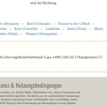
und lief Richtung
rn (Brunnen)
–
Brief (Urkunde)
–
Emmel in der Uffhub
–
reite
–
Korn (Getreide)
–
Leimkute
–
lesen (Texte)
–
Mainz
Wein (Wein)
–
Wingert (Weingarten)
–
5-ober-ingelheim/blatt/band-5-gw-1490-1501-bl-170/pagination/17/
izenz & Nutzungsbedingungen
e Inhalte, d.h. Artikel, Bilder, Datenbanken usw., dieser Internetseite sind
heberrechtlich geschützt. Sie dürfen nur mit ausdrücklicher Zustimmung
 Instituts in irgendeiner Form veröffentlicht oder vervielfältigt werden.
gliche Nutzung ohne Zustimmung des Herausgebers ist nicht gestattet.