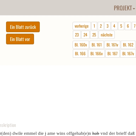
PROJEKT
vorherige
1
2
3
4
5
6
7
23
24
25
nächste
Bl. 160v
Bl. 161
Bl. 161v
Bl. 162
Bl. 166
Bl. 166v
Bl. 167
Bl. 167v
nskription
r(den) dwile emmel die ɉ ame wins offgehab(e)n
hab
vnd der brieff daß