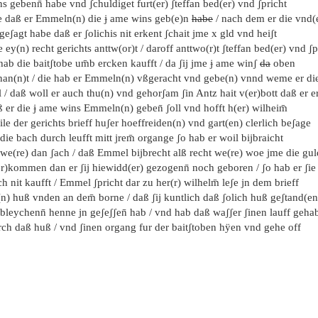
s gebenn̄ habe vnd ʃchuldiget furt(er) ʃteffan bed(er) vnd ʃpricht
e daß er Emmeln(n) die ɉ ame wins geb(e)n
habe
/ nach dem er die vnd(
geʃagt habe daß er ʃolichis nit erkent ʃchait jme x gld vnd heiʃt
 ey(n) recht gerichts anttw(or)t / daroff anttwo(r)t ʃteffan bed(er) vnd ʃp
hab die baitʃtobe um̄b ercken kaufft / da ʃij jme ɉ ame winʃ
da
oben
nan(n)t / die hab er Emmeln(n) vßgeracht vnd gebe(n) vnnd weme er die f
l / daß woll er auch thu(n) vnd gehorʃam ʃin Antz hait v(er)bott daß er e
 er die ɉ ame wins Emmeln(n) geben̄ ʃoll vnd hofft h(er) wilheim̄
le der gerichts brieff huʃer hoeffreiden(n) vnd gart(en) clerlich beʃage
die bach durch leufft mitt jrem̄ organge ʃo hab er woil bijbraicht
 we(re) dan ʃach / daß Emmel bijbrecht alß recht we(re) woe jme die gu
er)kommen dan er ʃij hiewidd(er) gezogenn̄ noch geboren / ʃo hab er ʃie
h nit kaufft / Emmel ʃpricht dar zu her(r) wilhelm̄ leʃe jn dem brieff
n) huß vnden an dem̄ borne / daß ʃij kuntlich daß ʃolich huß geʃtand(en)
bleychenn̄ henne jn geʃeʃʃen̄ hab / vnd hab daß waʃʃer ʃinen lauff geha
rch daß huß / vnd ʃinen organg fur der baitʃtoben hÿen vnd gehe off