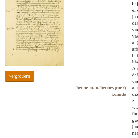
beʃ
er 
jn
daß
vnd
vn
ab(
ar
hai
lih
An
da
Vergrößern
vnd
henne mauchenhey(mer)
an
konnde
die
zu 
wie
fun
gu
jme
he