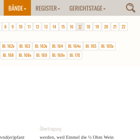
BÄNDE
REGISTER
GERICHTSTAGE
8
9
10
11
12
13
14
15
16
17
18
19
20
21
22
Bl. 162v
Bl. 163
Bl. 163v
Bl. 164
Bl. 164v
Bl. 165
Bl. 165v
Bl. 168
Bl. 168v
Bl. 169
Bl. 169v
Bl. 170
Übertragung
 vnd(er)pfant
werden, weil Emmel die ½ Ohm Wein