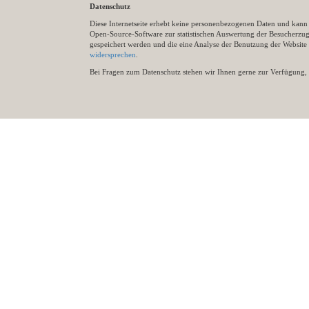
Datenschutz
Diese Internetseite erhebt keine personenbezogenen Daten und kann ü
Open-Source-Software zur statistischen Auswertung der Besucherzugr
gespeichert werden und die eine Analyse der Benutzung der Websit
widersprechen
.
Bei Fragen zum Datenschutz stehen wir Ihnen gerne zur Verfügung, 