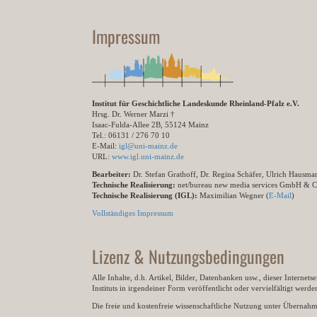
Impressum
Institut für Geschichtliche Landeskunde Rheinland-Pfalz e.V.
Hrsg. Dr. Werner Marzi †
Isaac-Fulda-Allee 2B, 55124 Mainz
Tel.: 06131 / 276 70 10
E-Mail:
igl@uni-mainz.de
URL:
www.igl.uni-mainz.de
Bearbeiter:
Dr. Stefan Grathoff, Dr. Regina Schäfer, Ulrich Hausm
Technische Realisierung:
net/bureau new media services GmbH & 
Technische Realisierung (IGL):
Maximilian Wegner (
E-Mail
)
Vollständiges Impressum
Lizenz & Nutzungsbedingungen
Alle Inhalte, d.h. Artikel, Bilder, Datenbanken usw., dieser Internet
Instituts in irgendeiner Form veröffentlicht oder vervielfältigt wer
Die freie und kostenfreie wissenschaftliche Nutzung unter Übernahme 