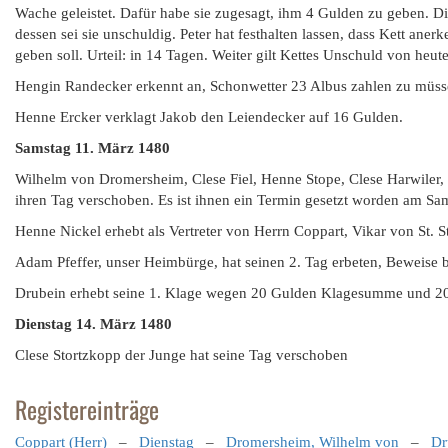
Wache geleistet. Dafür habe sie zugesagt, ihm 4 Gulden zu geben. Di
dessen sei sie unschuldig. Peter hat festhalten lassen, dass Kett an
geben soll. Urteil: in 14 Tagen. Weiter gilt Kettes Unschuld von he
Hengin Randecker erkennt an, Schonwetter 23 Albus zahlen zu müsse
Henne Ercker verklagt Jakob den Leiendecker auf 16 Gulden.
Samstag
11. März 1480
Wilhelm von Dromersheim, Clese Fiel, Henne Stope, Clese Harwiler,
ihren Tag verschoben. Es ist ihnen ein Termin gesetzt worden am S
Henne Nickel erhebt als Vertreter von Herrn Coppart, Vikar von St. 
Adam Pfeffer, unser Heimbürge, hat seinen 2. Tag erbeten, Beweise 
Drubein erhebt seine 1. Klage wegen 20 Gulden Klagesumme und 20 
Dienstag 14. März 1480
Clese Stortzkopp der Junge hat seine Tag verschoben
Registereinträge
Coppart (Herr)
–
Dienstag
–
Dromersheim, Wilhelm von
–
Dr