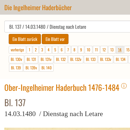
Die Ingelheimer Haderbücher
vorherige
1
2
3
4
5
6
7
8
9
10
11
12
13
14
15
Bl. 130v
Bl. 131
Bl. 131v
Bl. 132
Bl. 132v
Bl. 133
Bl. 133v
Bl. 134
Bl. 139
Bl. 139v
Bl. 140
ⓘ
Ober-Ingelheimer Haderbuch 1476-1484
Bl. 137
14.03.1480 / Dienstag nach Letare