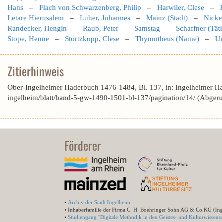
Hans
–
Flach von Schwarzenberg, Philip
–
Harwiler, Clese
–
Letare Hierusalem
–
Luher, Johannes
–
Mainz (Stadt)
–
Nicke
Randecker, Hengin
–
Raub, Peter
–
Samstag
–
Schaffner (Täti
Stope, Henne
–
Stortzkopp, Clese
–
Thymotheus (Name)
–
Un
Zitierhinweis
Ober-Ingelheimer Haderbuch 1476-1484, Bl. 137, in: Ingelheimer H
ingelheim/blatt/band-5-gw-1490-1501-bl-137/pagination/14/ (Abger
Förderer
•
Archiv der Stadt Ingelheim
• Inhaberfamilie der Firma C. H. Boehringer Sohn AG & Co.KG (In
•
Studiengang "Digitale Methodik in den Geistes- und Kulturwissensc