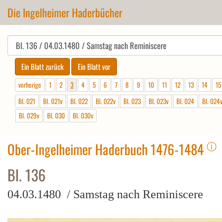
Die Ingelheimer Haderbücher
vorherige
1
2
3
4
5
6
7
8
9
10
11
12
13
14
15
Bl. 021
Bl. 021v
Bl. 022
Bl. 022v
Bl. 023
Bl. 023v
Bl. 024
Bl. 024
Bl. 029v
Bl. 030
Bl. 030v
ⓘ
Ober-Ingelheimer Haderbuch 1476-1484
Bl. 136
04.03.1480 / Samstag nach Reminiscere