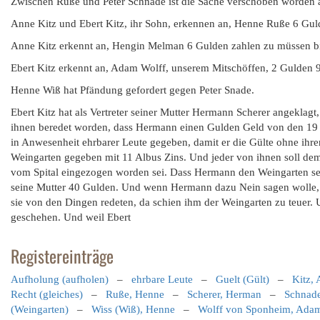
Zwischen Ruße und Peter Schnade ist die Sache verschoben worden a
Anne Kitz und Ebert Kitz, ihr Sohn, erkennen an, Henne Ruße 6 Gul
Anne Kitz erkennt an, Hengin Melman 6 Gulden zahlen zu müssen bi
Ebert Kitz erkennt an, Adam Wolff, unserem Mitschöffen, 2 Gulden 
Henne Wiß hat Pfändung gefordert gegen Peter Snade.
Ebert Kitz hat als Vertreter seiner Mutter Hermann Scherer angeklag
ihnen beredet worden, dass Hermann einen Gulden Geld von den 19 
in Anwesenheit ehrbarer Leute gegeben, damit er die Gülte ohne ihr
Weingarten gegeben mit 11 Albus Zins. Und jeder von ihnen soll dem
vom Spital eingezogen worden sei. Dass Hermann den Weingarten seine
seine Mutter 40 Gulden. Und wenn Hermann dazu Nein sagen wolle, s
sie von den Dingen redeten, da schien ihm der Weingarten zu teuer. U
geschehen. Und weil Ebert
Registereinträge
Aufholung (aufholen)
–
ehrbare Leute
–
Guelt (Gült)
–
Kitz,
Recht (gleiches)
–
Ruße, Henne
–
Scherer, Herman
–
Schnade
(Weingarten)
–
Wiss (Wiß), Henne
–
Wolff von Sponheim, Ada