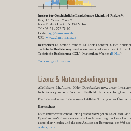
Institut für Geschichtliche Landeskunde Rheinland-Pfalz e.V.
Hrsg. Dr. Werner Marzi †
Isaac-Fulda-Allee 2B, 55124 Mainz
Tel.: 06131 / 276 70 10
E-Mail:
igl@uni-mainz.de
URL:
www.igl.uni-mainz.de
Bearbeiter:
Dr. Stefan Grathoff, Dr. Regina Schäfer, Ulrich Hausm
Technische Realisierung:
net/bureau new media services GmbH & 
Technische Realisierung (IGL):
Maximilian Wegner (
E-Mail
)
Vollständiges Impressum
Lizenz & Nutzungsbedingungen
Alle Inhalte, d.h. Artikel, Bilder, Datenbanken usw., dieser Internet
Instituts in irgendeiner Form veröffentlicht oder vervielfältigt wer
Die freie und kostenfreie wissenschaftliche Nutzung unter Übernahme 
Datenschutz
Diese Internetseite erhebt keine personenbezogenen Daten und kann ü
Open-Source-Software zur statistischen Auswertung der Besucherzugr
gespeichert werden und die eine Analyse der Benutzung der Websit
widersprechen
.