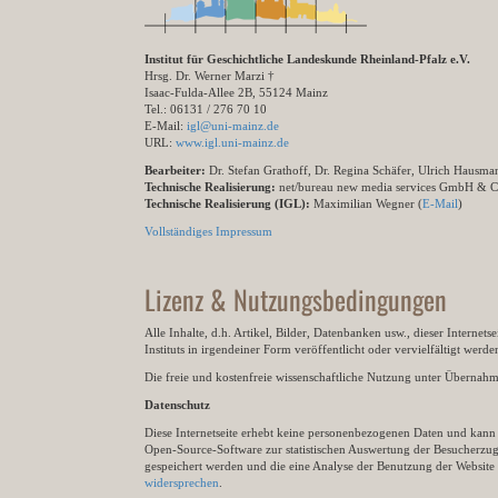
Institut für Geschichtliche Landeskunde Rheinland-Pfalz e.V.
Hrsg. Dr. Werner Marzi †
Isaac-Fulda-Allee 2B, 55124 Mainz
Tel.: 06131 / 276 70 10
E-Mail:
igl@uni-mainz.de
URL:
www.igl.uni-mainz.de
Bearbeiter:
Dr. Stefan Grathoff, Dr. Regina Schäfer, Ulrich Hausm
Technische Realisierung:
net/bureau new media services GmbH & 
Technische Realisierung (IGL):
Maximilian Wegner (
E-Mail
)
Vollständiges Impressum
Lizenz & Nutzungsbedingungen
Alle Inhalte, d.h. Artikel, Bilder, Datenbanken usw., dieser Internet
Instituts in irgendeiner Form veröffentlicht oder vervielfältigt wer
Die freie und kostenfreie wissenschaftliche Nutzung unter Übernahme 
Datenschutz
Diese Internetseite erhebt keine personenbezogenen Daten und kann ü
Open-Source-Software zur statistischen Auswertung der Besucherzugr
gespeichert werden und die eine Analyse der Benutzung der Websit
widersprechen
.