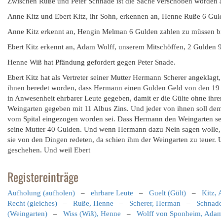
Zwischen Ruße und Peter Schnade ist die Sache verschoben worden a
Anne Kitz und Ebert Kitz, ihr Sohn, erkennen an, Henne Ruße 6 Gul
Anne Kitz erkennt an, Hengin Melman 6 Gulden zahlen zu müssen bi
Ebert Kitz erkennt an, Adam Wolff, unserem Mitschöffen, 2 Gulden 
Henne Wiß hat Pfändung gefordert gegen Peter Snade.
Ebert Kitz hat als Vertreter seiner Mutter Hermann Scherer angeklag
ihnen beredet worden, dass Hermann einen Gulden Geld von den 19 
in Anwesenheit ehrbarer Leute gegeben, damit er die Gülte ohne ihr
Weingarten gegeben mit 11 Albus Zins. Und jeder von ihnen soll dem
vom Spital eingezogen worden sei. Dass Hermann den Weingarten seine
seine Mutter 40 Gulden. Und wenn Hermann dazu Nein sagen wolle, s
sie von den Dingen redeten, da schien ihm der Weingarten zu teuer. U
geschehen. Und weil Ebert
Registereinträge
Aufholung (aufholen)
–
ehrbare Leute
–
Guelt (Gült)
–
Kitz,
Recht (gleiches)
–
Ruße, Henne
–
Scherer, Herman
–
Schnade
(Weingarten)
–
Wiss (Wiß), Henne
–
Wolff von Sponheim, Ada