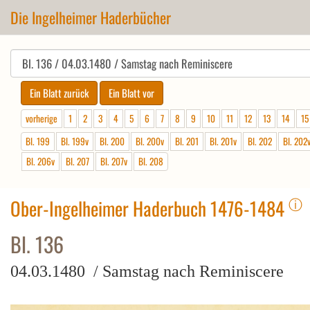
Die Ingelheimer Haderbücher
vorherige
1
2
3
4
5
6
7
8
9
10
11
12
13
14
15
Bl. 199
Bl. 199v
Bl. 200
Bl. 200v
Bl. 201
Bl. 201v
Bl. 202
Bl. 202
Bl. 206v
Bl. 207
Bl. 207v
Bl. 208
ⓘ
Ober-Ingelheimer Haderbuch 1476-1484
Bl. 136
04.03.1480 / Samstag nach Reminiscere