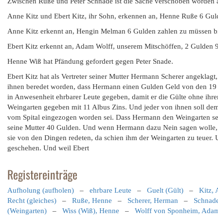
Zwischen Ruße und Peter Schnade ist die Sache verschoben worden a
Anne Kitz und Ebert Kitz, ihr Sohn, erkennen an, Henne Ruße 6 Gul
Anne Kitz erkennt an, Hengin Melman 6 Gulden zahlen zu müssen bi
Ebert Kitz erkennt an, Adam Wolff, unserem Mitschöffen, 2 Gulden 
Henne Wiß hat Pfändung gefordert gegen Peter Snade.
Ebert Kitz hat als Vertreter seiner Mutter Hermann Scherer angeklag
ihnen beredet worden, dass Hermann einen Gulden Geld von den 19 
in Anwesenheit ehrbarer Leute gegeben, damit er die Gülte ohne ihr
Weingarten gegeben mit 11 Albus Zins. Und jeder von ihnen soll dem
vom Spital eingezogen worden sei. Dass Hermann den Weingarten seine
seine Mutter 40 Gulden. Und wenn Hermann dazu Nein sagen wolle, s
sie von den Dingen redeten, da schien ihm der Weingarten zu teuer. U
geschehen. Und weil Ebert
Registereinträge
Aufholung (aufholen)
–
ehrbare Leute
–
Guelt (Gült)
–
Kitz,
Recht (gleiches)
–
Ruße, Henne
–
Scherer, Herman
–
Schnade
(Weingarten)
–
Wiss (Wiß), Henne
–
Wolff von Sponheim, Ada