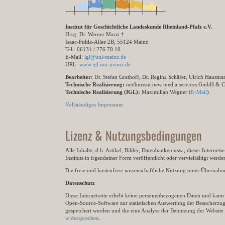
Institut für Geschichtliche Landeskunde Rheinland-Pfalz e.V.
Hrsg. Dr. Werner Marzi †
Isaac-Fulda-Allee 2B, 55124 Mainz
Tel.: 06131 / 276 70 10
E-Mail:
igl@uni-mainz.de
URL:
www.igl.uni-mainz.de
Bearbeiter:
Dr. Stefan Grathoff, Dr. Regina Schäfer, Ulrich Hausm
Technische Realisierung:
net/bureau new media services GmbH & 
Technische Realisierung (IGL):
Maximilian Wegner (
E-Mail
)
Vollständiges Impressum
Lizenz & Nutzungsbedingungen
Alle Inhalte, d.h. Artikel, Bilder, Datenbanken usw., dieser Internet
Instituts in irgendeiner Form veröffentlicht oder vervielfältigt wer
Die freie und kostenfreie wissenschaftliche Nutzung unter Übernahme 
Datenschutz
Diese Internetseite erhebt keine personenbezogenen Daten und kann ü
Open-Source-Software zur statistischen Auswertung der Besucherzugr
gespeichert werden und die eine Analyse der Benutzung der Websit
widersprechen
.