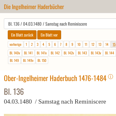
Die Ingelheimer Haderbücher
vorherige
1
2
3
4
5
6
7
8
9
10
11
12
13
14
15
Bl. 140v
Bl. 141
Bl. 141v
Bl. 142
Bl. 142v
Bl. 143
Bl. 143v
Bl. 144
Bl. 149
Bl. 149v
Bl. 150
ⓘ
Ober-Ingelheimer Haderbuch 1476-1484
Bl. 136
04.03.1480 / Samstag nach Reminiscere