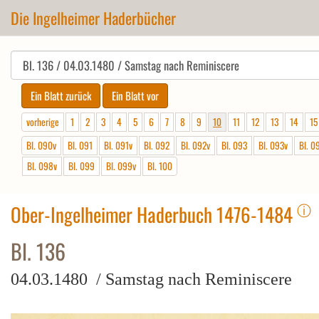
Die Ingelheimer Haderbücher
vorherige
1
2
3
4
5
6
7
8
9
10
11
12
13
14
15
Bl. 090v
Bl. 091
Bl. 091v
Bl. 092
Bl. 092v
Bl. 093
Bl. 093v
Bl. 0
Bl. 098v
Bl. 099
Bl. 099v
Bl. 100
ⓘ
Ober-Ingelheimer Haderbuch 1476-1484
Bl. 136
04.03.1480 / Samstag nach Reminiscere