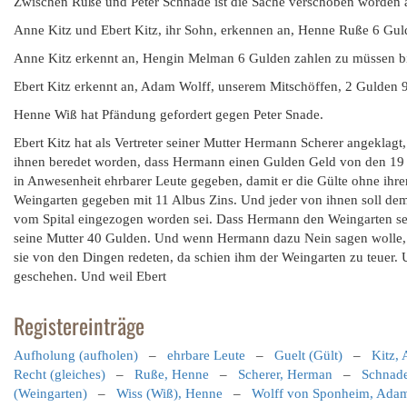
Zwischen Ruße und Peter Schnade ist die Sache verschoben worden a
Anne Kitz und Ebert Kitz, ihr Sohn, erkennen an, Henne Ruße 6 Gul
Anne Kitz erkennt an, Hengin Melman 6 Gulden zahlen zu müssen bi
Ebert Kitz erkennt an, Adam Wolff, unserem Mitschöffen, 2 Gulden 
Henne Wiß hat Pfändung gefordert gegen Peter Snade.
Ebert Kitz hat als Vertreter seiner Mutter Hermann Scherer angeklag
ihnen beredet worden, dass Hermann einen Gulden Geld von den 19 
in Anwesenheit ehrbarer Leute gegeben, damit er die Gülte ohne ihr
Weingarten gegeben mit 11 Albus Zins. Und jeder von ihnen soll dem
vom Spital eingezogen worden sei. Dass Hermann den Weingarten seine
seine Mutter 40 Gulden. Und wenn Hermann dazu Nein sagen wolle, s
sie von den Dingen redeten, da schien ihm der Weingarten zu teuer. U
geschehen. Und weil Ebert
Registereinträge
Aufholung (aufholen)
–
ehrbare Leute
–
Guelt (Gült)
–
Kitz,
Recht (gleiches)
–
Ruße, Henne
–
Scherer, Herman
–
Schnade
(Weingarten)
–
Wiss (Wiß), Henne
–
Wolff von Sponheim, Ada