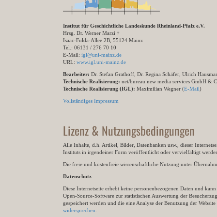
Institut für Geschichtliche Landeskunde Rheinland-Pfalz e.V.
Hrsg. Dr. Werner Marzi †
Isaac-Fulda-Allee 2B, 55124 Mainz
Tel.: 06131 / 276 70 10
E-Mail:
igl@uni-mainz.de
URL:
www.igl.uni-mainz.de
Bearbeiter:
Dr. Stefan Grathoff, Dr. Regina Schäfer, Ulrich Hausm
Technische Realisierung:
net/bureau new media services GmbH & 
Technische Realisierung (IGL):
Maximilian Wegner (
E-Mail
)
Vollständiges Impressum
Lizenz & Nutzungsbedingungen
Alle Inhalte, d.h. Artikel, Bilder, Datenbanken usw., dieser Internet
Instituts in irgendeiner Form veröffentlicht oder vervielfältigt wer
Die freie und kostenfreie wissenschaftliche Nutzung unter Übernahme 
Datenschutz
Diese Internetseite erhebt keine personenbezogenen Daten und kann ü
Open-Source-Software zur statistischen Auswertung der Besucherzugr
gespeichert werden und die eine Analyse der Benutzung der Websit
widersprechen
.