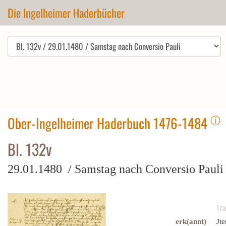
Die Ingelheimer Haderbücher
ⓘ
Ober-Ingelheimer Haderbuch 1476-1484
Bl. 132v
29.01.1480 / Samstag nach Conversio Pauli
Tra
erk(annt)
Jt