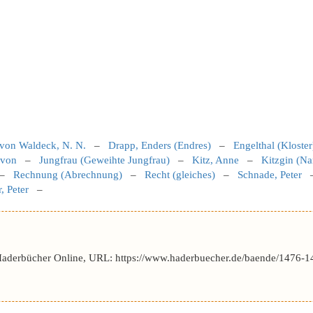
von Waldeck, N. N.
–
Drapp, Enders (Endres)
–
Engelthal (Kloster
 von
–
Jungfrau (Geweihte Jungfrau)
–
Kitz, Anne
–
Kitzgin (N
–
Rechnung (Abrechnung)
–
Recht (gleiches)
–
Schnade, Peter
, Peter
–
Haderbücher Online, URL: https://www.haderbuecher.de/baende/1476-1