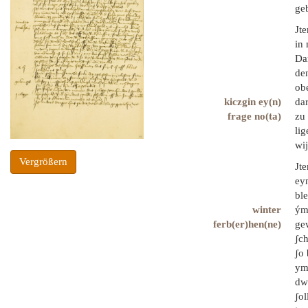
geb
Jt
in 
Dar
de
obe
kiczgin ey(n)
da
frage no(ta)
zu 
lig
wij
Vergrößern
Jt
ey
ble
winter
ýme
ferb(er)hen(ne)
gew
ʃc
ʃo 
yme
dwi
ʃol