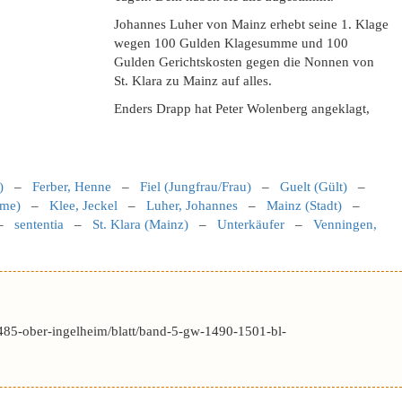
Johannes Luher von Mainz erhebt seine 1. Klage
wegen 100 Gulden Klagesumme und 100
Gulden Gerichtskosten gegen die Nonnen von
St. Klara zu Mainz auf alles.
Enders Drapp hat Peter Wolenberg angeklagt,
)
–
Ferber, Henne
–
Fiel (Jungfrau/Frau)
–
Guelt (Gült)
–
ame)
–
Klee, Jeckel
–
Luher, Johannes
–
Mainz (Stadt)
–
–
sententia
–
St. Klara (Mainz)
–
Unterkäufer
–
Venningen,
485-ober-ingelheim/blatt/band-5-gw-1490-1501-bl-