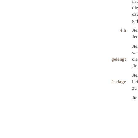
in 
die
czw
geʃ
4 h
Jte
Jec
Jte
we
gelengt
cl
ʃic
Jt
1 clage
hei
zu
Jt