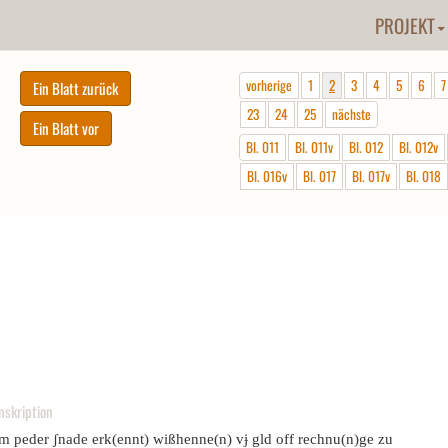
PROJEKT
vorherige
1
2
3
4
5
6
7
23
24
25
nächste
Bl. 011
Bl. 011v
Bl. 012
Bl. 012v
Bl. 016v
Bl. 017
Bl. 017v
Bl. 018
nskription
em peder ʃnade erk(ennt) wißhenne(n) vɉ gld off rechnu(n)ge zu