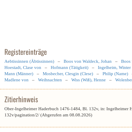
Registereinträge
Aebtissinnen (Äbtissinnen)
–
Boos von Waldeck, Johan
–
Boos 
Hoestadt, Clase von
–
Hofmann (Tätigkeit)
–
Ingelheim, Winter
Mann (Männer)
–
Mosbecher, Clesgin (Clese)
–
Philip (Name)
Madlene von
–
Weihnachten
–
Wiss (Wiß), Henne
–
Wolenber
Zitierhinweis
Ober-Ingelheimer Haderbuch 1476-1484, Bl. 132v, in: Ingelheimer 
132v/pagination/2/ (Abgerufen am 08.08.2026)