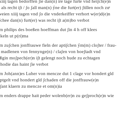
xiiij tagen bedorffen ʃie dan(n) ire tage furte vnd heiʃch(e)n
 als recht iʃt / ʃo ʃall man(n) ýne die furt(er) ʃtillen noch zuͤ
eien xiiij tagen vnd ʃo die vnderkeiffer verhort w(er)d(e)n
chee dan(n) furt(er) was recht iʃt a(m)bo verbot
m philips des boeßen hoeffman dut ʃin 4 h off klees
keln ut p(ri)ma
m zuʃchen jonffrauwe fieln der aptiʃchen ým(m) cloʃter / frau-
 madlenen von fennynge(n) / claʃen von hoeʃtadt vnd
eßgin moʃpech(er)n iʃt gelengt noch hude zu echtagen
 hodie das haint ʃie verbot
em Joh(ann)es Luher von mencze dut 1 clage vor hondert gld
ptgelt vnd hondert gld ʃchaden off die jonffrauw(e)n
 ʃant klaern zu mencze et om(n)ia
em enders drappe hait peder wolenb(er)n zu geʃproch(e)n wie