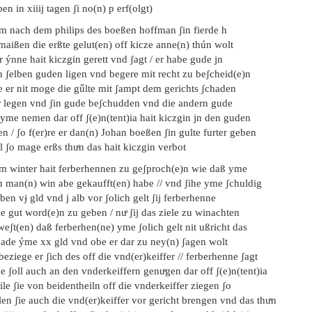
en in xiiij tagen ʃi no(n) p erf(olgt)
em nach dem philips des boeßen hoffman ʃin fierde h
maißen die erßte gelut(en) off kicze anne(n) thún wolt
 ýnne hait kiczgin gerett vnd ʃagt / er habe gude jn
n ʃelben guden ligen vnd begere mit recht zu beʃcheid(e)n
 er nit moge die gűlte mit ʃampt dem gerichts ʃchaden
r legen vnd ʃin gude beʃchudden vnd die andern gude
yme nemen dar off ʃ(e)n(tent)ia hait kiczgin jn den guden
en / ʃo f(er)re er dan(n) Johan boeßen ʃin gulte furter geben
l ʃo mage erßs thuͣn das hait kiczgin verbot
em winter hait ferberhennen zu geʃproch(e)n wie daß yme
n man(n) win abe gekaufft(en) habe // vnd ʃihe yme ʃchuldig
ben vɉ gld vnd j alb vor ʃolich gelt ʃij ferberhenne
 gut word(e)n zu geben / nuͤ ʃij das ziele zu winachten
eʃt(en) daß ferberhen(ne) yme ʃolich gelt nit ußricht das
hade ýme xx gld vnd obe er dar zu ney(n) ʃagen wolt
beziege er ʃich des off die vnd(er)keiffer // ferberhenne ʃagt
 ʃoll auch an den vnderkeiffern genuͤgen dar off ʃ(e)n(tent)ia
le ʃie von beidentheiln off die vnderkeiffer ziegen ʃo
len ʃie auch die vnd(er)keiffer vor gericht brengen vnd das thuͤn