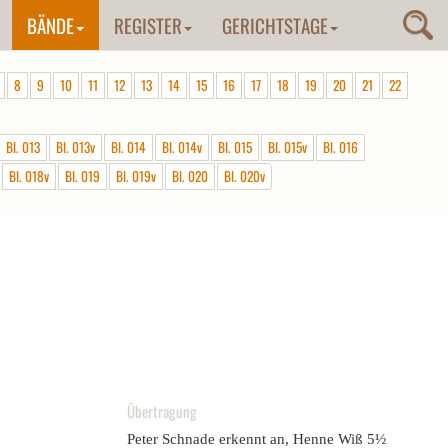
BÄNDE
REGISTER
GERICHTSTAGE
8
9
10
11
12
13
14
15
16
17
18
19
20
21
22
Bl. 013
Bl. 013v
Bl. 014
Bl. 014v
Bl. 015
Bl. 015v
Bl. 016
Bl. 018v
Bl. 019
Bl. 019v
Bl. 020
Bl. 020v
Übertragung
Peter Schnade erkennt an, Henne Wiß 5½