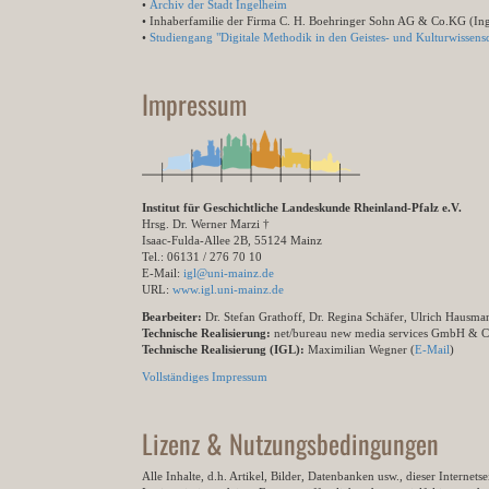
•
Archiv der Stadt Ingelheim
• Inhaberfamilie der Firma C. H. Boehringer Sohn AG & Co.KG (In
•
Studiengang "Digitale Methodik in den Geistes- und Kulturwissensc
Impressum
Institut für Geschichtliche Landeskunde Rheinland-Pfalz e.V.
Hrsg. Dr. Werner Marzi †
Isaac-Fulda-Allee 2B, 55124 Mainz
Tel.: 06131 / 276 70 10
E-Mail:
igl@uni-mainz.de
URL:
www.igl.uni-mainz.de
Bearbeiter:
Dr. Stefan Grathoff, Dr. Regina Schäfer, Ulrich Hausm
Technische Realisierung:
net/bureau new media services GmbH & 
Technische Realisierung (IGL):
Maximilian Wegner (
E-Mail
)
Vollständiges Impressum
Lizenz & Nutzungsbedingungen
Alle Inhalte, d.h. Artikel, Bilder, Datenbanken usw., dieser Internet