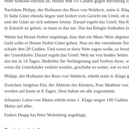
Peter Schnade erkennt an, Henne Wiß 5½ Gulden gegen Rechnung zah
Nachdem Philipp, der Hofmann des Boos von Waldeck, seine 4. Klage
Er habe Güter ebenda liegen und fordert vom Gericht ein Urteil, ob e
und die Güter an sich nehmen könne. Darauf ergeht das Urteil: Hat K
in Zukunft zu geben, so kann er das tun. Das hat Kitzgin festhalten l
Winter hat Henne Ferber angeklagt, dass ihm ein Mann Wein abgekau
Geld sollte er Henne Ferber Güter geben. Nun sei der vereinbarte T
schade ihm 20 Gulden. Und wenn er dazu Nein sagen wolle, so beruf
der Unterkäufer. Darauf ergeht das Urteil: Weil sie von beiden Seiten
das tun in 14 Tagen. Bedürfen Sie Verlängerung und fordern diese, w
wenn die Unterkäufer verhört werden, geschehe es weiter, wie es rec
Philipp, der Hofmann des Boos von Waldeck, erhebt seine 4. Klage g
Zwischen Jungfrau Fiel, der Äbtissin des Klosters, Frau Madlene vo
worden auf heute in 8 Tagen. Dem haben sie alle zugestimmt.
Johannes Luher von Mainz erhebt seine 1. Klage wegen 100 Gulden
Mainz auf alles.
Enders Drapp hat Peter Wolenberg angeklagt,