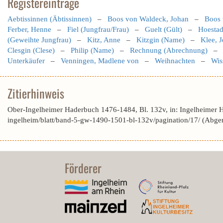
Registereinträge
Aebtissinnen (Äbtissinnen)
–
Boos von Waldeck, Johan
–
Boos 
Ferber, Henne
–
Fiel (Jungfrau/Frau)
–
Guelt (Gült)
–
Hoestad
(Geweihte Jungfrau)
–
Kitz, Anne
–
Kitzgin (Name)
–
Klee, J
Clesgin (Clese)
–
Philip (Name)
–
Rechnung (Abrechnung)
Unterkäufer
–
Venningen, Madlene von
–
Weihnachten
–
Wis
Zitierhinweis
Ober-Ingelheimer Haderbuch 1476-1484, Bl. 132v, in: Ingelheimer 
ingelheim/blatt/band-5-gw-1490-1501-bl-132v/pagination/17/ (Abge
Förderer