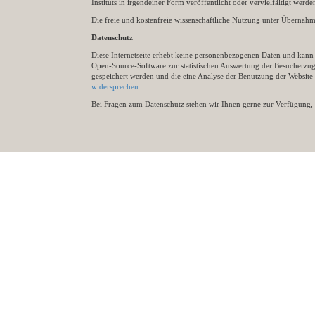
Instituts in irgendeiner Form veröffentlicht oder vervielfältigt wer
Die freie und kostenfreie wissenschaftliche Nutzung unter Übernahme 
Datenschutz
Diese Internetseite erhebt keine personenbezogenen Daten und kann ü
Open-Source-Software zur statistischen Auswertung der Besucherzugr
gespeichert werden und die eine Analyse der Benutzung der Websit
widersprechen
.
Bei Fragen zum Datenschutz stehen wir Ihnen gerne zur Verfügung, 