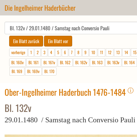
Die Ingelheimer Haderbücher
vorherige
1
2
3
4
5
6
7
8
9
10
11
12
13
14
15
Bl. 160v
Bl. 161
Bl. 161v
Bl. 162
Bl. 162v
Bl. 163
Bl. 163v
Bl. 164
Bl. 169
Bl. 169v
Bl. 170
ⓘ
Ober-Ingelheimer Haderbuch 1476-1484
Bl. 132v
29.01.1480 / Samstag nach Conversio Pauli