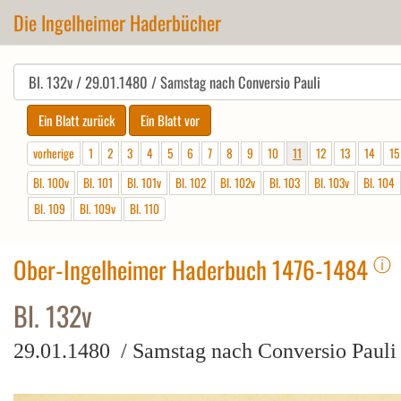
Die Ingelheimer Haderbücher
vorherige
1
2
3
4
5
6
7
8
9
10
11
12
13
14
15
Bl. 100v
Bl. 101
Bl. 101v
Bl. 102
Bl. 102v
Bl. 103
Bl. 103v
Bl. 104
Bl. 109
Bl. 109v
Bl. 110
ⓘ
Ober-Ingelheimer Haderbuch 1476-1484
Bl. 132v
29.01.1480 / Samstag nach Conversio Pauli