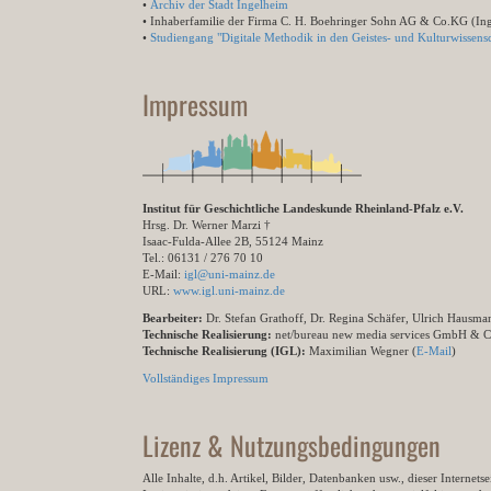
•
Archiv der Stadt Ingelheim
• Inhaberfamilie der Firma C. H. Boehringer Sohn AG & Co.KG (In
•
Studiengang "Digitale Methodik in den Geistes- und Kulturwissensc
Impressum
Institut für Geschichtliche Landeskunde Rheinland-Pfalz e.V.
Hrsg. Dr. Werner Marzi †
Isaac-Fulda-Allee 2B, 55124 Mainz
Tel.: 06131 / 276 70 10
E-Mail:
igl@uni-mainz.de
URL:
www.igl.uni-mainz.de
Bearbeiter:
Dr. Stefan Grathoff, Dr. Regina Schäfer, Ulrich Hausm
Technische Realisierung:
net/bureau new media services GmbH & 
Technische Realisierung (IGL):
Maximilian Wegner (
E-Mail
)
Vollständiges Impressum
Lizenz & Nutzungsbedingungen
Alle Inhalte, d.h. Artikel, Bilder, Datenbanken usw., dieser Internet