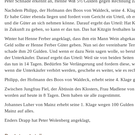
Peter Schnade erkennt an, Henne Wiß 5½ Gulden gegen Rechnung zah
Nachdem Philipp, der Hofmann des Boos von Waldeck, seine 4. Klage
Er habe Güter ebenda liegen und fordert vom Gericht ein Urteil, ob e
und die Güter an sich nehmen könne. Darauf ergeht das Urteil: Hat K
in Zukunft zu geben, so kann er das tun. Das hat Kitzgin festhalten l
Winter hat Henne Ferber angeklagt, dass ihm ein Mann Wein abgekau
Geld sollte er Henne Ferber Güter geben. Nun sei der vereinbarte T
schade ihm 20 Gulden. Und wenn er dazu Nein sagen wolle, so beruf
der Unterkäufer. Darauf ergeht das Urteil: Weil sie von beiden Seiten
das tun in 14 Tagen. Bedürfen Sie Verlängerung und fordern diese, w
wenn die Unterkäufer verhört werden, geschehe es weiter, wie es rec
Philipp, der Hofmann des Boos von Waldeck, erhebt seine 4. Klage g
Zwischen Jungfrau Fiel, der Äbtissin des Klosters, Frau Madlene vo
worden auf heute in 8 Tagen. Dem haben sie alle zugestimmt.
Johannes Luher von Mainz erhebt seine 1. Klage wegen 100 Gulden
Mainz auf alles.
Enders Drapp hat Peter Wolenberg angeklagt,