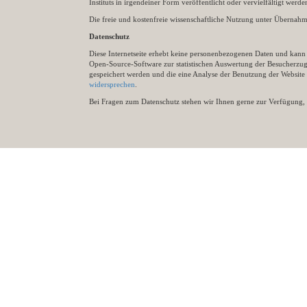
Instituts in irgendeiner Form veröffentlicht oder vervielfältigt wer
Die freie und kostenfreie wissenschaftliche Nutzung unter Übernahme 
Datenschutz
Diese Internetseite erhebt keine personenbezogenen Daten und kann ü
Open-Source-Software zur statistischen Auswertung der Besucherzugr
gespeichert werden und die eine Analyse der Benutzung der Websit
widersprechen
.
Bei Fragen zum Datenschutz stehen wir Ihnen gerne zur Verfügung, 