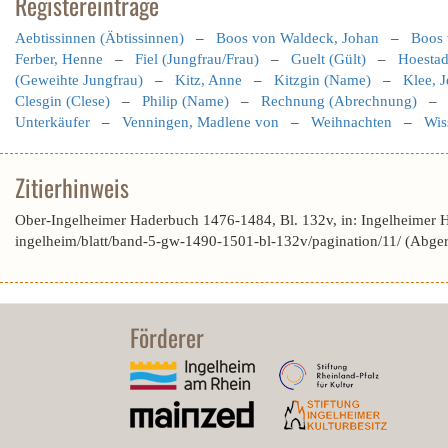
Registereinträge
Aebtissinnen (Äbtissinnen)
–
Boos von Waldeck, Johan
–
Boos 
Ferber, Henne
–
Fiel (Jungfrau/Frau)
–
Guelt (Gült)
–
Hoestad
(Geweihte Jungfrau)
–
Kitz, Anne
–
Kitzgin (Name)
–
Klee, J
Clesgin (Clese)
–
Philip (Name)
–
Rechnung (Abrechnung)
Unterkäufer
–
Venningen, Madlene von
–
Weihnachten
–
Wis
Zitierhinweis
Ober-Ingelheimer Haderbuch 1476-1484, Bl. 132v, in: Ingelheimer 
ingelheim/blatt/band-5-gw-1490-1501-bl-132v/pagination/11/ (Abge
Förderer