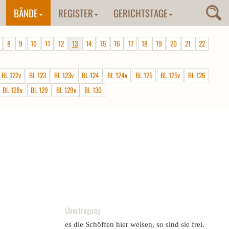
BÄNDE
REGISTER
GERICHTSTAGE
8
9
10
11
12
13
14
15
16
17
18
19
20
21
22
Bl. 122v
Bl. 123
Bl. 123v
Bl. 124
Bl. 124v
Bl. 125
Bl. 125v
Bl. 126
Bl. 128v
Bl. 129
Bl. 129v
Bl. 130
Übertragung
es die Schöffen hier weisen, so sind sie frei.