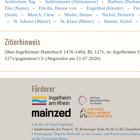
Achtzehnte Tag
–
Aebtissinnen (Äbtissinnen)
–
Barbara (Barbare
Else (Name)
–
Eltville, Henne von
–
Engelthal (Kloster)
–
Fie
(Stadt)
–
Monch, Clese
–
Muder, Henne
–
Nickel, Heinrich
–
St. Johann (Mainz)
–
St. Klara (Mainz)
–
Stamm, Jeckel
Zitierhinweis
Ober-Ingelheimer Haderbuch 1476-1484, Bl. 127v, in: Ingelheimer 
127v/pagination/13/ (Abgerufen am 21.07.2026)
Förderer
•
Archiv der Stadt Ingelheim
• Inhaberfamilie der Firma C. H. Boehringer Sohn AG & Co.KG (Ingelhei
•
Studiengang "Digitale Methodik in den Geistes- und Kulturwissenschafte
an der Universität Mainz