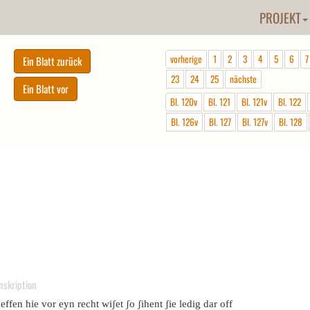
PROJEKT
vorherige
1
2
3
4
5
6
7
23
24
25
nächste
Bl. 120v
Bl. 121
Bl. 121v
Bl. 122
Bl. 126v
Bl. 127
Bl. 127v
Bl. 128
nskription
effen hie vor eyn recht wiʃet ʃo ʃihent ʃie ledig dar off