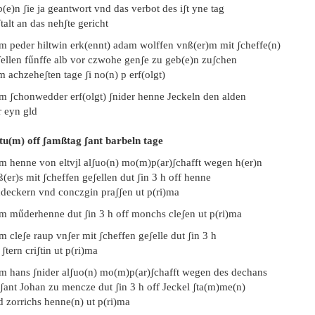
(e)n ʃie ja geantwort vnd das verbot des iʃt yne tag
talt an das nehʃte gericht
em peder hiltwin erk(ennt) adam wolffen vnß(er)m mit ʃcheffe(n)
ʃellen fűnffe alb vor czwohe genʃe zu geb(e)n zuʃchen
 achzeheʃten tage ʃi no(n) p erf(olgt)
em ʃchonwedder erf(olgt) ʃnider henne Jeckeln den alden
r eyn gld
tu(m) off ʃamßtag ʃant barbeln tage
em henne von eltvjl alʃuo(n) mo(m)p(ar)ʃchafft wegen h(er)n
(er)s mit ʃcheffen geʃellen dut ʃin 3 h off henne
ndeckern vnd conczgin praʃʃen ut p(ri)ma
em műderhenne dut ʃin 3 h off monchs cleʃen ut p(ri)ma
m cleʃe raup vnʃer mit ʃcheffen geʃelle dut ʃin 3 h
 ʃtern criʃtin ut p(ri)ma
em hans ʃnider alʃuo(n) mo(m)p(ar)ʃchafft wegen des dechans
 ʃant Johan zu mencze dut ʃin 3 h off Jeckel ʃta(m)me(n)
d zorrichs henne(n) ut p(ri)ma