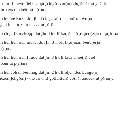
m Jonffrauwe fiel die aptiʃch(e)n ym(m) cloʃt(er) dut yr 3 h
f bußers micheln ut p(ri)ma
em henne Ruße dut ʃin 3 clage off die Jonffrauw(e)n
 ʃant klaern zu mencze ut p(ri)ma
m cleʃe ʃtorczkopp dut ʃin 3 h off ha(n)ma(n)s ped(er)n ut p(rim)a
m her heinrich nickel dut ʃin 3 h off h(er)man bend(er)n
p(ri)ma
m her heinrich ʃtrűde dut ʃin 3 h off kicz anne(n) und
bein ut p(ri)ma
m her Johan beinling dut ʃin 2 h off elʃen des Lange(n)
nczen ʃelig(en) witwen vnd gotfart(en) vo(n) randeck ut p(rim)a