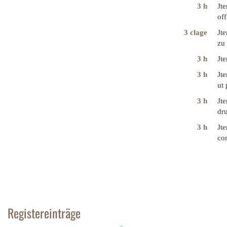
3 h
Jte
of
3 clage
Jt
zu
3 h
Jte
3 h
Jte
ut 
3 h
Jte
dru
3 h
Jte
co
Registereinträge