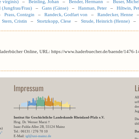
 virginis)
–
Beinling, Johan
–
Bender, Hermann
–
Buser, Miche
l (Jungfrau/Frau)
–
Gans (Gänse)
–
Hanman, Peter
–
Hiltwin, Pe
–
Prass, Contzgin
–
Randeck, Godfart von
–
Randecker, Henne
–
Stern, Cristin
–
Stortzkopp, Clese
–
Strude, Heinrich (Henne)
Haderbücher Online, URL: https://www.haderbuecher.de/baende/1476-1
Impressum
L
All
ur
des
Je
Institut für Geschichtliche Landeskunde Rheinland-Pfalz e.V.
Di
Hrsg. Dr. Werner Marzi †
übl
Isaac-Fulda-Allee 2B, 55124 Mainz
m)
Tel.: 06131 / 276 70 10
Da
n"
E-Mail:
igl@uni-mainz.de