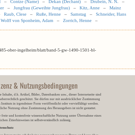
l
–
Contze (Name)
–
Dekan (Dechant)
–
Drubein, N. N.
–
ter
–
Jungfrau (Geweihte Jungfrau)
–
Kitz, Anne
–
Mainz
–
Raub, Clese
–
Ruße, Henne
–
Samstag
–
Schneider, Hans
–
Wolff von Sponheim, Adam
–
Zorrich, Henne
–
485-ober-ingelheim/blatt/band-5-gw-1490-1501-bl-
izenz & Nutzungsbedingungen
e Inhalte, d.h. Artikel, Bilder, Datenbanken usw., dieser Internetseite sind
heberrechtlich geschützt. Sie dürfen nur mit ausdrücklicher Zustimmung
 Instituts in irgendeiner Form veröffentlicht oder vervielfältigt werden.
gliche Nutzung ohne Zustimmung des Herausgebers ist nicht gestattet.
e freie und kostenfreie wissenschaftliche Nutzung unter Übernahme eines
ichen Zitierhinweises ist selbstverständlich zulässig.
tenschutz