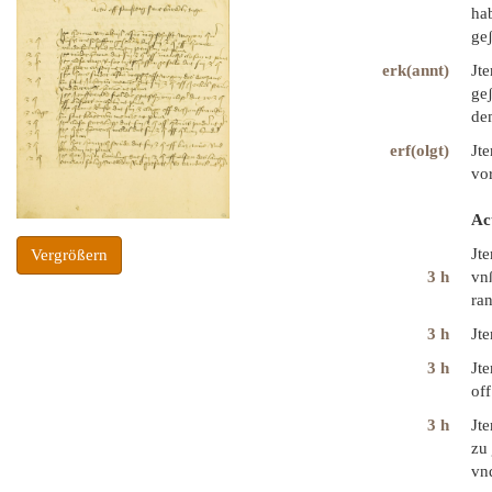
hab
geʃ
erk(annt)
Jt
ge
dem
erf(olgt)
Jt
vo
Ac
Jt
Vergrößern
3 h
vnß
ra
3 h
Jt
3 h
Jte
off
3 h
Jt
zu
vn