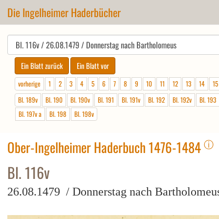
Die Ingelheimer Haderbücher
vorherige
1
2
3
4
5
6
7
8
9
10
11
12
13
14
15
Bl. 189v
Bl. 190
Bl. 190v
Bl. 191
Bl. 191v
Bl. 192
Bl. 192v
Bl. 193
Bl. 197v a
Bl. 198
Bl. 198v
ⓘ
Ober-Ingelheimer Haderbuch 1476-1484
Bl. 116v
26.08.1479 / Donnerstag nach Bartholomeu