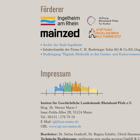
Förderer
•
Archiv der Stadt Ingelheim
• Inhaberfamilie der Firma C. H. Boehringer Sohn AG & Co.KG (In
•
Studiengang "Digitale Methodik in den Geistes- und Kulturwissensc
Impressum
Institut für Geschichtliche Landeskunde Rheinland-Pfalz e.V.
Hrsg. Dr. Werner Marzi †
Isaac-Fulda-Allee 2B, 55124 Mainz
Tel.: 06131 / 276 70 10
E-Mail:
igl@uni-mainz.de
URL:
www.igl.uni-mainz.de
Bearbeiter:
Dr. Stefan Grathoff, Dr. Regina Schäfer, Ulrich Hausm
Technische Realisierung:
net/bureau new media services GmbH & 