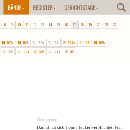
BÄNDE
REGISTER
GERICHTSTAGE
8
9
10
11
12
13
14
15
16
17
18
19
20
21
22
Bl. 162v
Bl. 163
Bl. 163v
Bl. 164
Bl. 164v
Bl. 165
Bl. 165v
Bl. 168
Bl. 168v
Bl. 169
Bl. 169v
Bl. 170
Übertragung
Darauf hat sich Henne Ercker verpflichtet, Frau