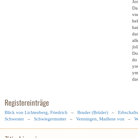
Jon
Da
vn
he
hai
das
all
ʃol
Do 
do 
yre
ym(
das
Registereinträge
Blick von Lichtenberg, Friedrich
–
Bruder (Brüder)
–
Erbschaft
Schwester
–
Schwiegermutter
–
Venningen, Madlene von
–
W