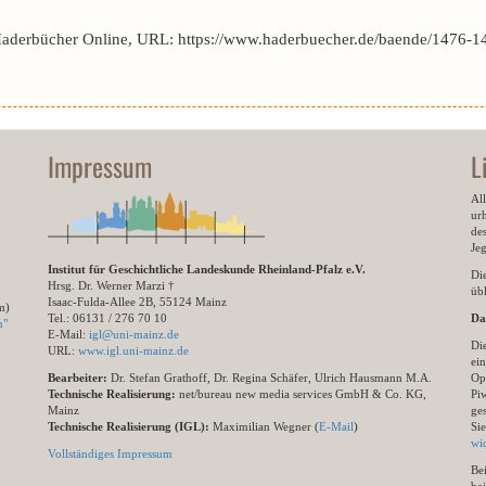
Haderbücher Online, URL: https://www.haderbuecher.de/baende/1476-1
Impressum
L
All
ur
des
Je
Institut für Geschichtliche Landeskunde Rheinland-Pfalz e.V.
Di
Hrsg. Dr. Werner Marzi †
übl
Isaac-Fulda-Allee 2B, 55124 Mainz
m)
Tel.: 06131 / 276 70 10
Da
n"
E-Mail:
igl@uni-mainz.de
Di
URL:
www.igl.uni-mainz.de
ein
Bearbeiter:
Dr. Stefan Grathoff, Dr. Regina Schäfer, Ulrich Hausmann M.A.
Op
Technische Realisierung:
net/bureau new media services GmbH & Co. KG,
Pi
Mainz
ge
Technische Realisierung (IGL):
Maximilian Wegner (
E-Mail
)
Si
wi
Vollständiges Impressum
Be