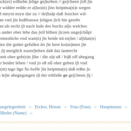
ck(er) wilhelm ʃelige geʃtorben // geʃcheen ʃoll ʃin
r widder redde er alʃuo(n) ʃins heiptma(n)s wegen
d meynt neyn dar zu // deʃhalp daß Joncker wil-
lm vnd ʃin hußfrauwe ʃeligen ʃich hie geerbt
nt als recht iʃt nach lude des buchs alʃo welches
 ander ober lebe das ʃoll bliben ʃiczen ungeʃchűpt
ermenlichs vnd wan(n) ʃie beide nit enʃint / alʃdan(n)
len die gutter gefallen do ʃie here ko(m)men ʃin
ʃij merglich zuuerʃtehen daß das lantrecht
mit ober geb(e)n ʃihe / die zijt uß / bijß off abegang
r beider leben / vnd ʃo eß nű ober geben iʃt vnd
m) tage lige So hoffe ʃin heiptma(n) daß erßte ʃo
 leʃte abegegangen iʃt der erbfalle
ge
geʃcheen ʃij /
sangelegenheit
–
Ercker, Henne
–
Frau (Frau)
–
Hauptmann
–
ilhelm (Name)
–