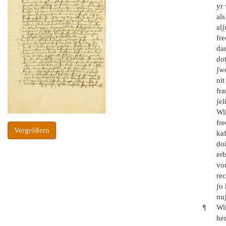
yr 
als
alʃ
fre
dar
do
ʃw
nit
fra
ʃel
Wil
fre
Vergrößern
kaf
doi
erb
vo
rec
ʃo 
nuʃ
¶
Wi
hen