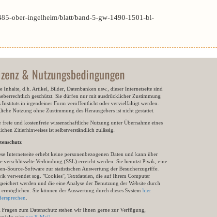
485-ober-ingelheim/blatt/band-5-gw-1490-1501-bl-
izenz & Nutzungsbedingungen
e Inhalte, d.h. Artikel, Bilder, Datenbanken usw., dieser Internetseite sind
heberrechtlich geschützt. Sie dürfen nur mit ausdrücklicher Zustimmung
 Instituts in irgendeiner Form veröffentlicht oder vervielfältigt werden.
gliche Nutzung ohne Zustimmung des Herausgebers ist nicht gestattet.
e freie und kostenfreie wissenschaftliche Nutzung unter Übernahme eines
ichen Zitierhinweises ist selbstverständlich zulässig.
tenschutz
ese Internetseite erhebt keine personenbezogenen Daten und kann über
e verschlüsselte Verbindung (SSL) erreicht werden. Sie benutzt Piwik, eine
en-Source-Software zur statistischen Auswertung der Besucherzugriffe.
wik verwendet sog. "Cookies", Textdateien, die auf Ihrem Computer
speichert werden und die eine Analyse der Benutzung der Website durch
e ermöglichen. Sie können der Auswertung durch dieses System
hier
dersprechen
.
i Fragen zum Datenschutz stehen wir Ihnen gerne zur Verfügung,