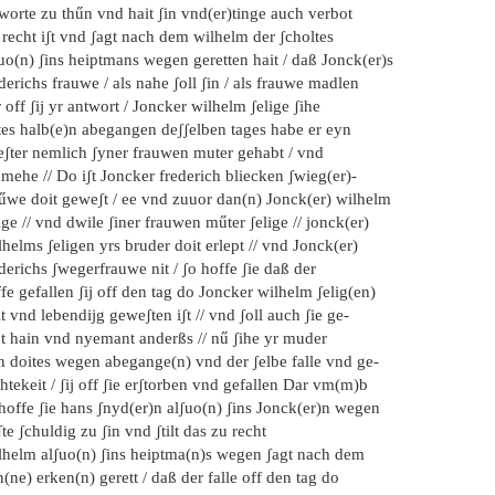
worte zu thűn vnd hait ʃin vnd(er)tinge auch verbot
 recht iʃt vnd ʃagt nach dem wilhelm der ʃcholtes
uo(n) ʃins heiptmans wegen geretten hait / daß Jonck(er)s
derichs frauwe / als nahe ʃoll ʃin / als frauwe madlen
 off ʃij yr antwort / Joncker wilhelm ʃelige ʃihe
tes halb(e)n abegangen deʃʃelben tages habe er eyn
eʃter nemlich ʃyner frauwen muter gehabt / vnd
 mehe // Do iʃt Joncker frederich bliecken ʃwieg(er)-
űwe doit geweʃt / ee vnd zuuor dan(n) Jonck(er) wilhelm
ige // vnd dwile ʃiner frauwen műter ʃelige // jonck(er)
helms ʃeligen yrs bruder doit erlept // vnd Jonck(er)
derichs ʃwegerfrauwe nit / ʃo hoffe ʃie daß der
fe gefallen ʃij off den tag do Joncker wilhelm ʃelig(en)
t vnd lebendijg geweʃten iʃt // vnd ʃoll auch ʃie ge-
t hain vnd nyemant anderßs // nű ʃihe yr muder
n doites wegen abegange(n) vnd der ʃelbe falle vnd ge-
htekeit / ʃij off ʃie erʃtorben vnd gefallen Dar vm(m)b
hoffe ʃie hans ʃnyd(er)n alʃuo(n) ʃins Jonck(er)n wegen
te ʃchuldig zu ʃin vnd ʃtilt das zu recht
lhelm alʃuo(n) ʃins heiptma(n)s wegen ʃagt nach dem
(ne) erken(n) gerett / daß der falle off den tag do