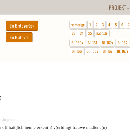
PROJEKT
vorherige
1
2
3
4
5
6
7
23
24
25
nächste
Bl. 160v
Bl. 161
Bl. 161v
Bl. 162
Bl. 166
Bl. 166v
Bl. 167
Bl. 167v
s
nskription
r off hait ʃich henne erken(n) v(er)dingt frauwe madlene(n)