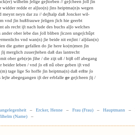
ck(er) wilhelm ʃelige geʃtorben // geʃcheen ʃoll ʃin
r widder redde er alʃuo(n) ʃins heiptma(n)s wegen
d meynt neyn dar zu // deʃhalp daß Joncker wil-
lm vnd ʃin hußfrauwe ʃeligen ʃich hie geerbt
nt als recht iʃt nach lude des buchs alʃo welches
 ander ober lebe das ʃoll bliben ʃiczen ungeʃchűpt
ermenlichs vnd wan(n) ʃie beide nit enʃint / alʃdan(n)
len die gutter gefallen do ʃie here ko(m)men ʃin
ʃij merglich zuuerʃtehen daß das lantrecht
mit ober geb(e)n ʃihe / die zijt uß / bijß off abegang
r beider leben / vnd ʃo eß nű ober geben iʃt vnd
m) tage lige So hoffe ʃin heiptma(n) daß erßte ʃo
 leʃte abegegangen iʃt der erbfalle
ge
geʃcheen ʃij /
sangelegenheit
–
Ercker, Henne
–
Frau (Frau)
–
Hauptmann
–
ilhelm (Name)
–