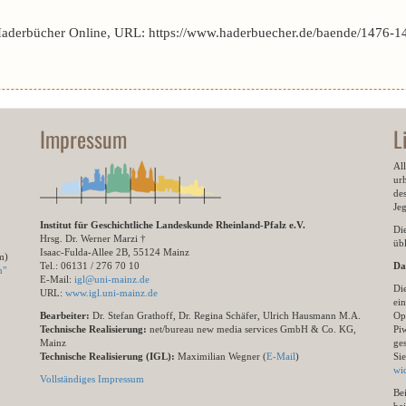
Haderbücher Online, URL: https://www.haderbuecher.de/baende/1476-1
Impressum
L
All
ur
des
Je
Institut für Geschichtliche Landeskunde Rheinland-Pfalz e.V.
Di
Hrsg. Dr. Werner Marzi †
übl
Isaac-Fulda-Allee 2B, 55124 Mainz
m)
Tel.: 06131 / 276 70 10
Da
n"
E-Mail:
igl@uni-mainz.de
Di
URL:
www.igl.uni-mainz.de
ein
Bearbeiter:
Dr. Stefan Grathoff, Dr. Regina Schäfer, Ulrich Hausmann M.A.
Op
Technische Realisierung:
net/bureau new media services GmbH & Co. KG,
Pi
Mainz
ge
Technische Realisierung (IGL):
Maximilian Wegner (
E-Mail
)
Si
wi
Vollständiges Impressum
Be