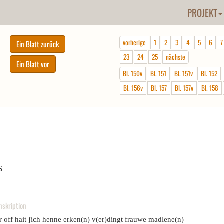
PROJEKT
vorherige
1
2
3
4
5
6
7
23
24
25
nächste
Bl. 150v
Bl. 151
Bl. 151v
Bl. 152
Bl. 156v
Bl. 157
Bl. 157v
Bl. 158
s
nskription
r off hait ʃich henne erken(n) v(er)dingt frauwe madlene(n)