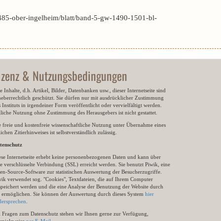
485-ober-ingelheim/blatt/band-5-gw-1490-1501-bl-
izenz & Nutzungsbedingungen
e Inhalte, d.h. Artikel, Bilder, Datenbanken usw., dieser Internetseite sind
heberrechtlich geschützt. Sie dürfen nur mit ausdrücklicher Zustimmung
 Instituts in irgendeiner Form veröffentlicht oder vervielfältigt werden.
gliche Nutzung ohne Zustimmung des Herausgebers ist nicht gestattet.
e freie und kostenfreie wissenschaftliche Nutzung unter Übernahme eines
ichen Zitierhinweises ist selbstverständlich zulässig.
tenschutz
ese Internetseite erhebt keine personenbezogenen Daten und kann über
e verschlüsselte Verbindung (SSL) erreicht werden. Sie benutzt Piwik, eine
en-Source-Software zur statistischen Auswertung der Besucherzugriffe.
wik verwendet sog. "Cookies", Textdateien, die auf Ihrem Computer
speichert werden und die eine Analyse der Benutzung der Website durch
e ermöglichen. Sie können der Auswertung durch dieses System
hier
dersprechen
.
i Fragen zum Datenschutz stehen wir Ihnen gerne zur Verfügung,