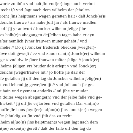
worte zu thűn vnd hait ʃin vnd(er)tinge auch verbot
 recht iʃt vnd ʃagt nach dem wilhelm der ʃcholtes
uo(n) ʃins heiptmans wegen geretten hait / daß Jonck(er)s
derichs frauwe / als nahe ʃoll ʃin / als frauwe madlen
 off ʃij yr antwort / Joncker wilhelm ʃelige ʃihe
tes halb(e)n abegangen deʃʃelben tages habe er eyn
eʃter nemlich ʃyner frauwen muter gehabt / vnd
 mehe // Do iʃt Joncker frederich bliecken ʃwieg(er)-
űwe doit geweʃt / ee vnd zuuor dan(n) Jonck(er) wilhelm
ige // vnd dwile ʃiner frauwen műter ʃelige // jonck(er)
helms ʃeligen yrs bruder doit erlept // vnd Jonck(er)
derichs ʃwegerfrauwe nit / ʃo hoffe ʃie daß der
fe gefallen ʃij off den tag do Joncker wilhelm ʃelig(en)
t vnd lebendijg geweʃten iʃt // vnd ʃoll auch ʃie ge-
t hain vnd nyemant anderßs // nű ʃihe yr muder
n doites wegen abegange(n) vnd der ʃelbe falle vnd ge-
htekeit / ʃij off ʃie erʃtorben vnd gefallen Dar vm(m)b
hoffe ʃie hans ʃnyd(er)n alʃuo(n) ʃins Jonck(er)n wegen
te ʃchuldig zu ʃin vnd ʃtilt das zu recht
lhelm alʃuo(n) ʃins heiptma(n)s wegen ʃagt nach dem
(ne) erken(n) gerett / daß der falle off den tag do