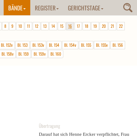
BÄNDE
REGISTER
GERICHTSTAGE
8
9
10
11
12
13
14
15
16
17
18
19
20
21
22
Bl. 152v
Bl. 153
Bl. 153v
Bl. 154
Bl. 154v
Bl. 155
Bl. 155v
Bl. 156
Bl. 158v
Bl. 159
Bl. 159v
Bl. 160
Übertragung
Darauf hat sich Henne Ercker verpflichtet, Frau