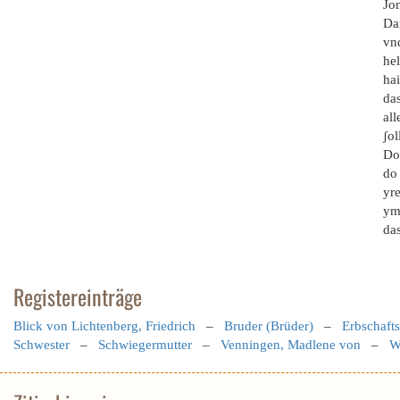
Jon
Da
vn
he
hai
das
all
ʃol
Do 
do 
yre
ym(
das
Registereinträge
Blick von Lichtenberg, Friedrich
–
Bruder (Brüder)
–
Erbschaft
Schwester
–
Schwiegermutter
–
Venningen, Madlene von
–
W