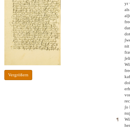
yr 
als
alʃ
fre
dar
do
ʃw
nit
fra
ʃel
Wil
fre
Vergrößern
kaf
doi
erb
vo
rec
ʃo 
nuʃ
¶
Wi
hen