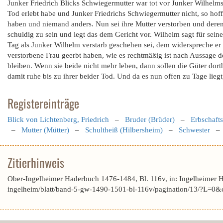
Junker Friedrich Blicks Schwiegermutter war tot vor Junker Wilhelms
Tod erlebt habe und Junker Friedrichs Schwiegermutter nicht, so hoffe 
haben und niemand anders. Nun sei ihre Mutter verstorben und deren E
schuldig zu sein und legt das dem Gericht vor. Wilhelm sagt für se
Tag als Junker Wilhelm verstarb geschehen sei, dem widerspreche er
verstorbene Frau geerbt haben, wie es rechtmäßig ist nach Aussage d
bleiben. Wenn sie beide nicht mehr leben, dann sollen die Güter dorth
damit ruhe bis zu ihrer beider Tod. Und da es nun offen zu Tage liegt,
Registereinträge
Blick von Lichtenberg, Friedrich
–
Bruder (Brüder)
–
Erbschaft
–
Mutter (Mütter)
–
Schultheiß (Hilbersheim)
–
Schwester
Zitierhinweis
Ober-Ingelheimer Haderbuch 1476-1484, Bl. 116v, in: Ingelheimer 
ingelheim/blatt/band-5-gw-1490-1501-bl-116v/pagination/13/?L