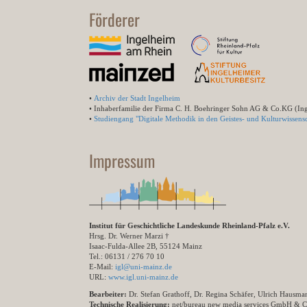
Förderer
•
Archiv der Stadt Ingelheim
• Inhaberfamilie der Firma C. H. Boehringer Sohn AG & Co.KG (In
•
Studiengang "Digitale Methodik in den Geistes- und Kulturwissensc
Impressum
Institut für Geschichtliche Landeskunde Rheinland-Pfalz e.V.
Hrsg. Dr. Werner Marzi †
Isaac-Fulda-Allee 2B, 55124 Mainz
Tel.: 06131 / 276 70 10
E-Mail:
igl@uni-mainz.de
URL:
www.igl.uni-mainz.de
Bearbeiter:
Dr. Stefan Grathoff, Dr. Regina Schäfer, Ulrich Hausm
Technische Realisierung:
net/bureau new media services GmbH & 