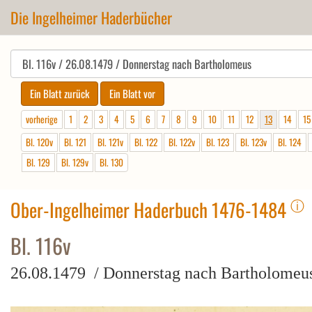
Die Ingelheimer Haderbücher
vorherige
1
2
3
4
5
6
7
8
9
10
11
12
13
14
15
Bl. 120v
Bl. 121
Bl. 121v
Bl. 122
Bl. 122v
Bl. 123
Bl. 123v
Bl. 124
Bl. 129
Bl. 129v
Bl. 130
ⓘ
Ober-Ingelheimer Haderbuch 1476-1484
Bl. 116v
26.08.1479 / Donnerstag nach Bartholomeu