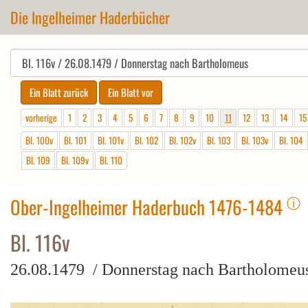
Die Ingelheimer Haderbücher
vorherige
1
2
3
4
5
6
7
8
9
10
11
12
13
14
15
Bl. 100v
Bl. 101
Bl. 101v
Bl. 102
Bl. 102v
Bl. 103
Bl. 103v
Bl. 104
Bl. 109
Bl. 109v
Bl. 110
ⓘ
Ober-Ingelheimer Haderbuch 1476-1484
Bl. 116v
26.08.1479 / Donnerstag nach Bartholomeu