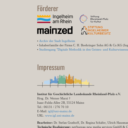
Förderer
•
Archiv der Stadt Ingelheim
• Inhaberfamilie der Firma C. H. Boehringer Sohn AG & Co.KG (In
•
Studiengang "Digitale Methodik in den Geistes- und Kulturwissensc
Impressum
Institut für Geschichtliche Landeskunde Rheinland-Pfalz e.V.
Hrsg. Dr. Werner Marzi †
Isaac-Fulda-Allee 2B, 55124 Mainz
Tel.: 06131 / 276 70 10
E-Mail:
igl@uni-mainz.de
URL:
www.igl.uni-mainz.de
Bearbeiter:
Dr. Stefan Grathoff, Dr. Regina Schäfer, Ulrich Hausm
Technische Realisierung:
net/bureau new media services GmbH & 