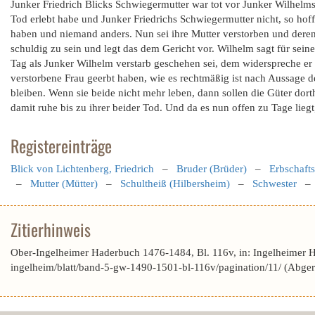
Junker Friedrich Blicks Schwiegermutter war tot vor Junker Wilhelms
Tod erlebt habe und Junker Friedrichs Schwiegermutter nicht, so hoffe 
haben und niemand anders. Nun sei ihre Mutter verstorben und deren E
schuldig zu sein und legt das dem Gericht vor. Wilhelm sagt für se
Tag als Junker Wilhelm verstarb geschehen sei, dem widerspreche er
verstorbene Frau geerbt haben, wie es rechtmäßig ist nach Aussage d
bleiben. Wenn sie beide nicht mehr leben, dann sollen die Güter dorth
damit ruhe bis zu ihrer beider Tod. Und da es nun offen zu Tage liegt,
Registereinträge
Blick von Lichtenberg, Friedrich
–
Bruder (Brüder)
–
Erbschaft
–
Mutter (Mütter)
–
Schultheiß (Hilbersheim)
–
Schwester
Zitierhinweis
Ober-Ingelheimer Haderbuch 1476-1484, Bl. 116v, in: Ingelheimer 
ingelheim/blatt/band-5-gw-1490-1501-bl-116v/pagination/11/ (Abge