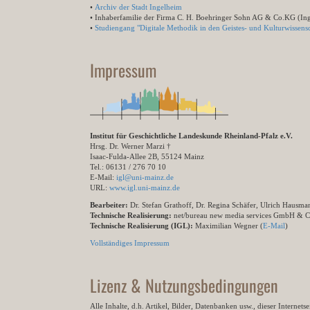
•
Archiv der Stadt Ingelheim
• Inhaberfamilie der Firma C. H. Boehringer Sohn AG & Co.KG (In
•
Studiengang "Digitale Methodik in den Geistes- und Kulturwissensc
Impressum
Institut für Geschichtliche Landeskunde Rheinland-Pfalz e.V.
Hrsg. Dr. Werner Marzi †
Isaac-Fulda-Allee 2B, 55124 Mainz
Tel.: 06131 / 276 70 10
E-Mail:
igl@uni-mainz.de
URL:
www.igl.uni-mainz.de
Bearbeiter:
Dr. Stefan Grathoff, Dr. Regina Schäfer, Ulrich Hausm
Technische Realisierung:
net/bureau new media services GmbH & 
Technische Realisierung (IGL):
Maximilian Wegner (
E-Mail
)
Vollständiges Impressum
Lizenz & Nutzungsbedingungen
Alle Inhalte, d.h. Artikel, Bilder, Datenbanken usw., dieser Internet