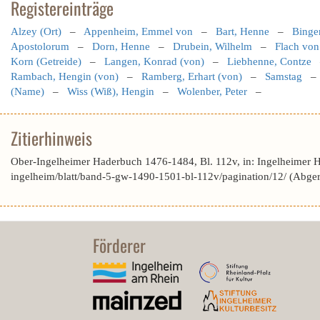
Registereinträge
Alzey (Ort)
–
Appenheim, Emmel von
–
Bart, Henne
–
Binge
Apostolorum
–
Dorn, Henne
–
Drubein, Wilhelm
–
Flach von
Korn (Getreide)
–
Langen, Konrad (von)
–
Liebhenne, Contze
Rambach, Hengin (von)
–
Ramberg, Erhart (von)
–
Samstag
(Name)
–
Wiss (Wiß), Hengin
–
Wolenber, Peter
–
Zitierhinweis
Ober-Ingelheimer Haderbuch 1476-1484, Bl. 112v, in: Ingelheimer 
ingelheim/blatt/band-5-gw-1490-1501-bl-112v/pagination/12/ (Abge
Förderer