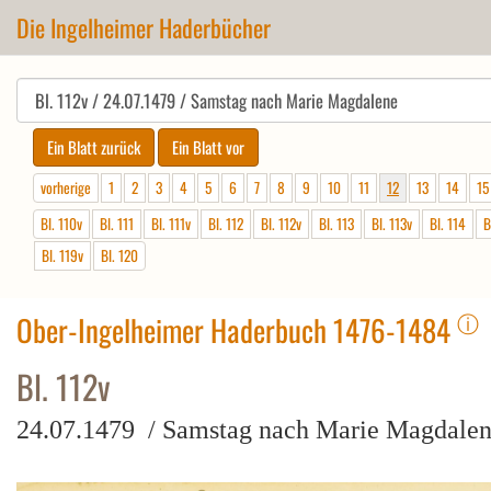
Die Ingelheimer Haderbücher
vorherige
1
2
3
4
5
6
7
8
9
10
11
12
13
14
15
Bl. 110v
Bl. 111
Bl. 111v
Bl. 112
Bl. 112v
Bl. 113
Bl. 113v
Bl. 114
B
Bl. 119v
Bl. 120
ⓘ
Ober-Ingelheimer Haderbuch 1476-1484
Bl. 112v
24.07.1479 / Samstag nach Marie Magdale