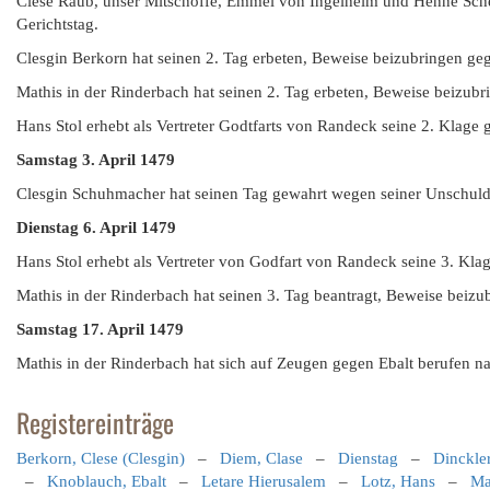
Clese Raub, unser Mitschöffe, Emmel von Ingelheim und Henne Scher
Gerichtstag.
Clesgin Berkorn hat seinen 2. Tag erbeten, Beweise beizubringen 
Mathis in der Rinderbach hat seinen 2. Tag erbeten, Beweise beizubr
Hans Stol erhebt als Vertreter Godtfarts von Randeck seine 2. Klage
Samstag
3. April 1479
Clesgin Schuhmacher hat seinen Tag gewahrt wegen seiner Unschuld 
Dienstag 6. April 1479
Hans Stol erhebt als Vertreter von Godfart von Randeck seine 3. Kla
Mathis in der Rinderbach hat seinen 3. Tag beantragt, Beweise beizu
Samstag
17. April 1479
Mathis in der Rinderbach hat sich auf Zeugen gegen Ebalt berufen n
Registereinträge
Berkorn, Clese (Clesgin)
–
Diem, Clase
–
Dienstag
–
Dinckle
–
Knoblauch, Ebalt
–
Letare Hierusalem
–
Lotz, Hans
–
Ma