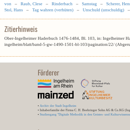
von
–
Raub, Clese
–
Rinderbach
–
Samstag
–
Scherer, Hen
Stol, Hans
–
Tag wahren (verhüten)
–
Unschuld (unschuldig)
Zitierhinweis
Ober-Ingelheimer Haderbuch 1476-1484, Bl. 103, in: Ingelheimer H
ingelheim/blatt/band-5-gw-1490-1501-bl-103/pagination/22/ (Abger
Förderer
•
Archiv der Stadt Ingelheim
• Inhaberfamilie der Firma C. H. Boehringer Sohn AG & Co.KG (In
•
Studiengang "Digitale Methodik in den Geistes- und Kulturwissensc