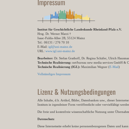
Impressum
Institut für Geschichtliche Landeskunde Rheinland-Pfalz e.V.
Hrsg. Dr. Werner Marzi †
Isaac-Fulda-Allee 2B, 55124 Mainz
Tel.: 06131 / 276 70 10
E-Mail:
igl@uni-mainz.de
URL:
www.igl.uni-mainz.de
Bearbeiter:
Dr. Stefan Grathoff, Dr. Regina Schäfer, Ulrich Hausm
Technische Realisierung:
net/bureau new media services GmbH & 
Technische Realisierung (IGL):
Maximilian Wegner (
E-Mail
)
Vollständiges Impressum
Lizenz & Nutzungsbedingungen
Alle Inhalte, d.h. Artikel, Bilder, Datenbanken usw., dieser Internet
Instituts in irgendeiner Form veröffentlicht oder vervielfältigt wer
Die freie und kostenfreie wissenschaftliche Nutzung unter Übernahme 
Datenschutz
Diese Internetseite erhebt keine personenbezogenen Daten und kann ü