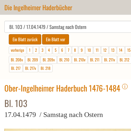
Die Ingelheimer Haderbücher
vorherige
1
2
3
4
5
6
7
8
9
10
11
12
13
14
15
Bl. 208v
Bl. 209
Bl. 209v
Bl. 210
Bl. 210v
Bl. 211
Bl. 211v
Bl. 212
Bl. 217
Bl. 217v
Bl. 218
ⓘ
Ober-Ingelheimer Haderbuch 1476-1484
Bl. 103
17.04.1479 / Samstag nach Ostern