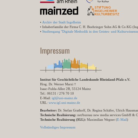
•
Archiv der Stadt Ingelheim
• Inhaberfamilie der Firma C. H. Boehringer Sohn AG & Co.KG (In
•
Studiengang "Digitale Methodik in den Geistes- und Kulturwissensc
Impressum
Institut für Geschichtliche Landeskunde Rheinland-Pfalz e.V.
Hrsg. Dr. Werner Marzi †
Isaac-Fulda-Allee 2B, 55124 Mainz
Tel.: 06131 / 276 70 10
E-Mail:
igl@uni-mainz.de
URL:
www.igl.uni-mainz.de
Bearbeiter:
Dr. Stefan Grathoff, Dr. Regina Schäfer, Ulrich Hausm
Technische Realisierung:
net/bureau new media services GmbH & 
Technische Realisierung (IGL):
Maximilian Wegner (
E-Mail
)
Vollständiges Impressum