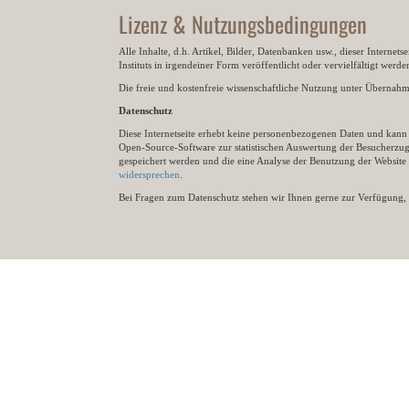
Lizenz & Nutzungsbedingungen
Alle Inhalte, d.h. Artikel, Bilder, Datenbanken usw., dieser Internet
Instituts in irgendeiner Form veröffentlicht oder vervielfältigt wer
Die freie und kostenfreie wissenschaftliche Nutzung unter Übernahme 
Datenschutz
Diese Internetseite erhebt keine personenbezogenen Daten und kann ü
Open-Source-Software zur statistischen Auswertung der Besucherzugr
gespeichert werden und die eine Analyse der Benutzung der Websit
widersprechen
.
Bei Fragen zum Datenschutz stehen wir Ihnen gerne zur Verfügung, 