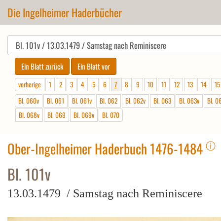
Die Ingelheimer Haderbücher
vorherige
1
2
3
4
5
6
7
8
9
10
11
12
13
14
15
Bl. 060v
Bl. 061
Bl. 061v
Bl. 062
Bl. 062v
Bl. 063
Bl. 063v
Bl. 0
Bl. 068v
Bl. 069
Bl. 069v
Bl. 070
ⓘ
Ober-Ingelheimer Haderbuch 1476-1484
Bl. 101v
13.03.1479 / Samstag nach Reminiscere