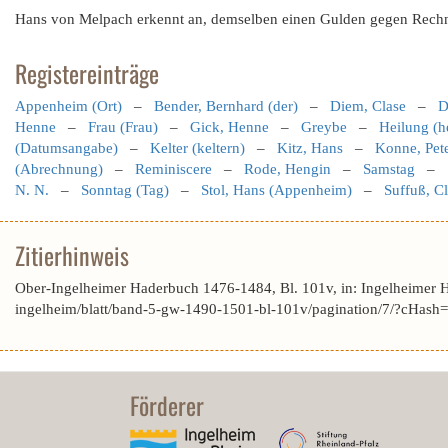
Hans von Melpach erkennt an, demselben einen Gulden gegen Rechn
Registereinträge
Appenheim (Ort)
–
Bender, Bernhard (der)
–
Diem, Clase
–
D
Henne
–
Frau (Frau)
–
Gick, Henne
–
Greybe
–
Heilung (h
(Datumsangabe)
–
Kelter (keltern)
–
Kitz, Hans
–
Konne, Pet
(Abrechnung)
–
Reminiscere
–
Rode, Hengin
–
Samstag
–
N. N.
–
Sonntag (Tag)
–
Stol, Hans (Appenheim)
–
Suffuß, C
Zitierhinweis
Ober-Ingelheimer Haderbuch 1476-1484, Bl. 101v, in: Ingelheimer 
ingelheim/blatt/band-5-gw-1490-1501-bl-101v/pagination/7/?cHa
Förderer