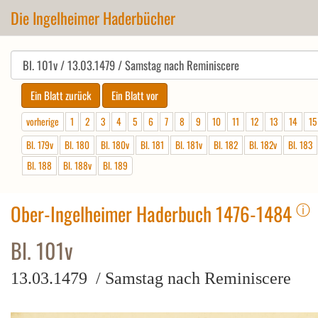
Die Ingelheimer Haderbücher
vorherige
1
2
3
4
5
6
7
8
9
10
11
12
13
14
15
Bl. 179v
Bl. 180
Bl. 180v
Bl. 181
Bl. 181v
Bl. 182
Bl. 182v
Bl. 183
Bl. 188
Bl. 188v
Bl. 189
ⓘ
Ober-Ingelheimer Haderbuch 1476-1484
Bl. 101v
13.03.1479 / Samstag nach Reminiscere