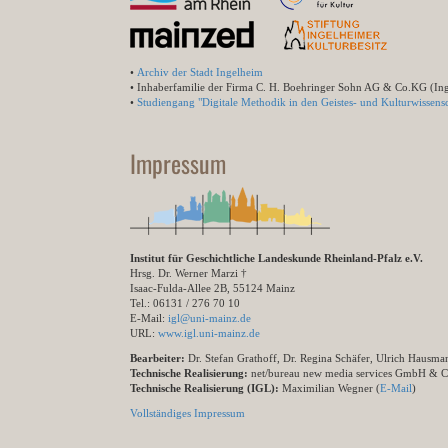
•
Archiv der Stadt Ingelheim
• Inhaberfamilie der Firma C. H. Boehringer Sohn AG & Co.KG (In
•
Studiengang "Digitale Methodik in den Geistes- und Kulturwissensc
Impressum
Institut für Geschichtliche Landeskunde Rheinland-Pfalz e.V.
Hrsg. Dr. Werner Marzi †
Isaac-Fulda-Allee 2B, 55124 Mainz
Tel.: 06131 / 276 70 10
E-Mail:
igl@uni-mainz.de
URL:
www.igl.uni-mainz.de
Bearbeiter:
Dr. Stefan Grathoff, Dr. Regina Schäfer, Ulrich Hausm
Technische Realisierung:
net/bureau new media services GmbH & 
Technische Realisierung (IGL):
Maximilian Wegner (
E-Mail
)
Vollständiges Impressum