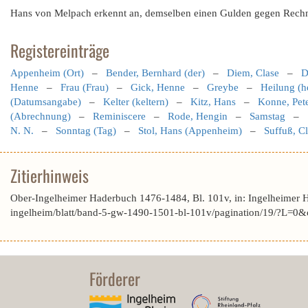
Hans von Melpach erkennt an, demselben einen Gulden gegen Rechn
Registereinträge
Appenheim (Ort)
–
Bender, Bernhard (der)
–
Diem, Clase
–
D
Henne
–
Frau (Frau)
–
Gick, Henne
–
Greybe
–
Heilung (h
(Datumsangabe)
–
Kelter (keltern)
–
Kitz, Hans
–
Konne, Pet
(Abrechnung)
–
Reminiscere
–
Rode, Hengin
–
Samstag
–
N. N.
–
Sonntag (Tag)
–
Stol, Hans (Appenheim)
–
Suffuß, C
Zitierhinweis
Ober-Ingelheimer Haderbuch 1476-1484, Bl. 101v, in: Ingelheimer 
ingelheim/blatt/band-5-gw-1490-1501-bl-101v/pagination/19/?L=
Förderer