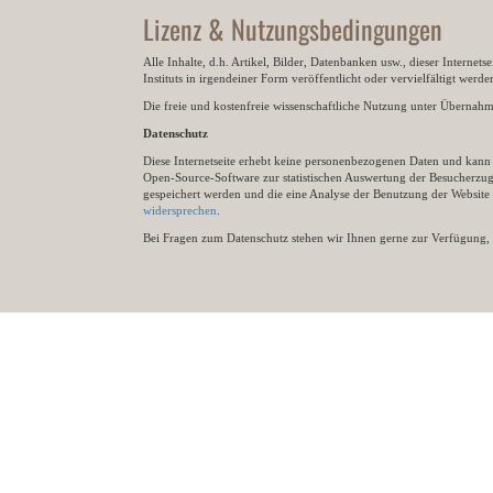
Lizenz & Nutzungsbedingungen
Alle Inhalte, d.h. Artikel, Bilder, Datenbanken usw., dieser Internet
Instituts in irgendeiner Form veröffentlicht oder vervielfältigt wer
Die freie und kostenfreie wissenschaftliche Nutzung unter Übernahme 
Datenschutz
Diese Internetseite erhebt keine personenbezogenen Daten und kann ü
Open-Source-Software zur statistischen Auswertung der Besucherzugr
gespeichert werden und die eine Analyse der Benutzung der Websit
widersprechen
.
Bei Fragen zum Datenschutz stehen wir Ihnen gerne zur Verfügung, 