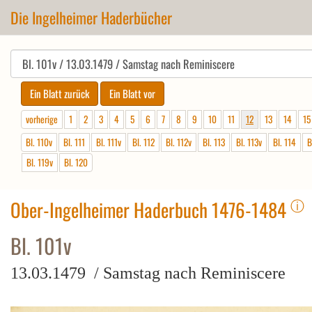
Die Ingelheimer Haderbücher
vorherige
1
2
3
4
5
6
7
8
9
10
11
12
13
14
15
Bl. 110v
Bl. 111
Bl. 111v
Bl. 112
Bl. 112v
Bl. 113
Bl. 113v
Bl. 114
B
Bl. 119v
Bl. 120
ⓘ
Ober-Ingelheimer Haderbuch 1476-1484
Bl. 101v
13.03.1479 / Samstag nach Reminiscere