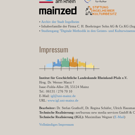
•
Archiv der Stadt Ingelheim
• Inhaberfamilie der Firma C. H. Boehringer Sohn AG & Co.KG (In
•
Studiengang "Digitale Methodik in den Geistes- und Kulturwissensc
Impressum
Institut für Geschichtliche Landeskunde Rheinland-Pfalz e.V.
Hrsg. Dr. Werner Marzi †
Isaac-Fulda-Allee 2B, 55124 Mainz
Tel.: 06131 / 276 70 10
E-Mail:
igl@uni-mainz.de
URL:
www.igl.uni-mainz.de
Bearbeiter:
Dr. Stefan Grathoff, Dr. Regina Schäfer, Ulrich Hausm
Technische Realisierung:
net/bureau new media services GmbH & 
Technische Realisierung (IGL):
Maximilian Wegner (
E-Mail
)
Vollständiges Impressum