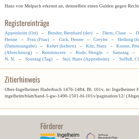
Hans von Melpach erkennt an, demselben einen Gulden gegen Rechn
Registereinträge
Appenheim (Ort)
–
Bender, Bernhard (der)
–
Diem, Clase
–
D
Henne
–
Frau (Frau)
–
Gick, Henne
–
Greybe
–
Heilung (h
(Datumsangabe)
–
Kelter (keltern)
–
Kitz, Hans
–
Konne, Pet
(Abrechnung)
–
Reminiscere
–
Rode, Hengin
–
Samstag
–
N. N.
–
Sonntag (Tag)
–
Stol, Hans (Appenheim)
–
Suffuß, C
Zitierhinweis
Ober-Ingelheimer Haderbuch 1476-1484, Bl. 101v, in: Ingelheimer 
ingelheim/blatt/band-5-gw-1490-1501-bl-101v/pagination/12/ (Abge
Förderer