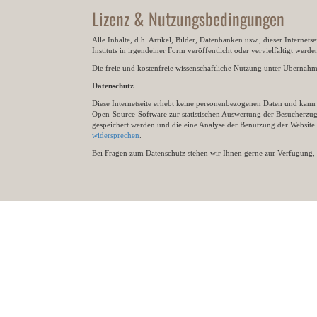
Lizenz & Nutzungsbedingungen
Alle Inhalte, d.h. Artikel, Bilder, Datenbanken usw., dieser Internet
Instituts in irgendeiner Form veröffentlicht oder vervielfältigt wer
Die freie und kostenfreie wissenschaftliche Nutzung unter Übernahme 
Datenschutz
Diese Internetseite erhebt keine personenbezogenen Daten und kann ü
Open-Source-Software zur statistischen Auswertung der Besucherzugr
gespeichert werden und die eine Analyse der Benutzung der Websit
widersprechen
.
Bei Fragen zum Datenschutz stehen wir Ihnen gerne zur Verfügung, 