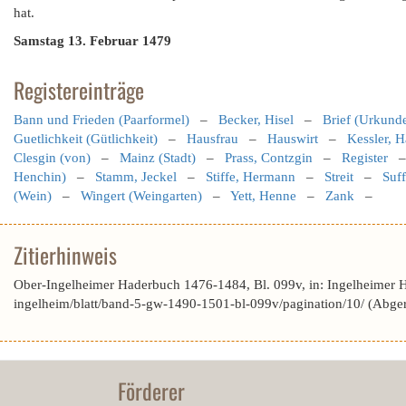
hat.
Samstag 13. Februar 1479
Registereinträge
Bann und Frieden (Paarformel)
–
Becker, Hisel
–
Brief (Urkund
Guetlichkeit (Gütlichkeit)
–
Hausfrau
–
Hauswirt
–
Kessler, H
Clesgin (von)
–
Mainz (Stadt)
–
Prass, Contzgin
–
Register
Henchin)
–
Stamm, Jeckel
–
Stiffe, Hermann
–
Streit
–
Suff
(Wein)
–
Wingert (Weingarten)
–
Yett, Henne
–
Zank
–
Zitierhinweis
Ober-Ingelheimer Haderbuch 1476-1484, Bl. 099v, in: Ingelheimer 
ingelheim/blatt/band-5-gw-1490-1501-bl-099v/pagination/10/ (Abge
Förderer