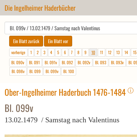
Die Ingelheimer Haderbücher
vorherige
1
2
3
4
5
6
7
8
9
10
11
12
13
14
15
Bl. 090v
Bl. 091
Bl. 091v
Bl. 092
Bl. 092v
Bl. 093
Bl. 093v
Bl. 0
Bl. 098v
Bl. 099
Bl. 099v
Bl. 100
ⓘ
Ober-Ingelheimer Haderbuch 1476-1484
Bl. 099v
13.02.1479 / Samstag nach Valentinus