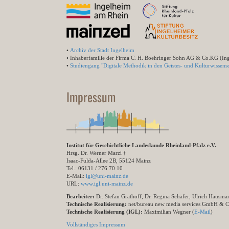
•
Archiv der Stadt Ingelheim
• Inhaberfamilie der Firma C. H. Boehringer Sohn AG & Co.KG (In
•
Studiengang "Digitale Methodik in den Geistes- und Kulturwissensc
Impressum
Institut für Geschichtliche Landeskunde Rheinland-Pfalz e.V.
Hrsg. Dr. Werner Marzi †
Isaac-Fulda-Allee 2B, 55124 Mainz
Tel.: 06131 / 276 70 10
E-Mail:
igl@uni-mainz.de
URL:
www.igl.uni-mainz.de
Bearbeiter:
Dr. Stefan Grathoff, Dr. Regina Schäfer, Ulrich Hausm
Technische Realisierung:
net/bureau new media services GmbH & 
Technische Realisierung (IGL):
Maximilian Wegner (
E-Mail
)
Vollständiges Impressum