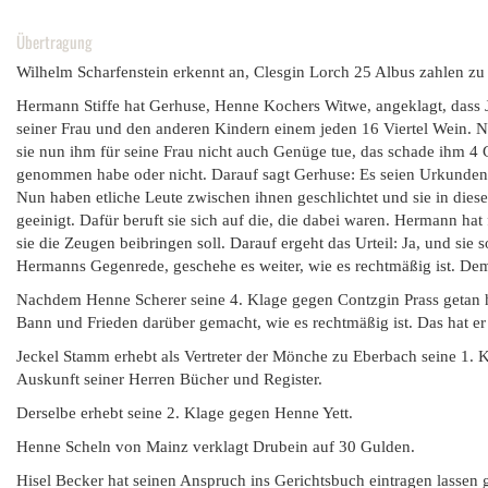
Übertragung
Wilhelm Scharfenstein erkennt an, Clesgin Lorch 25 Albus zahlen zu
Hermann Stiffe hat Gerhuse, Henne Kochers Witwe, angeklagt, dass 
seiner Frau und den anderen Kindern einem jeden 16 Viertel Wein. N
sie nun ihm für seine Frau nicht auch Genüge tue, das schade ihm 4 G
genommen habe oder nicht. Darauf sagt Gerhuse: Es seien Urkunden z
Nun haben etliche Leute zwischen ihnen geschlichtet und sie in die
geeinigt. Dafür beruft sie sich auf die, die dabei waren. Hermann hat
sie die Zeugen beibringen soll. Darauf ergeht das Urteil: Ja, und si
Hermanns Gegenrede, geschehe es weiter, wie es rechtmäßig ist. De
Nachdem Henne Scherer seine 4. Klage gegen Contzgin Prass getan hat
Bann und Frieden darüber gemacht, wie es rechtmäßig ist. Das hat er 
Jeckel Stamm erhebt als Vertreter der Mönche zu Eberbach seine 1.
Auskunft seiner Herren Bücher und Register.
Derselbe erhebt seine 2. Klage gegen Henne Yett.
Henne Scheln von Mainz verklagt Drubein auf 30 Gulden.
Hisel Becker hat seinen Anspruch ins Gerichtsbuch eintragen lasse