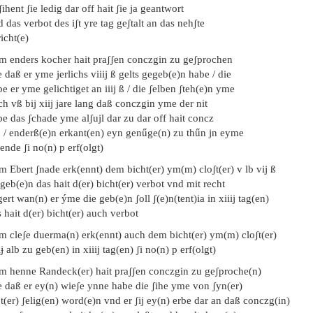
ʃihent ʃie ledig dar off hait ʃie ja geantwort
 das verbot des iʃt yre tag geʃtalt an das nehʃte
icht(e)
em enders kocher hait praʃʃen conczgin zu geʃprochen
 daß er yme jerlichs viiij ß gelts gegeb(e)n habe / die
e er yme gelichtiget an iiij ß / die ʃelben ʃteh(e)n yme
h vß bij xiij jare lang daß conczgin yme der nit
e das ʃchade yme alʃujl dar zu dar off hait concz
 / enderß(e)n erkant(en) eyn genűge(n) zu thűn jn eyme
nde ʃi no(n) p erf(olgt)
m Ebert ʃnade erk(ennt) dem bicht(er) ym(m) cloʃt(er) v lb vij ß
geb(e)n das hait d(er) bicht(er) verbot vnd mit recht
ert wan(n) er ýme die geb(e)n ʃoll ʃ(e)n(tent)ia in xiiij tag(en)
 hait d(er) bicht(er) auch verbot
em cleʃe duerma(n) erk(ennt) auch dem bicht(er) ym(m) cloʃt(er)
ɉ alb zu geb(en) in xiiij tag(en) ʃi no(n) p erf(olgt)
em henne Randeck(er) hait praʃʃen conczgin zu geʃproche(n)
e daß er ey(n) wieʃe ynne habe die ʃihe yme von ʃyn(er)
t(er) ʃelig(en) word(e)n vnd er ʃij ey(n) erbe dar an daß conczg(in)