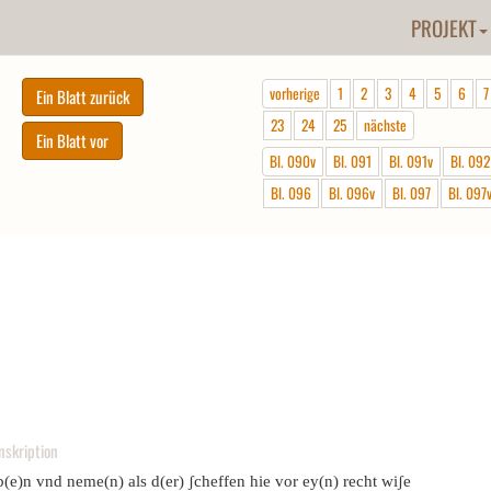
PROJEKT
vorherige
1
2
3
4
5
6
7
23
24
25
nächste
Bl. 090v
Bl. 091
Bl. 091v
Bl. 092
Bl. 096
Bl. 096v
Bl. 097
Bl. 097
nskription
(e)n vnd neme(n) als d(er) ʃcheffen hie vor ey(n) recht wiʃe