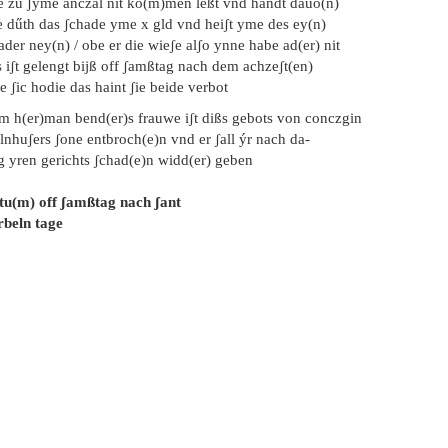
e zu ʃyme anczal nit ko(m)men leßt vnd handt dauo(n)
e dűth das ʃchade yme x gld vnd heiʃt yme des ey(n)
ader ney(n) / obe er die wieʃe alʃo ynne habe ad(er) nit
 iʃt gelengt bijß off ʃamßtag nach dem achzeʃt(en)
e ʃic hodie das haint ʃie beide verbot
em h(er)man bend(er)s frauwe iʃt dißs gebots von conczgin
lnhuʃers ʃone entbroch(e)n vnd er ʃall ýr nach da-
g yren gerichts ʃchad(e)n widd(er) geben
tu(m) off ʃamßtag nach ʃant
rbeln tage