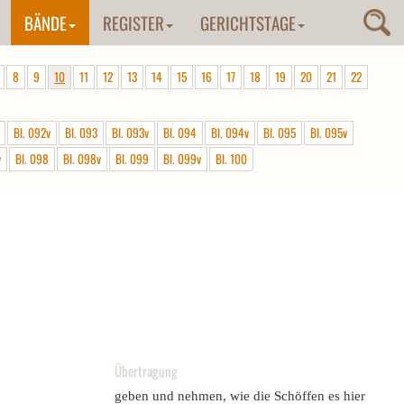
BÄNDE
REGISTER
GERICHTSTAGE
8
9
10
11
12
13
14
15
16
17
18
19
20
21
22
Bl. 092v
Bl. 093
Bl. 093v
Bl. 094
Bl. 094v
Bl. 095
Bl. 095v
v
Bl. 098
Bl. 098v
Bl. 099
Bl. 099v
Bl. 100
Übertragung
geben und nehmen, wie die Schöffen es hier