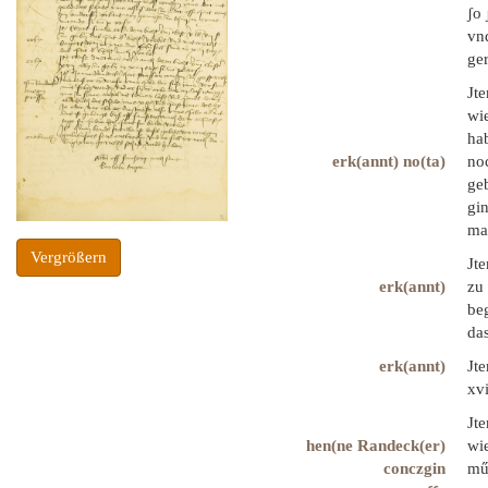
ʃo 
vnd
ger
Jt
wie
hab
erk(annt) no(ta)
noc
geb
gin
mae
Vergrößern
Jte
erk(annt)
zu 
beg
das
erk(annt)
Jt
xvi
Jt
hen(ne Randeck(er)
wi
conczgin
mű