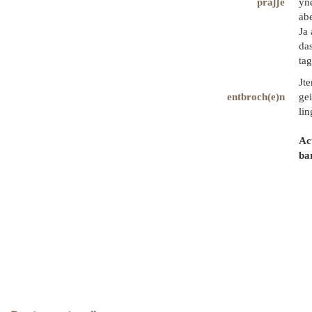
praʃʃe
yn
ab
Ja 
das
tag
Jt
entbroch(e)n
gei
lin
Ac
ba