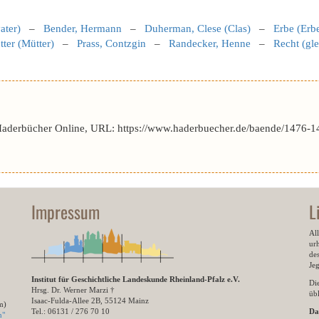
ater)
–
Bender, Hermann
–
Duherman, Clese (Clas)
–
Erbe (Erb
ter (Mütter)
–
Prass, Contzgin
–
Randecker, Henne
–
Recht (gle
Haderbücher Online, URL: https://www.haderbuecher.de/baende/1476-1
Impressum
L
All
ur
des
Je
Institut für Geschichtliche Landeskunde Rheinland-Pfalz e.V.
Di
Hrsg. Dr. Werner Marzi †
übl
Isaac-Fulda-Allee 2B, 55124 Mainz
m)
Tel.: 06131 / 276 70 10
Da
n"