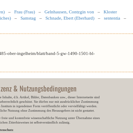
en)
–
Frau (Frau)
–
Gelnhausen, Contzgin von
–
Kloster
iches)
–
Samstag
–
Schnade, Ebert (Eberhard)
–
sententia
–
485-ober-ingelheim/blatt/band-5-gw-1490-1501-bl-
izenz & Nutzungsbedingungen
e Inhalte, d.h. Artikel, Bilder, Datenbanken usw., dieser Internetseite sind
heberrechtlich geschützt. Sie dürfen nur mit ausdrücklicher Zustimmung
 Instituts in irgendeiner Form veröffentlicht oder vervielfältigt werden.
gliche Nutzung ohne Zustimmung des Herausgebers ist nicht gestattet.
e freie und kostenfreie wissenschaftliche Nutzung unter Übernahme eines
ichen Zitierhinweises ist selbstverständlich zulässig.
tenschutz