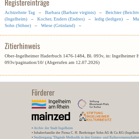
Registereinträge
Achtzehnte Tag
–
Barbara (Barbare virginis)
–
Beichter (Beichtv
(Ingelheim)
–
Kocher, Enders (Endres)
–
ledig (ledigen)
–
Mut
Sohn (Söhne)
–
Wiese (Grünland)
–
Zitierhinweis
Ober-Ingelheimer Haderbuch 1476-1484, Bl. 093v, in: Ingelheimer 
093v/pagination/10/ (Abgerufen am 12.07.2026)
Förderer
•
Archiv der Stadt Ingelheim
• Inhaberfamilie der Firma C. H. Boehringer Sohn AG & Co.KG (Ingelhei
•
Studiengang "Digitale Methodik in den Geistes- und Kulturwissenschafte