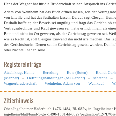
Hans der Wagner hat für die Bruderschaft seinen Anspruch ins Geric
Adam von Weinheim hat das Buch öffnen lassen, wie der Vertragsab
von Eltville und hat das festhalten lassen. Darauf sagt Clesgin, He
Deshalb hoffe er, der Beweis sei ungültig und fragt das Gericht, ob 
Vertragsabschluss und Kauf gewesen sei, hatte er nicht mehr als ein
Bote und nicht im Ort gewesen, als der Gerichtstag gewesen sei. Weil 
wie es Recht ist, soll Clesgins Einwand ihn nicht irre machen. Das l
des Gerichtsbuchs. Denen sei ihr Gerichtstag gesetzt worden. Den ha
oder Nachteil haben solle.
Registereinträge
Atzelnkrag, Henne
–
Beredung
–
Bote (Boten)
–
Brand, Gerh
(Männer)
–
Oeffnungshandlungen (bei Gericht)
–
sententia
–
Wagnerbruderschaft
–
Weinheim, Adam von
–
Weinkauf
–
Wi
Zitierhinweis
Ober-Ingelheimer Haderbuch 1476-1484, Bl. 082v, in: Ingelheimer 
ingelheim/blatt/band-5-gw-1490-1501-bl-082v/pagination/12/?L