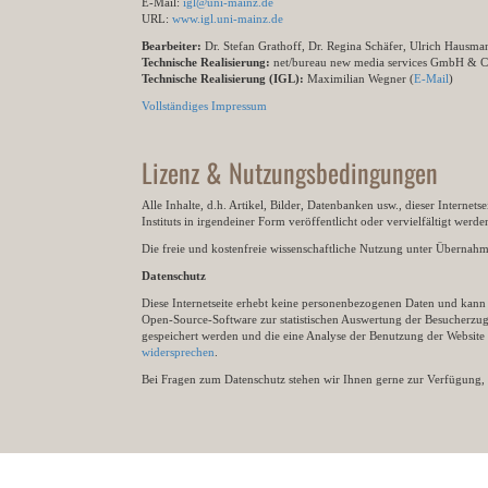
E-Mail:
igl@uni-mainz.de
URL:
www.igl.uni-mainz.de
Bearbeiter:
Dr. Stefan Grathoff, Dr. Regina Schäfer, Ulrich Hausm
Technische Realisierung:
net/bureau new media services GmbH & 
Technische Realisierung (IGL):
Maximilian Wegner (
E-Mail
)
Vollständiges Impressum
Lizenz & Nutzungsbedingungen
Alle Inhalte, d.h. Artikel, Bilder, Datenbanken usw., dieser Internet
Instituts in irgendeiner Form veröffentlicht oder vervielfältigt wer
Die freie und kostenfreie wissenschaftliche Nutzung unter Übernahme 
Datenschutz
Diese Internetseite erhebt keine personenbezogenen Daten und kann ü
Open-Source-Software zur statistischen Auswertung der Besucherzugr
gespeichert werden und die eine Analyse der Benutzung der Websit
widersprechen
.
Bei Fragen zum Datenschutz stehen wir Ihnen gerne zur Verfügung, 