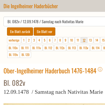
Die Ingelheimer Haderbücher
vorherige
1
2
3
4
5
6
7
8
9
10
11
12
13
14
15
Bl. 110v
Bl. 111
Bl. 111v
Bl. 112
Bl. 112v
Bl. 113
Bl. 113v
Bl. 114
B
Bl. 119v
Bl. 120
ⓘ
Ober-Ingelheimer Haderbuch 1476-1484
Bl. 082v
12.09.1478 / Samstag nach Nativitas Marie